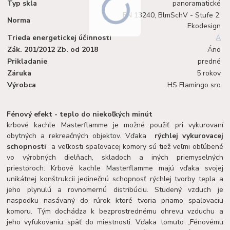
Typ skla
panoramatické
EN 13240, BlmSchV - Stufe 2,
Norma
Ekodesign
Trieda energetickej účinnosti
A
Zák. 201/2012 Zb. od 2018
Áno
Prikladanie
predné
Záruka
5 rokov
Výrobca
HS Flamingo sro
Fénový efekt - teplo do niekoľkých minút
krbové kachle Masterflamme je možné použiť pri vykurovaní
obytných a rekreačných objektov. Vďaka
rýchlej vykurovacej
schopnosti
a veľkosti spaľovacej komory sú tiež veľmi obľúbené
vo výrobných dielňach, skladoch a iných priemyselných
priestoroch. Krbové kachle Masterflamme majú vďaka svojej
unikátnej konštrukcii jedinečnú schopnosť rýchlej tvorby tepla a
jeho plynulú a rovnomernú distribúciu. Studený vzduch je
naspodku nasávaný do rúrok ktoré tvoria priamo spaľovaciu
komoru. Tým dochádza k bezprostrednému ohrevu vzduchu a
jeho vyfukovaniu späť do miestnosti. Vďaka tomuto „Fénovému