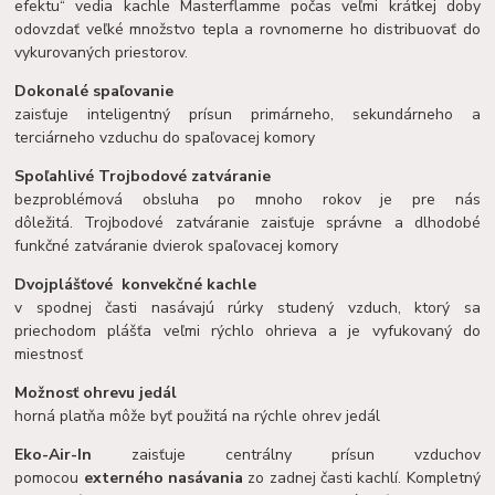
efektu“ vedia kachle Masterflamme počas veľmi krátkej doby
odovzdať veľké množstvo tepla a rovnomerne ho distribuovať do
vykurovaných priestorov.
Dokonalé spaľovanie
zaisťuje inteligentný prísun primárneho, sekundárneho a
terciárneho vzduchu do spaľovacej komory
Spoľahlivé Trojbodové zatváranie
bezproblémová obsluha po mnoho rokov je pre nás
dôležitá. Trojbodové zatváranie zaisťuje správne a dlhodobé
funkčné zatváranie dvierok spaľovacej komory
Dvojplášťové konvekčné kachle
v spodnej časti nasávajú rúrky studený vzduch, ktorý sa
priechodom plášťa veľmi rýchlo ohrieva a je vyfukovaný do
miestnosť
Možnosť ohrevu jedál
horná platňa môže byť použitá na rýchle ohrev jedál
Eko-Air-In
zaisťuje centrálny prísun vzduchov
pomocou
externého nasávania
zo zadnej časti kachlí. Kompletný