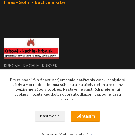
Haas+Sohn - kachle a krby
KRBOVÉ - KACHLE - KRBY.SK
Pre základnú funkčnosť, spríjemnenie používania webu, analytické
0949 476 255
účely a v prípade udelenia súhlasu aj na účely cielenia reklamy
08:00 - 17.00
využívame súbory cookies. Nastavenie vlastných preferencií
cookies môžete kedykoľvek upraviť odkazom v spodnej časti
rbobchodsk@gmail.com
stránok.
Súhlasím
Nastavenia
2022 RB Business Slovakia, s. r. o.
Súhlas môžete odmietnuť
tu
.