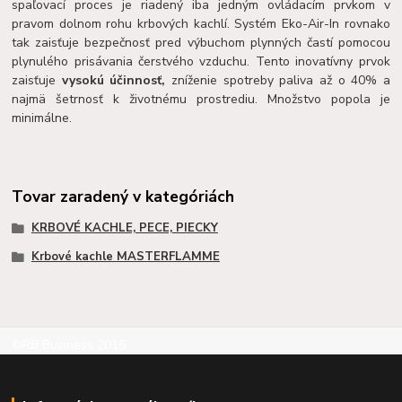
spaľovací proces je riadený iba jedným ovládacím prvkom v
pravom dolnom rohu krbových kachlí. Systém Eko-Air-In rovnako
tak zaisťuje bezpečnosť pred výbuchom plynných častí pomocou
plynulého prisávania čerstvého vzduchu. Tento inovatívny prvok
zaisťuje
vysokú účinnosť
,
zníženie spotreby paliva až o 40% a
najmä šetrnosť k životnému prostrediu. Množstvo popola je
minimálne.
Tovar zaradený v kategóriách
KRBOVÉ KACHLE, PECE, PIECKY
Krbové kachle MASTERFLAMME
©RB Business 2015