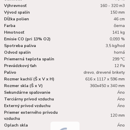
Výhrevnosť
160 - 320 m3
Vývod spalín
150 mm
Dĺžka polien
46 cm
Farba
čierna
Hmotnosť
141 kg
Emisie CO (pri 13% O2)
0,093 %
Spotreba paliva
3,5 kg/hod
Odvod spalín
horná
Priemerná teplota spalín
299 °C
Prevádzkový ťah
12 Pa
Palivo
drevo, drevené brikety
Rozmer kachlí (Š x V x H)
616 x 1117 x 596 mm
Rozmer skla (Š x V)
360x450 x 340 mm
Sekundárne spaľovanie
Áno
Terciárny prívod vzduchu
Áno
Externý prívod vzduchu
Áno
Priemer externého prívodu
120 mm
vzduchu
Oplach skla
Áno