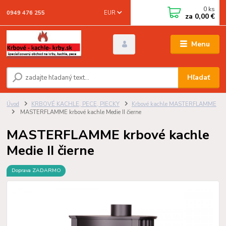
0
ks
EUR
0949 476 255
za
0,00 €
Menu
Hľadať
Úvod
KRBOVÉ KACHLE, PECE, PIECKY
Krbové kachle MASTERFLAMME
MASTERFLAMME krbové kachle Medie II čierne
MASTERFLAMME krbové kachle
Medie II čierne
Doprava ZADARMO