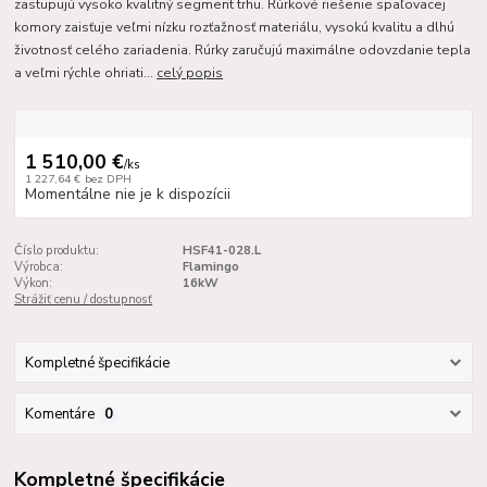
zastupujú vysoko kvalitný segment trhu. Rúrkové riešenie spaľovacej
komory zaisťuje veľmi nízku rozťažnosť materiálu, vysokú kvalitu a dlhú
životnosť celého zariadenia. Rúrky zaručujú maximálne odovzdanie tepla
a veľmi rýchle ohriati...
celý popis
1 510,00 €
/
ks
1 227,64 €
bez DPH
Momentálne nie je k dispozícii
Číslo produktu:
HSF41-028.L
Výrobca:
Flamingo
Výkon:
16kW
Strážiť cenu / dostupnosť
Kompletné špecifikácie
Komentáre
0
Kompletné špecifikácie