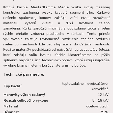
Krbové kachle
Masterflamme Medie
vďaka svojej masívnej
konštrukcii zastupujú vysoko kvalitný segment trhu. Rúrkové
riešenie spaľovacej komory zaisťuje veľmi nízku rozťažnosť
materiálu, vysokú kvalitu a dlhú životnosť celého
zariadenia. Rúrky zaručujú maximálne odovzdanie tepla a veľmi
rýchle ohriatie vzduchu prúdiaceho v rúrkach. Tento princíp
vykurovania zaisťuje rovnomerné rozdelenie teplého vzduchu
nielen po miestnosti, kde pec stojí, ale aj do ďalších miestností.
Použité materiály pochádzajú od najväčších spracovateľov železa,
ktorí zaisťujú stálu kvalitu. Kachle Masterflamme sa pýšia
splnením najprísnejších technických noriem, ktoré určujú najväčšie
výrobné krajiny nielen v Európe, ale aj mimo Európy.
Technické parametre:
teplovzdušné - dvojplášťové,
Typ kachlí
konvekčné
Menovitý výkon celkový
12 kW
Rozsah celkového výkonu
8 - 16 kW
Materiál
oceľový plech
Účinnosť
79 %