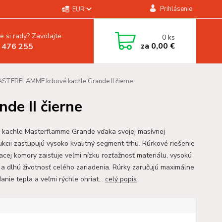
Prihlásenie
EUR
e si rady? Zavolajte.
0
ks
za
0,00 €
 476 255
STERFLAMME krbové kachle Grande II čierne
e II čierne
 kachle Masterflamme Grande vďaka svojej masívnej
ukcii zastupujú vysoko kvalitný segment trhu. Rúrkové riešenie
acej komory zaisťuje veľmi nízku rozťažnosť materiálu, vysokú
u a dlhú životnosť celého zariadenia. Rúrky zaručujú maximálne
nie tepla a veľmi rýchle ohriat...
celý popis