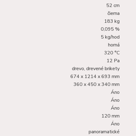
52 cm
čierna
183 kg
0,095 %
5 kg/hod
horná
320 °C
12 Pa
drevo, drevené brikety
674 x 1214 x 693 mm
360 x 450 x 340 mm
Áno
Áno
Áno
120 mm
Áno
panoramatické