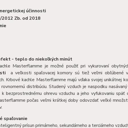
nergetickej účinnosti
1/2012 Zb. od 2018
nie
fekt - teplo do niekoľkých minút
achle Masterflamme je možné použiť pri vykurovaní obytný
sti
a veľkosti spaľovacej komory sú tiež veľmi obľúbené vo
ch. Krbové kachle Masterflamme majú vďaka svojej unikátnej kon
a rovnomernú distribúciu. Studený vzduch je naspodku nasávaný
 k bezprostrednému ohrevu vzduchu a jeho vyfukovaniu späť 
asterflamme počas veľmi krátkej doby odovzdať veľké množstv
v.
é spaľovanie
inteligentný prísun primárneho, sekundárneho a terciárneho vzdu