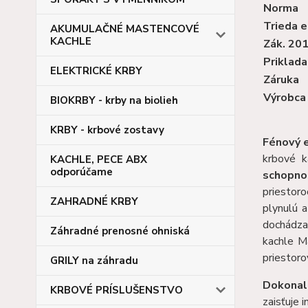
Norma
Trieda e
AKUMULAČNÉ MASTENCOVÉ
KACHLE
Zák. 20
Priklada
ELEKTRICKÉ KRBY
Záruka
Výrobca
BIOKRBY - krby na biolieh
KRBY - krbové zostavy
Fénový e
krbové k
KACHLE, PECE ABX
odporúčame
schopno
priestoro
ZAHRADNÉ KRBY
plynulú 
dochádza
Záhradné prenosné ohniská
kachle M
priestoro
GRILY na záhradu
Dokonal
KRBOVÉ PRÍSLUŠENSTVO
zaisťuje 