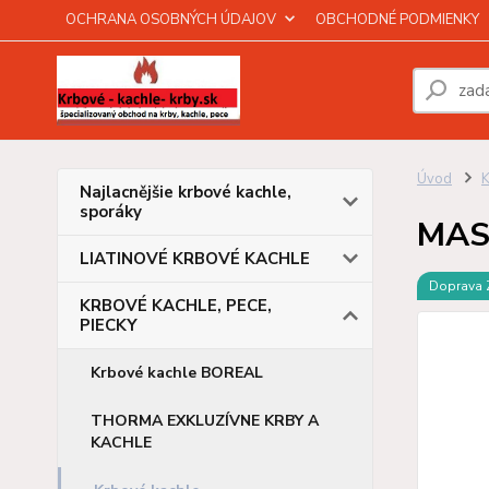
OCHRANA OSOBNÝCH ÚDAJOV
OBCHODNÉ PODMIENKY
Úvod
Najlacnějšie krbové kachle,
sporáky
MAST
LIATINOVÉ KRBOVÉ KACHLE
Doprava
KRBOVÉ KACHLE, PECE,
PIECKY
Krbové kachle BOREAL
THORMA EXKLUZÍVNE KRBY A
KACHLE