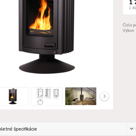
1 
1 4
Číslo p
Výkon:
etné špecifikácie