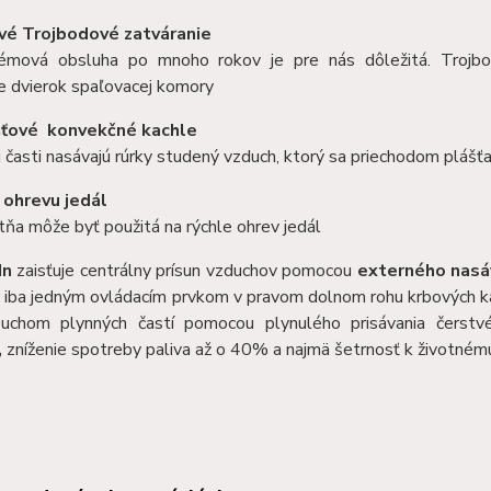
vé Trojbodové zatváranie
émová obsluha po mnoho rokov je pre nás dôležitá. Trojbo
e dvierok spaľovacej komory
šťové konvekčné kachle
 časti nasávajú rúrky studený vzduch, ktorý sa priechodom plášťa
ohrevu jedál
tňa môže byť použitá na rýchle ohrev jedál
In
zaisťuje centrálny prísun vzduchov pomocou
externého nasá
ý iba jedným ovládacím prvkom v pravom dolnom rohu krbových ka
uchom plynných častí pomocou plynulého prisávania čerstv
,
zníženie spotreby paliva až o 40% a najmä šetrnosť k životném