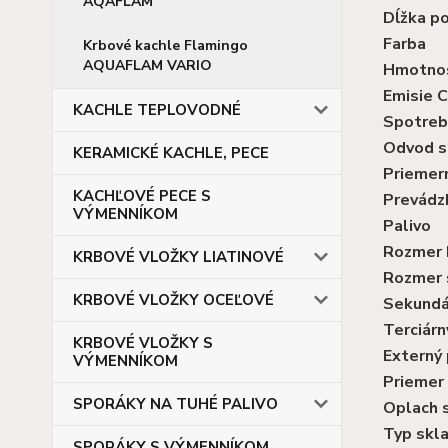
AQAFLAM
Dĺžka po
Farba
Krbové kachle Flamingo
AQUAFLAM VARIO
Hmotno
Emisie 
KACHLE TEPLOVODNÉ
Spotreb
Odvod s
KERAMICKÉ KACHLE, PECE
Priemern
KACHĽOVÉ PECE S
Prevádz
VÝMENNÍKOM
Palivo
Rozmer k
KRBOVÉ VLOŽKY LIATINOVÉ
Rozmer s
KRBOVÉ VLOŽKY OCEĽOVÉ
Sekundá
Terciárn
KRBOVÉ VLOŽKY S
Externý 
VÝMENNÍKOM
Priemer
SPORÁKY NA TUHÉ PALIVO
Oplach 
Typ skl
SPORÁKY S VÝMENNÍKOM