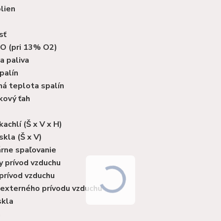
lien
sť
CO (pri 13% O2)
a paliva
palín
á teplota spalín
kový ťah
achlí (Š x V x H)
kla (Š x V)
rne spaľovanie
y prívod vzduchu
prívod vzduchu
 externého prívodu vzduchu
skla
a