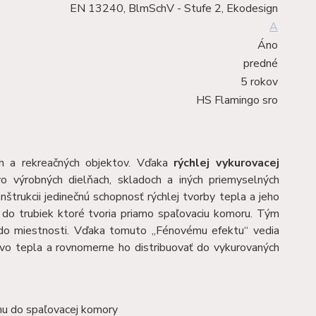
EN 13240, BlmSchV - Stufe 2, Ekodesign
A
Áno
predné
5 rokov
HS Flamingo sro
ch a rekreačných objektov. Vďaka
rýchlej vykurovacej
 výrobných dielňach, skladoch a iných priemyselných
štrukcii jedinečnú schopnosť rýchlej tvorby tepla a jeho
 do trubiek ktoré tvoria priamo spaľovaciu komoru. Tým
do miestnosti. Vďaka tomuto „Fénovému efektu“ vedia
o tepla a rovnomerne ho distribuovať do vykurovaných
chu do spaľovacej komory