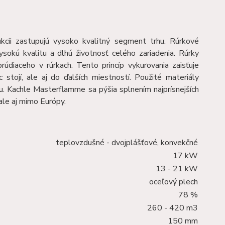
kcii zastupujú vysoko kvalitný segment trhu. Rúrkové
ysokú kvalitu a dlhú životnosť celého zariadenia. Rúrky
údiaceho v rúrkach. Tento princíp vykurovania zaisťuje
stojí, ale aj do ďalších miestností. Použité materiály
itu. Kachle Masterflamme sa pýšia splnením najprísnejších
 ale aj mimo Európy.
teplovzdušné - dvojplášťové, konvekčné
17 kW
13 - 21 kW
oceľový plech
78 %
260 - 420 m3
150 mm