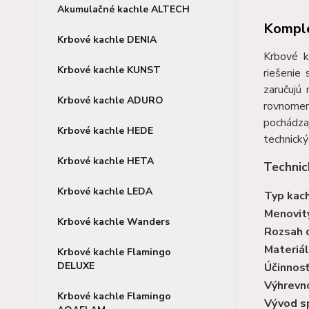
Akumulačné kachle ALTECH
Komple
Krbové kachle DENIA
Krbové k
Krbové kachle KUNST
riešenie 
zaručujú
Krbové kachle ADURO
rovnomer
pochádzaj
Krbové kachle HEDE
technický
Krbové kachle HETA
Technic
Krbové kachle LEDA
Typ kach
Menovit
Krbové kachle Wanders
Rozsah 
Materiál
Krbové kachle Flamingo
DELUXE
Účinnos
Výhrevn
Krbové kachle Flamingo
Vývod s