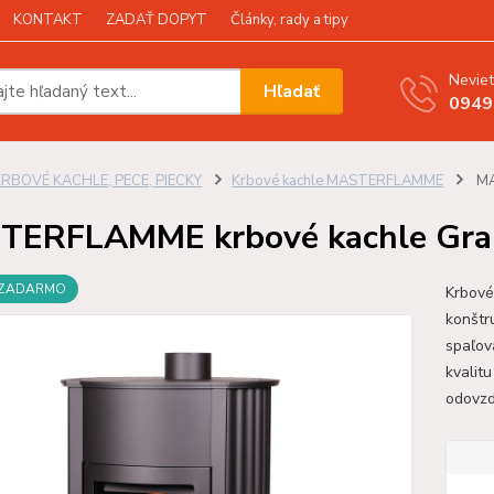
KONTAKT
ZADAŤ DOPYT
Články, rady a tipy
Neviet
Hľadať
0949
KRBOVÉ KACHLE, PECE, PIECKY
Krbové kachle MASTERFLAMME
MA
ERFLAMME krbové kachle Grand
 ZADARMO
Krbové
konštr
spaľov
kvalit
odovzda