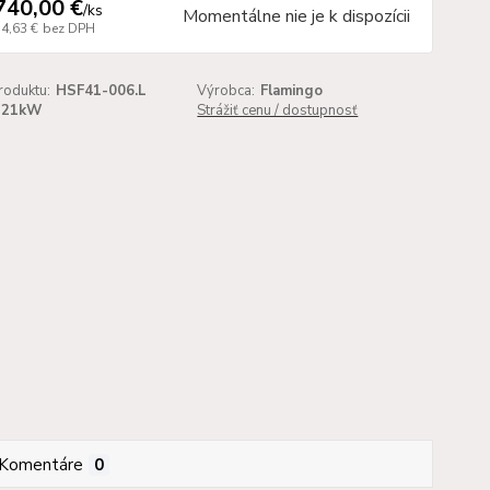
740,00 €
/
ks
Momentálne nie je k dispozícii
14,63 €
bez DPH
roduktu:
HSF41-006.L
Výrobca:
Flamingo
21kW
Strážiť cenu / dostupnosť
Komentáre
0