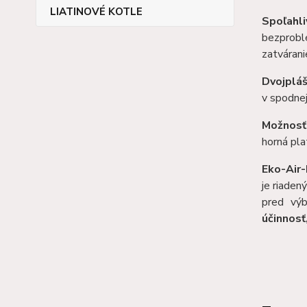
LIATINOVÉ KOTLE
Spoľahli
bezprobl
zatvárani
Dvojplá
v spodnej
Možnosť 
horná pla
Eko-Air-
je riaden
pred výb
účinnosť