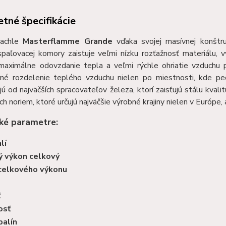
tné špecifikácie
achle
Masterflamme Grande
vďaka svojej masívnej konštru
spaľovacej komory zaisťuje veľmi nízku rozťažnosť materiálu, v
 maximálne odovzdanie tepla a veľmi rýchle ohriatie vzduchu pr
né rozdelenie teplého vzduchu nielen po miestnosti, kde pec 
ú od najväčších spracovateľov železa, ktorí zaisťujú stálu kval
ch noriem, ktoré určujú najväčšie výrobné krajiny nielen v Európe,
ké parametre:
lí
ý výkon celkový
celkového výkonu
ť
osť
palín