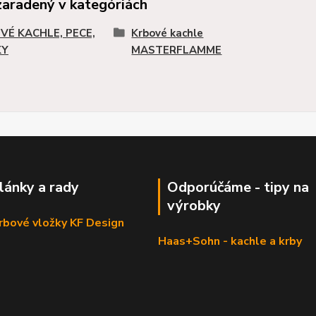
zaradený v kategóriách
VÉ KACHLE, PECE,
Krbové kachle
KY
MASTERFLAMME
články a rady
Odporúčáme - tipy na
výrobky
krbové vložky KF Design
Haas+Sohn - kachle a krby