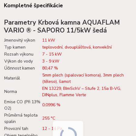
Kompletné špecifikácie
Parametry Krbová kamna AQUAFLAM
VARIO ® - SAPORO 11/5kW šedá
Jmenovitý výkon
11 kW
Typ kamen
teplovodní, dvouplášťová, konvekční
Rozsah výkonu
7 - 15 kW
Výkon do vody
3 - 9 kW
Účinnost kamen
80,47 %
5mm plech (spalovací komora), 3mm plech
Materiál
(těleso), šamot
EN 13229, BImSchV – Stufe 2, 15a B-VG,
Norma
DINplus, Flamme Verte
Emise CO (Při 13%
0,0996 %
O2)
Průměrná teplota
255 °C
spalin
Provozní tah
12 - 14 Pa
Objem tepelného