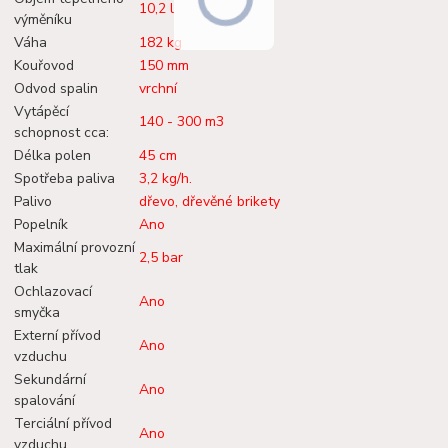
10,2 l
výměníku
Váha
182 kg
Kouřovod
150 mm
Odvod spalin
vrchní
Vytápěcí
140 - 300 m3
schopnost cca:
Délka polen
45 cm
Spotřeba paliva
3,2 kg/h.
Palivo
dřevo, dřevěné brikety
Popelník
Ano
Maximální provozní
2,5 bar
tlak
Ochlazovací
Ano
smyčka
Externí přívod
Ano
vzduchu
Sekundární
Ano
spalování
Terciální přívod
Ano
vzduchu