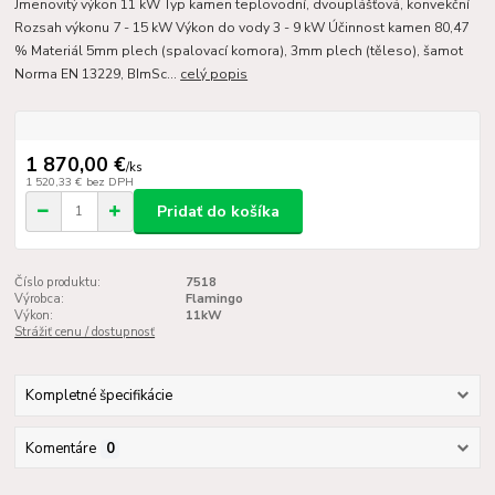
Jmenovitý výkon 11 kW Typ kamen teplovodní, dvouplášťová, konvekční
Rozsah výkonu 7 - 15 kW Výkon do vody 3 - 9 kW Účinnost kamen 80,47
% Materiál 5mm plech (spalovací komora), 3mm plech (těleso), šamot
Norma EN 13229, BImSc...
celý popis
1 870,00 €
/
ks
1 520,33 €
bez DPH
Pridať do košíka
Číslo produktu:
7518
Výrobca:
Flamingo
Výkon:
11kW
Strážiť cenu / dostupnosť
Kompletné špecifikácie
Komentáre
0