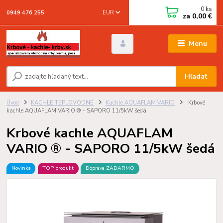
0
ks
EUR
0949 476 255
za
0,00 €
Menu
Hľadať
Úvod
KACHLE TEPLOVODNÉ
Kachle AQUAFLAM VARIO
Krbové
kachle AQUAFLAM VARIO ® - SAPORO 11/5kW šedá
Krbové kachle AQUAFLAM
VARIO ® - SAPORO 11/5kW šedá
Novinka
TOP produkt
Doprava ZADARMO