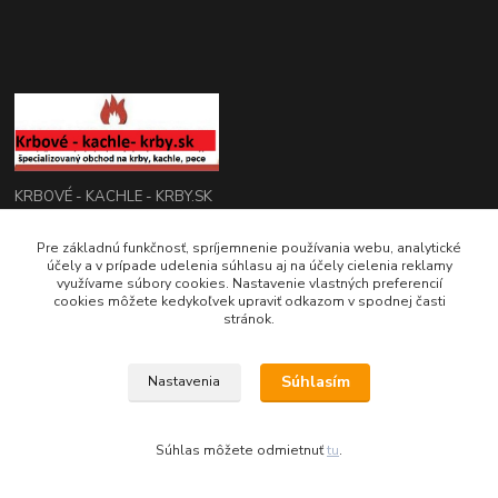
KRBOVÉ - KACHLE - KRBY.SK
Pre základnú funkčnosť, spríjemnenie používania webu, analytické
0949 476 255
účely a v prípade udelenia súhlasu aj na účely cielenia reklamy
08:00 - 17.00
využívame súbory cookies. Nastavenie vlastných preferencií
cookies môžete kedykoľvek upraviť odkazom v spodnej časti
rbobchodsk@gmail.com
stránok.
Súhlasím
Nastavenia
2022 RB Business Slovakia, s. r. o.
Súhlas môžete odmietnuť
tu
.