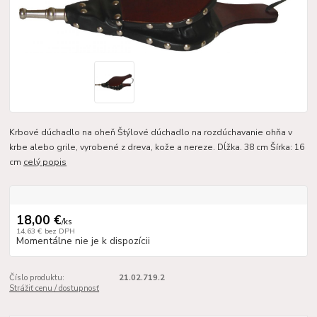
Krbové dúchadlo na oheň Štýlové dúchadlo na rozdúchavanie ohňa v
krbe alebo grile, vyrobené z dreva, kože a nereze. Dĺžka. 38 cm Šírka: 16
cm
celý popis
18,00 €
/
ks
14,63 €
bez DPH
Momentálne nie je k dispozícii
Číslo produktu:
21.02.719.2
Strážiť cenu / dostupnosť