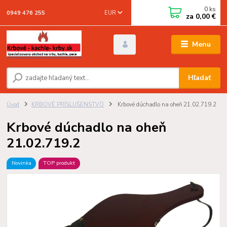
0
ks
EUR
0949 476 255
za
0,00 €
Menu
Hľadať
Úvod
KRBOVÉ PRÍSLUŠENSTVO
Krbové dúchadlo na oheň 21.02.719.2
Krbové dúchadlo na oheň
21.02.719.2
Novinka
TOP produkt