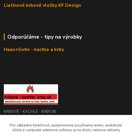
Liatinové krbové vložky KF Design
Odporúčáme - tipy na výrobky
Haas+Sohn - kachle a krby
KRBOVÉ - KACHLE - KRBY.SK
0949 476 255
Pre základnú funkčnosť, spríjemnenie používania webu, analytické
účely a v prípade udelenia súhlasu aj na účely cielenia reklamy