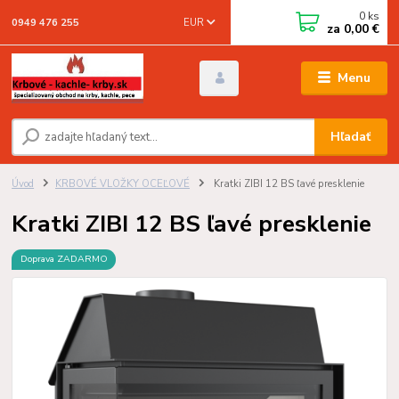
0
ks
EUR
0949 476 255
za
0,00 €
Menu
Hľadať
Úvod
KRBOVÉ VLOŽKY OCEĽOVÉ
Kratki ZIBI 12 BS ľavé presklenie
Kratki ZIBI 12 BS ľavé presklenie
Doprava ZADARMO