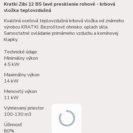
Kratki Zibi 12 BS ľavé presklenie rohové - krbová
vložka teplovzdušná
Kvalitná oceľová teplovzdušná krbová vložka od známeho
výrobcu KRATKI. Bezroštové ohnisko, oplach skla.
Samostatné ovládanie primárneho vzduchu a komínovej
klapky.
Technické údaje:
Minimálny výkon
4.5 kW
Maximálny výkon
14 kW
Menovitý výkon
11 kW
Vyhrievaný priestor
100-130 m3
Účinnosť
80%