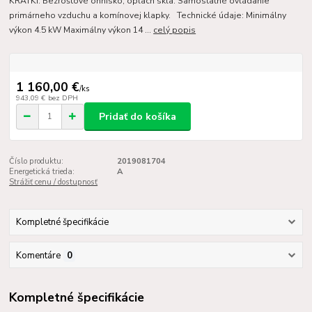
KRATKI. Bezroštové ohnisko, oplach skla. Samostatné ovládanie
primárneho vzduchu a komínovej klapky. Technické údaje: Minimálny
výkon 4.5 kW Maximálny výkon 14 ...
celý popis
1 160,00 €
/
ks
943,09 €
bez DPH
Pridať do košíka
Číslo produktu:
2019081704
Energetická trieda:
A
Strážiť cenu / dostupnosť
Kompletné špecifikácie
Komentáre
0
Kompletné špecifikácie