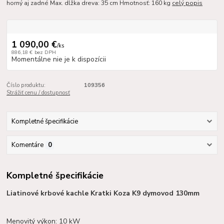
horný aj zadné Max. dĺžka dreva: 35 cm Hmotnosť: 160 kg
celý popis
1 090,00 €
/
ks
886,18 €
bez DPH
Momentálne nie je k dispozícii
Číslo produktu:
109356
Strážiť cenu / dostupnosť
Kompletné špecifikácie
Komentáre
0
Kompletné špecifikácie
Liatinové krbové kachle Kratki Koza K9 dymovod 130mm
Menovitý výkon: 10 kW