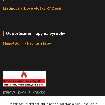
Liatinové krbové vložky KF Design
Odporúčáme - tipy na výrobky
Haas+Sohn - kachle a krby
KRBOVÉ - KACHLE - KRBY.SK
0949 476 255
Pre základnú funkčnosť, spríjemnenie používania webu, analytické