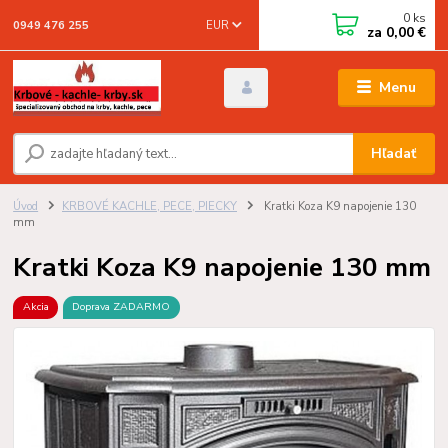
0
ks
EUR
0949 476 255
za
0,00 €
Menu
Hľadať
Úvod
KRBOVÉ KACHLE, PECE, PIECKY
Kratki Koza K9 napojenie 130
mm
Kratki Koza K9 napojenie 130 mm
Akcia
Doprava ZADARMO