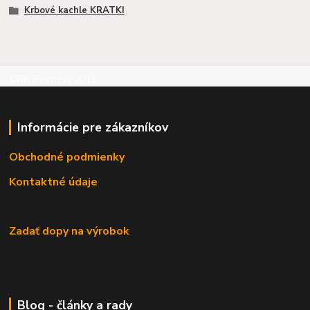
Krbové kachle KRATKI
©RB Business 2015
Informácie pre zákazníkov
Obchodné podmienky
Kontaktné údaje
Zadať dopy na výrobok
Blog - články a rady