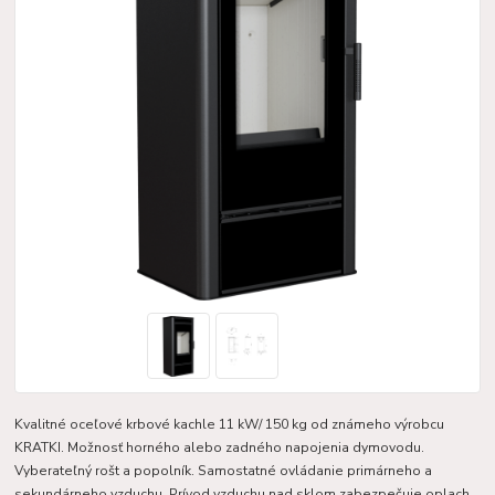
Kvalitné oceľové krbové kachle 11 kW/ 150 kg od známeho výrobcu
KRATKI. Možnosť horného alebo zadného napojenia dymovodu.
Vyberateľný rošt a popolník. Samostatné ovládanie primárneho a
sekundárneho vzduchu. Prívod vzduchu nad sklom zabezpečuje oplach