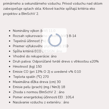
primárneho a sekundárneho vzduchu. Prívod vzduchu nad sklom
zabezpečuje oplach skla. Krbové kachle spĺňajú kritéria eko
projektov a BImSchV 2.
Nominálny výkon (kW) 11.0
Rozsah vykurovacieho výkonu (kW) 8-14
Tepelná účinnosť (%) 80
Priemer výfukového plynu (mm) 150
Spĺňa kritériá ECO DESIGN :áno
Vhodné do rekuperácie: áno
Druh paliva: Odporúčané tvrdé drevo s vlhkosťou ≤20%
Hmotnosť (kg) 150
Emisie CO (pri 13% O 2) ≤ uvedené v% 0.10
Teplota spalín (℃) 270
Maximálna dĺžka dreva (cm) 30
Emisie peľu (prach) (mg / Nm3) 18
Zhoda s normou BImSchV 2 : áno
Pomer energetickej účinnosti EEI : 105,4
Nasávanie vzduchu z exteriéru : áno