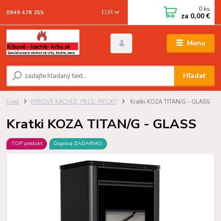
0
ks
EUR
0949 476 255
za
0,00 €
Menu
Hľadať
Úvod
KRBOVÉ KACHLE, PECE, PIECKY
Kratki KOZA TITAN/G - GLASS
Kratki KOZA TITAN/G - GLASS
TOP produkt
Doprava ZADARMO