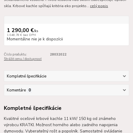
skla. Krbové kachle spĺňajú kritéria eko projekto...
celý popis
1 290,00 €
/
ks
1 048,78 €
bez DPH
Momentálne nie je k dispozícii
Číslo produktu:
28032022
Strážiť cenu / dostupnosť
Kompletné špecifikácie
Komentáre
0
Kompletné špecifikácie
Kvalitné oceľové krbové kachle 11 kW/ 150 kg od známeho
výrobcu KRATKI. Možnosť horného alebo zadného napojenia
dymovodu. Vyberateľný rošt a popolník. Samostatné ovládanie