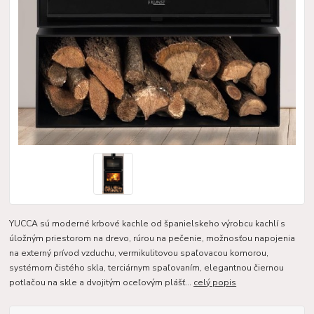
YUCCA sú moderné krbové kachle od španielskeho výrobcu kachlí s
úložným priestorom na drevo, rúrou na pečenie, možnosťou napojenia
na externý prívod vzduchu, vermikulitovou spaľovacou komorou,
systémom čistého skla, terciárnym spaľovaním, elegantnou čiernou
potlačou na skle a dvojitým oceľovým plášť...
celý popis