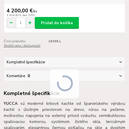
4 200,00 €
/
ks
3 414,63 €
bez DPH
Pridať do košíka
Číslo produktu:
18498.L
Strážiť cenu / dostupnosť
Kompletné špecifikácie
Komentáre
0
Kompletné špecifikácie
YUCCA
sú moderné krbové kachle od španielskeho výrobcu
kachlí s úložným priestorom na drevo, rúrou na pečenie,
možnosťou napojenia na externý prívod vzduchu, vermikulitovou
spaľovacou komorou, systémom čistého skla, terciárnym
spaľovaním, elegantnou čiernou potlačou na skle a dvojitým