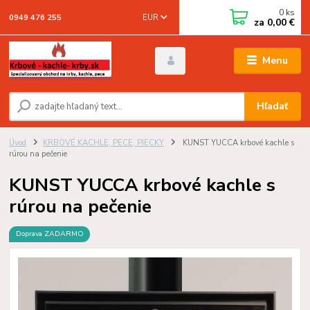
0
ks
EUR
0949 476 255
za
0,00 €
Menu
Hľadať
Úvod
KRBOVÉ KACHLE, PECE, PIECKY
KUNST YUCCA krbové kachle s
rúrou na pečenie
KUNST YUCCA krbové kachle s
rúrou na pečenie
Doprava ZADARMO