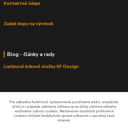
Kontaktné údaje
Zadať dopy na výrobok
Blog - články a rady
Liatinové krbové vložky KF Design
Odporúčáme - tipy na výrobky
Pre základnú funkčnosť, spríjemnenie používania webu, analytické
účely a v prípade udelenia súhlasu aj na účely cielenia reklamy
Haas+Sohn - kachle a krby
využívame súbory cookies. Nastavenie vlastných preferencií
cookies môžete kedykoľvek upraviť odkazom v spodnej časti
stránok.