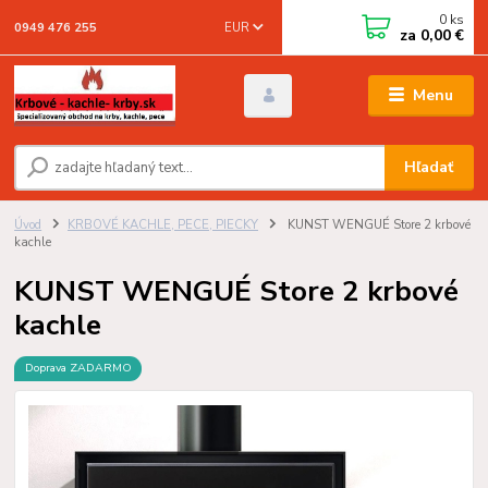
0
ks
EUR
0949 476 255
za
0,00 €
Menu
Hľadať
Úvod
KRBOVÉ KACHLE, PECE, PIECKY
KUNST WENGUÉ Store 2 krbové
kachle
KUNST WENGUÉ Store 2 krbové
kachle
Doprava ZADARMO