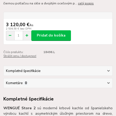
čiernou potlačou na skle a dvojitým oceľovým p...
celý popis
3 120,00 €
/
ks
2 536,59 €
bez DPH
Pridať do košíka
Číslo produktu:
18496.L
Strážiť cenu / dostupnosť
Kompletné špecifikácie
Komentáre
0
Kompletné špecifikácie
WENGUÉ Store 2
sú moderné krbové kachle od španielskeho
výrobcu kachlí s asymetrickým úložným priestorom na drevo,