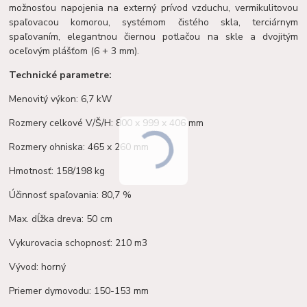
možnosťou napojenia na externý prívod vzduchu, vermikulitovou
spaľovacou komorou, systémom čistého skla, terciárnym
spaľovaním, elegantnou čiernou potlačou na skle a dvojitým
oceľovým plášťom (6 + 3 mm).
Technické parametre:
Menovitý výkon: 6,7 kW
Rozmery celkové V/Š/H: 800 x 999 x 406 mm
Rozmery ohniska: 465 x 260 mm
Hmotnosť: 158/198 kg
Účinnosť spaľovania: 80,7 %
Max. dĺžka dreva: 50 cm
Vykurovacia schopnosť: 210 m3
Vývod: horný
Priemer dymovodu: 150-153 mm