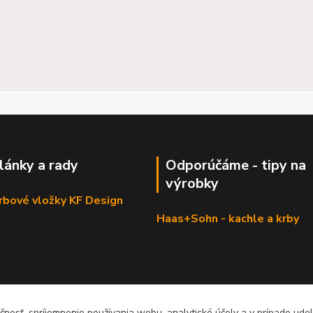
články a rady
Odporúčáme - tipy na
výrobky
krbové vložky KF Design
Haas+Sohn - kachle a krby
čnosť, spríjemnenie používania webu, analytické účely a v prípade udel