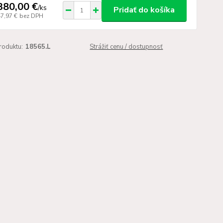
380,00 €
/
ks
Pridať do košíka
47,97 €
bez DPH
roduktu:
18565.L
Strážiť cenu / dostupnosť