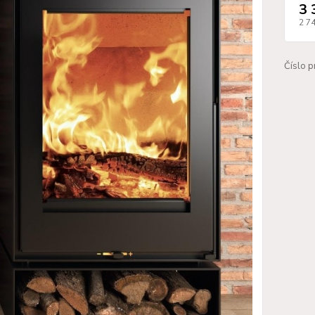
3 
2 7
Číslo p