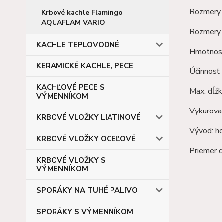
Rozmery 
Krbové kachle Flamingo
AQUAFLAM VARIO
Rozmery 
KACHLE TEPLOVODNÉ
Hmotnosť
KERAMICKÉ KACHLE, PECE
Účinnosť
KACHĽOVÉ PECE S
Max. dĺžk
VÝMENNÍKOM
Vykurova
KRBOVÉ VLOŽKY LIATINOVÉ
Vývod: h
KRBOVÉ VLOŽKY OCEĽOVÉ
Priemer
KRBOVÉ VLOŽKY S
VÝMENNÍKOM
SPORÁKY NA TUHÉ PALIVO
SPORÁKY S VÝMENNÍKOM