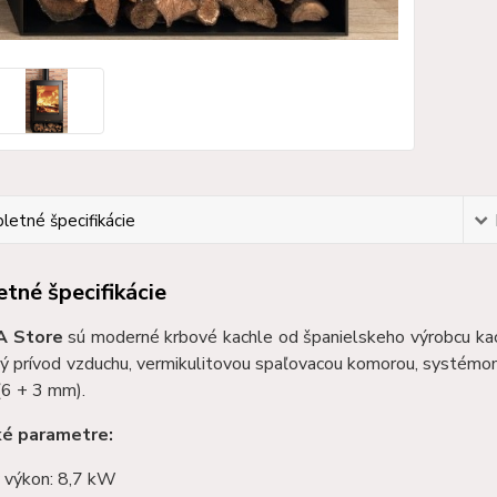
etné špecifikácie
tné špecifikácie
A Store
sú moderné krbové kachle od španielskeho výrobcu kac
ný prívod vzduchu, vermikulitovou spaľovacou komorou, systémom
(6 + 3 mm).
ké parametre:
 výkon: 8,7 kW