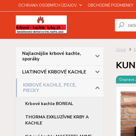
OCHRANA OSOBNÝCH ÚDAJOV
OBCHODNÉ PODMIENKY
Úvod
Najlacnějšie krbové kachle,
sporáky
KUNS
LIATINOVÉ KRBOVÉ KACHLE
Doprava
KRBOVÉ KACHLE, PECE,
PIECKY
Krbové kachle BOREAL
THORMA EXKLUZÍVNE KRBY A
KACHLE