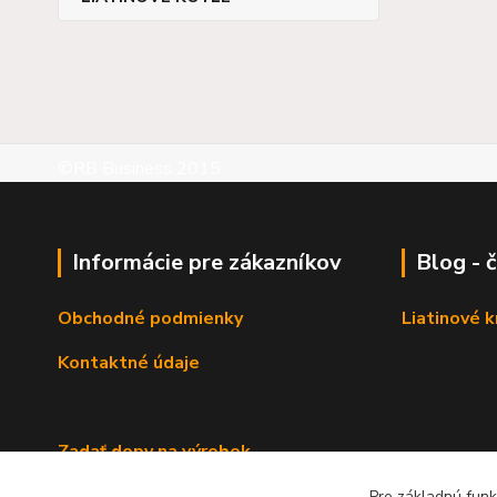
©RB Business 2015
Informácie pre zákazníkov
Blog - 
Obchodné podmienky
Liatinové 
Kontaktné údaje
Zadať dopy na výrobok
Pre základnú funk