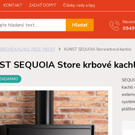
KONTAKT
ZADAŤ DOPYT
Články, rady a tipy
Neviet
Hľadať
0949
KRBOVÉ KACHLE, PECE, PIECKY
KUNST SEQUOIA Store krbové kachle
T SEQUOIA Store krbové kach
 ZADARMO
SEQUOI
kachlí
extern
systém
plášťo