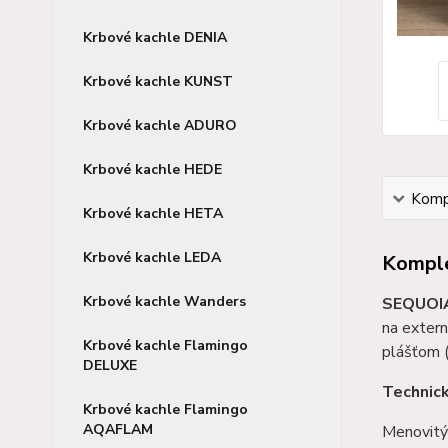
Krbové kachle DENIA
Krbové kachle KUNST
Krbové kachle ADURO
Krbové kachle HEDE
Kompl
Krbové kachle HETA
Krbové kachle LEDA
Komple
Krbové kachle Wanders
SEQUOI
na exter
Krbové kachle Flamingo
plášťom 
DELUXE
Technic
Krbové kachle Flamingo
AQAFLAM
Menovitý