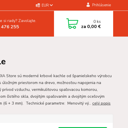
Prihlásenie
EUR
e si rady? Zavolajte.
0
ks
za
0,00 €
 476 255
le
A Store sú moderné krbové kachle od španielskeho výrobcu
 s úložným priestorom na drevo, možnosťou napojenia na
ý prívod vzduchu, vermikulitovou spaľovacou komorou,
om čistého skla, dvojitým spaľovaním a dvojitým oceľovým
m (6 + 3 mm). Technické parametre: Menovitý vý...
celý popis