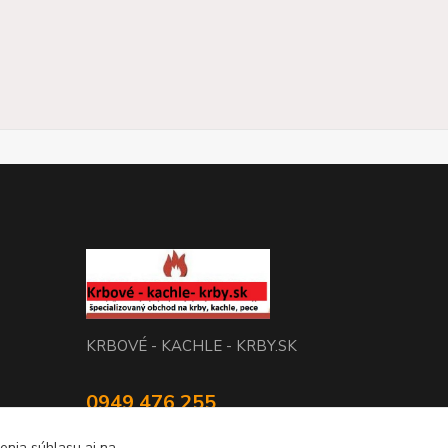
KRBOVÉ - KACHLE - KRBY.SK
0949 476 255
08:00 - 17.00
enia súhlasu aj na