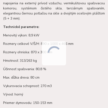
napojenia na externý prívod vzduchu, vermikulitovou spaľovacou
komorou, systémom čistého skla, terciárnym spaľovaním,
elegantnou čiernou potlačou na skle a dvojitým oceľovým plášťom
(5 + 3 mm).
Technické parametre:
Menovitý výkon: 8,9 kW
Rozmery celkové V/Š/H: 890 x 1000 x 466 mm
Rozmery ohniska: 870 x 300 mm
Hmotnosť: 313/263 kg
Účinnosť spaľovania: 80,8 %
Max. dĺžka dreva: 80 cm
Vykurovacia schopnosť: 270 m3
Vývod: horný
Priemer dymovodu: 150-153 mm