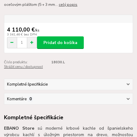
oceľovým plášťom (5 + 3 mm...
celý popis
4 110,00 €
/
ks
3 341,46 €
bez DPH
Pridať do košíka
Číslo produktu:
18030.L
Strážiť cenu / dostupnosť
Kompletné špecifikácie
Komentáre
0
Kompletné špecifikácie
EBANO Store
sú moderné krbové kachle od španielskeho
výrobcu kachlí s úložným priestorom na drevo, možnosťou