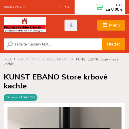
0
ks
EUR
0949 476 255
za
0,00 €
Menu
Hľadať
Úvod
KRBOVÉ KACHLE, PECE, PIECKY
KUNST EBANO Store krbové
kachle
KUNST EBANO Store krbové
kachle
Doprava ZADARMO