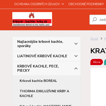
OCHRANA OSOBNÝCH ÚDAJOV
OBCHODNÉ PODMIENKY
Úvod
Najlacnějšie krbové kachle,
sporáky
KRAT
LIATINOVÉ KRBOVÉ KACHLE
Akcia
KRBOVÉ KACHLE, PECE,
PIECKY
Krbové kachle BOREAL
THORMA EXKLUZÍVNE KRBY A
KACHLE