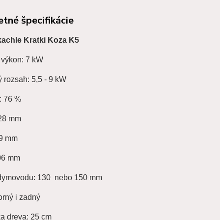
tné špecifikácie
achle Kratki Koza K5
 výkon: 7 kW
 rozsah: 5,5 - 9 kW
: 76 %
628 mm
89 mm
06 mm
 dymovodu: 130 nebo 150 mm
orný i zadný
ka dreva: 25 cm