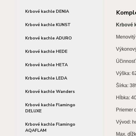
Komple
Krbové kachle DENIA
Krbové kachle KUNST
Krbové k
Menovitý
Krbové kachle ADURO
Výkonový
Krbové kachle HEDE
Účinnosť
Krbové kachle HETA
Výška: 
Krbové kachle LEDA
Šírka: 3
Krbové kachle Wanders
Hĺbka: 4
Krbové kachle Flamingo
Priemer
DELUXE
Vývod: h
Krbové kachle Flamingo
AQAFLAM
Max. dĺž