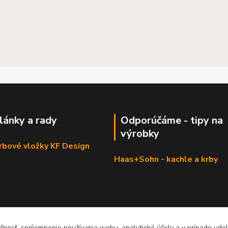
články a rady
Odporúčáme - tipy na
výrobky
krbové vložky KF Design
Haas+Sohn - kachle a krby
čnosť, spríjemnenie používania webu, analytické účely a v prípade udel