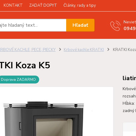
KONTAKT
ZADAŤ DOPYT
Články, rady a tipy
Neviet
Hľadať
0949
KRBOVÉ KACHLE, PECE, PIECKY
Krbové kachle KRATKI
KRATKI Koz
KI Koza K5
liat
Doprava ZADARMO
Krbové
rozsah
Hĺbka:
zadný 