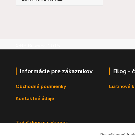
©RB Business 2015
Informácie pre zákazníkov
Blog - 
Obchodné podmienky
Liatinové 
Kontaktné údaje
Zadať dopy na výrobok
Pre základnú funk