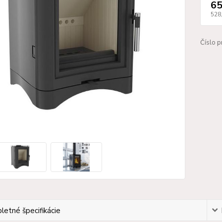
65
528
Číslo p
etné špecifikácie