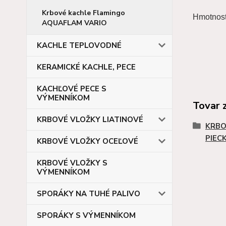
Krbové kachle Flamingo
Hmotnosť
AQUAFLAM VARIO
KACHLE TEPLOVODNÉ
KERAMICKÉ KACHLE, PECE
KACHĽOVÉ PECE S
VÝMENNÍKOM
Tovar 
KRBOVÉ VLOŽKY LIATINOVÉ
KRBO
PIEC
KRBOVÉ VLOŽKY OCEĽOVÉ
KRBOVÉ VLOŽKY S
VÝMENNÍKOM
SPORÁKY NA TUHÉ PALIVO
SPORÁKY S VÝMENNÍKOM