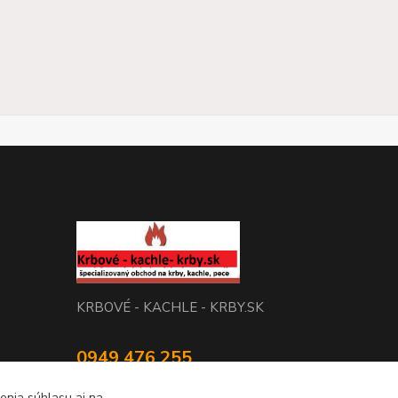
KRBOVÉ - KACHLE - KRBY.SK
0949 476 255
08:00 - 17.00
enia súhlasu aj na