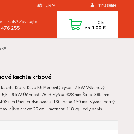
Prihlásenie
EUR
e si rady? Zavolajte.
0
ks
za
0,00 €
 476 255
a K5
inové kachle krbové
 kachle Kratki Koza K5 Menovitý výkon: 7 kW Výkonový
: 5,5 - 9 kW Účinnosť: 76 % Výška: 628 mm Šírka: 389 mm
 406 mm Priemer dymovodu: 130 nebo 150 mm Vývod: horný i
Max. dĺžka dreva: 25 cm Hmotnosť: 118 kg
celý popis