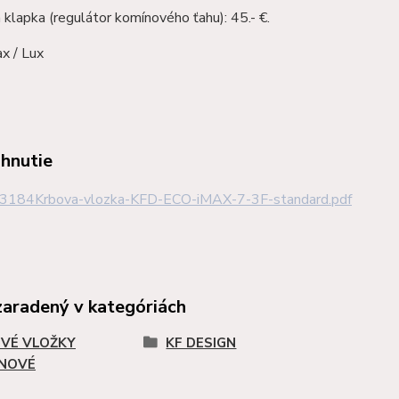
klapka (regulátor komínového ťahu): 45.- €.
x / Lux
ahnutie
3184Krbova-vlozka-KFD-ECO-iMAX-7-3F-standard.pdf
zaradený v kategóriách
VÉ VLOŽKY
KF DESIGN
INOVÉ