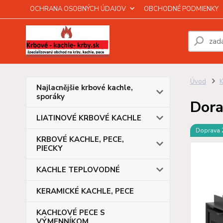
OCHRANA OSOBNÝCH ÚDAJOV
OBCHODNÉ PODMIENKY
Úvod
Najlacnějšie krbové kachle,
sporáky
Dora
LIATINOVÉ KRBOVÉ KACHLE
Doprava
KRBOVÉ KACHLE, PECE,
PIECKY
KACHLE TEPLOVODNÉ
KERAMICKÉ KACHLE, PECE
KACHĽOVÉ PECE S
VÝMENNÍKOM