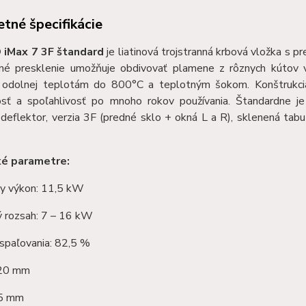
tné špecifikácie
 iMax 7 3F štandard
je liatinová trojstranná krbová vložka s 
nné presklenie umožňuje obdivovať plamene z rôznych kútov v
 odolnej teplotám do 800°C a teplotným šokom. Konštrukcia je
sť a spoľahlivosť po mnoho rokov používania. Štandardne je
deflektor, verzia 3F (predné sklo + okná L a R), sklenená tabu
ké parametre:
y výkon: 11,5 kW
 rozsah: 7 – 16 kW
spaľovania: 82,5 %
720 mm
55 mm