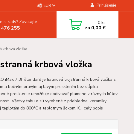
Prihlásenie
EUR
e si rady? Zavolajte.
0
ks
za
0,00 €
 476 255
á krbová vložka
stranná krbová vložka
O iMax 7 3F štandard je liatinová trojstranná krbová vložka s
m a bočným pravým aj ľavým presklením bez stĺpika.
ranné presklenie umožňuje obdivovať plamene z rôznych kútov
tnosti. Všetky tabule sú vyrobené z priehľadnej keramiky
j teplotám do 800°C a teplotným šokom. K...
celý popis