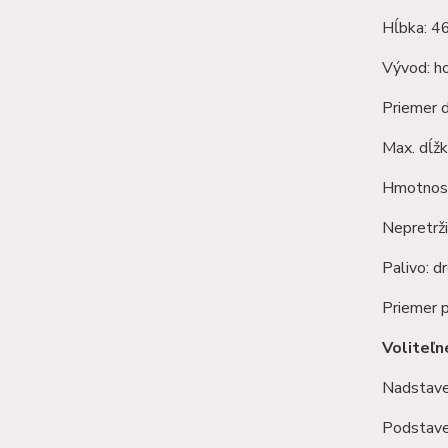
Hĺbka: 
Vývod: h
Priemer 
Max. dĺžk
Hmotnosť
Nepretrži
Palivo: d
Priemer 
Voliteľn
Nadstavec
Podstavec