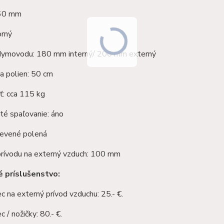
460 mm
orný
dymovodu: 180 mm interný/ 200 mm externý
a polien: 50 cm
: cca 115 kg
té spaľovanie: áno
revené polená
prívodu na externý vzduch: 100 mm
é príslušenstvo:
 na externý prívod vzduchu: 25.- €.
 / nožičky: 80.- €.