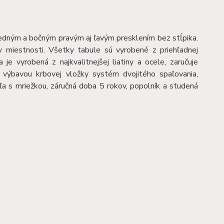
predným a bočným pravým aj ľavým presklením bez stĺpika.
 miestnosti. Všetky tabule sú vyrobené z priehľadnej
 vyrobená z najkvalitnejšej liatiny a ocele, zaručuje
 výbavou krbovej vložky systém dvojitého spaľovania,
ľa s mriežkou, záručná doba 5 rokov, popolník a studená