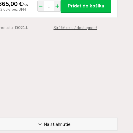
665,00 €
/
ks
Pridať do košíka
53,66 €
bez DPH
roduktu:
D021.L
Strážiť cenu / dostupnosť
Na stiahnutie