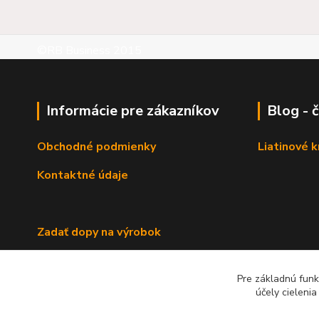
©RB Business 2015
Informácie pre zákazníkov
Blog - 
Obchodné podmienky
Liatinové 
Kontaktné údaje
Zadať dopy na výrobok
Pre základnú funk
účely cieleni