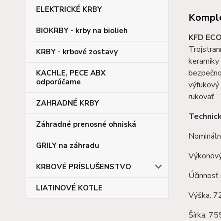
ELEKTRICKÉ KRBY
Komple
BIOKRBY - krby na biolieh
KFD ECO
Trojstra
KRBY - krbové zostavy
keramiky
bezpečno
KACHLE, PECE ABX
odporúčame
výfukový 
rukoväť.
ZAHRADNÉ KRBY
Technic
Záhradné prenosné ohniská
Nomináln
GRILY na záhradu
Výkonový
KRBOVÉ PRÍSLUŠENSTVO
Účinnosť 
LIATINOVÉ KOTLE
Výška: 
Šírka: 7