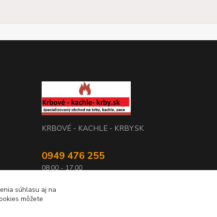
KRBOVÉ - KACHLE - KRBY.SK
0949 476 255
08:00 - 17.00
rbobchodsk@gmail.com
enia súhlasu aj na
cookies môžete