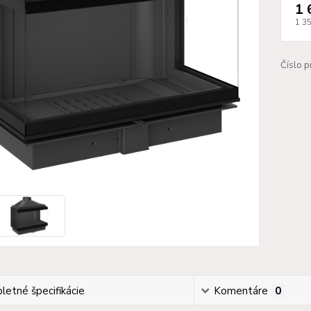
1 
1 3
Číslo p
etné špecifikácie
Komentáre
0