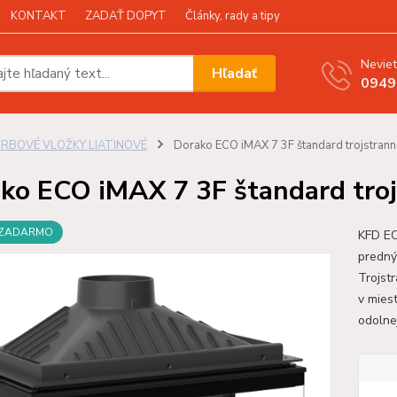
KONTAKT
ZADAŤ DOPYT
Články, rady a tipy
Neviet
Hľadať
0949
KRBOVÉ VLOŽKY LIATINOVÉ
Dorako ECO iMAX 7 3F štandard trojstrann
ko ECO iMAX 7 3F štandard troj
 ZADARMO
KFD EC
predný
Trojst
v mies
odolne