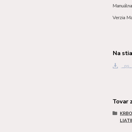
Manuálna 
Verzia Ma
Na sti
_ps_
Tovar 
KRBO
LIAT