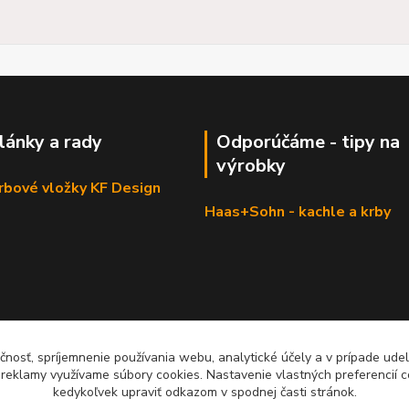
články a rady
Odporúčáme - tipy na
výrobky
krbové vložky KF Design
Haas+Sohn - kachle a krby
čnosť, spríjemnenie používania webu, analytické účely a v prípade udel
a reklamy využívame súbory cookies. Nastavenie vlastných preferencií 
kedykoľvek upraviť odkazom v spodnej časti stránok.