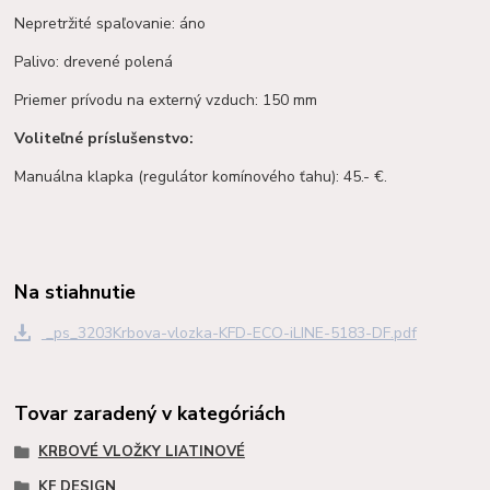
Nepretržité spaľovanie: áno
Palivo: drevené polená
Priemer prívodu na externý vzduch: 150 mm
Voliteľné príslušenstvo:
Manuálna klapka (regulátor komínového ťahu): 45.- €.
Na stiahnutie
_ps_3203Krbova-vlozka-KFD-ECO-iLINE-5183-DF.pdf
Tovar zaradený v kategóriách
KRBOVÉ VLOŽKY LIATINOVÉ
KF DESIGN