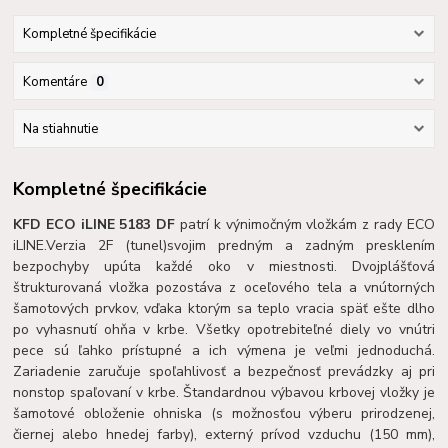
Kompletné špecifikácie
Komentáre
0
Na stiahnutie
Kompletné špecifikácie
KFD ECO iLINE 5183 DF
patrí k výnimočným vložkám z rady ECO
iLINE.
Verzia 2F (tunel)
svojim predným a zadným presklením
bezpochyby upúta každé oko v miestnosti. Dvojplášťová
štrukturovaná vložka pozostáva z oceľového tela a vnútorných
šamotových prvkov, vďaka ktorým sa teplo vracia späť ešte dlho
po vyhasnutí ohňa v krbe. Všetky opotrebiteľné diely vo vnútri
pece sú ľahko prístupné a ich výmena je veľmi jednoduchá.
Zariadenie zaručuje spoľahlivosť a bezpečnosť prevádzky aj pri
nonstop spaľovaní v krbe. Štandardnou výbavou krbovej vložky je
šamotové obloženie ohniska (s možnosťou výberu prirodzenej,
čiernej alebo hnedej farby), externý prívod vzduchu (150 mm),