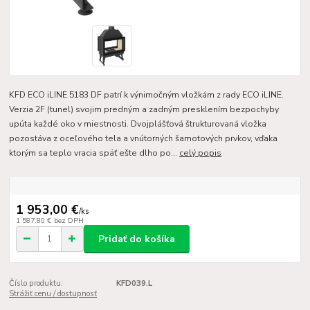
KFD ECO iLINE 5183 DF patrí k výnimočným vložkám z rady ECO iLINE.
Verzia 2F (tunel) svojim predným a zadným presklením bezpochyby
upúta každé oko v miestnosti. Dvojplášťová štrukturovaná vložka
pozostáva z oceľového tela a vnútorných šamotových prvkov, vďaka
ktorým sa teplo vracia späť ešte dlho po...
celý popis
1 953,00 €
/
ks
1 587,80 €
bez DPH
Pridať do košíka
Číslo produktu:
KFD039.L
Strážiť cenu / dostupnosť