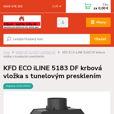
0
ks
EUR
0949 476 255
za
0,00 €
Menu
Hľadať
Úvod
KRBOVÉ VLOŽKY LIATINOVÉ
KFD ECO iLINE 5183 DF krbová
vložka s tunelovým presklením
KFD ECO iLINE 5183 DF krbová
vložka s tunelovým presklením
Doprava ZADARMO