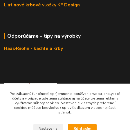
Liatinové krbové vložky KF Design
Odporúčáme - tipy na výrobky
Haas+Sohn - kachle a krby
Pre základnú funkčnosť, spríjemnenie používania webu, analytické
účely a v prípade udelenia súhlasu aj na účely cielenia reklamy
využívame súbory cookies. Nastavenie vlastných preferencií
cookies môžete kedykoľvek upraviť odkazom v spodnej časti
KRBOVÉ - KACHLE - KRBY.SK
stránok.
0949 476 255
Súhlasím
Nastavenia