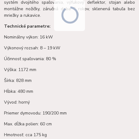
systém dvojitého spaľovania, výfukový deflektor, stojan alebo
montážne nožičky, záručná doba 5 rokov, sklenená tabuľa bez
mriežky a rukavice.
Technické parametre:
Nominálny výkon: 16 kW
Výkonový rozsah: 8 – 19 kW
Účinnosť spaľovania: 80 %
Výška: 1172 mm
Šírka: 828 mm
Hĺbka: 480 mm
Vývod: horný
Priemer dymovodu: 190/200 mm
Max. dĺžka polien: 60 cm
Hmotnosť: cca 175 kg