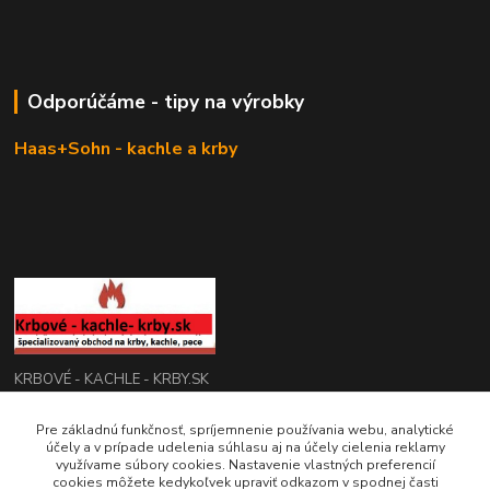
Odporúčáme - tipy na výrobky
Haas+Sohn - kachle a krby
KRBOVÉ - KACHLE - KRBY.SK
Pre základnú funkčnosť, spríjemnenie používania webu, analytické
0949 476 255
účely a v prípade udelenia súhlasu aj na účely cielenia reklamy
08:00 - 17.00
využívame súbory cookies. Nastavenie vlastných preferencií
cookies môžete kedykoľvek upraviť odkazom v spodnej časti