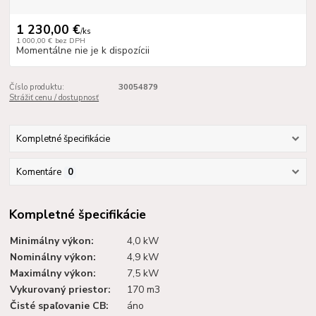
1 230,00 €
/
ks
1 000,00 €
bez DPH
Momentálne nie je k dispozícii
Číslo produktu:
30054879
Strážiť cenu / dostupnosť
Kompletné špecifikácie
Komentáre
0
Kompletné špecifikácie
Minimálny výkon:
4,0 kW
Nominálny výkon:
4,9 kW
Maximálny výkon:
7,5 kW
Vykurovaný priestor:
170 m3
Čisté spaľovanie CB:
áno