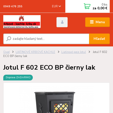
0
ks
EUR
0949 476 255
za
0,00 €
Menu
Hľadať
Úvod
LIATINOVÉ KRBOVÉ KACHLE
Liatinové pece Jotul
Jotul F 602
ECO BP čierny lak
Jotul F 602 ECO BP čierny lak
Doprava ZADARMO