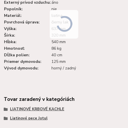
Externý prívod vzduchu:
áno
Popolník:
nie
Materiál:
liatina
Povrchová úprava:
čierny lak
Výška:
637 mm
Šírka:
320 mm
Hĺbka:
540 mm
Hmotnosť:
86 kg
Dĺžka polien:
40 cm
Priemer dymovodu:
125 mm
Vývod dymovodu:
horný / zadný
Tovar zaradený v kategóriách
LIATINOVÉ KRBOVÉ KACHLE
Liatinové pece Jotul