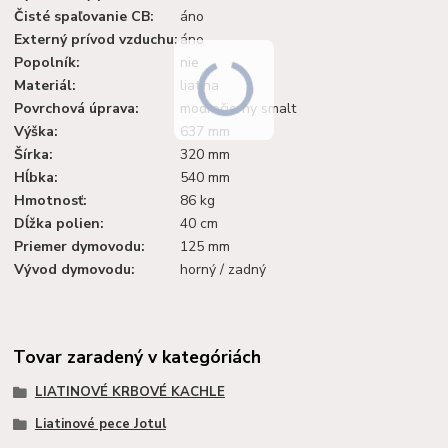
Čisté spaľovanie CB:
áno
Externý prívod vzduchu:
áno
Popolník:
nie
Materiál:
liatina
Povrchová úprava:
modročierny smalt
Výška:
637 mm
Šírka:
320 mm
Hĺbka:
540 mm
Hmotnosť:
86 kg
Dĺžka polien:
40 cm
Priemer dymovodu:
125 mm
Vývod dymovodu:
horný / zadný
Tovar zaradený v kategóriách
LIATINOVÉ KRBOVÉ KACHLE
Liatinové pece Jotul