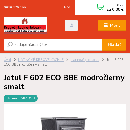
0
ks
EUR
0949 476 255
za
0,00 €
Menu
Hľadať
Úvod
LIATINOVÉ KRBOVÉ KACHLE
Liatinové pece Jotul
Jotul F 602
ECO BBE modročierny smalt
Jotul F 602 ECO BBE modročierny
smalt
Doprava ZADARMO