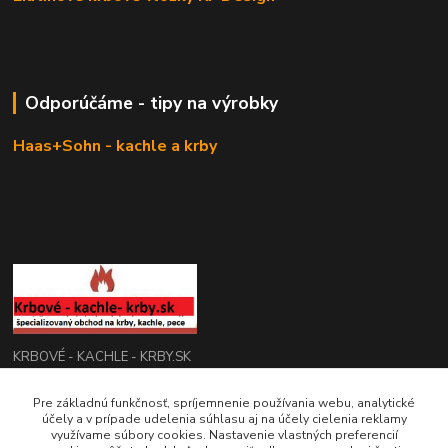
Odporúčáme - tipy na výrobky
Haas+Sohn - kachle a krby
KRBOVÉ - KACHLE - KRBY.SK
Pre základnú funkčnosť, spríjemnenie používania webu, analytické
0949 476 255
účely a v prípade udelenia súhlasu aj na účely cielenia reklamy
08:00 - 17.00
využívame súbory cookies. Nastavenie vlastných preferencií