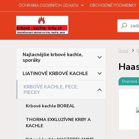
OCHRANA OSOBNÝCH ÚDAJOV
OBCHODNÉ PODMIENKY
Úvod
Najlacnějšie krbové kachle,
sporáky
Haa
LIATINOVÉ KRBOVÉ KACHLE
Doprava
KRBOVÉ KACHLE, PECE,
PIECKY
Krbové kachle BOREAL
THORMA EXKLUZÍVNE KRBY A
KACHLE