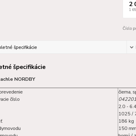
2 
1 6
Číslo p
etné špecifikácie
tné špecifikácie
kachle NORDBY
prevedenie
čierna,
s
acie číslo
04220
2.0 - 6
1025 / 
ť
186 kg
 dymovodu
150 m
ymovodu
horný / 