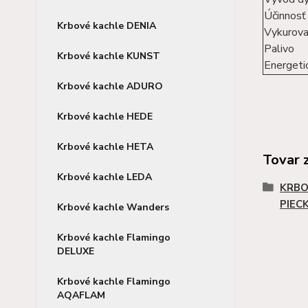
Účinnosť
Krbové kachle DENIA
Vykurova
Palivo
Krbové kachle KUNST
Energetic
Krbové kachle ADURO
Krbové kachle HEDE
Krbové kachle HETA
Tovar 
Krbové kachle LEDA
KRBO
PIEC
Krbové kachle Wanders
Krbové kachle Flamingo
DELUXE
Krbové kachle Flamingo
AQAFLAM