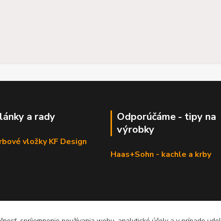
články a rady
Odporúčáme - tipy na
výrobky
krbové vložky KF Design
Haas+Sohn - kachle a krby
čnosť, spríjemnenie používania webu, analytické účely a v prípade udel