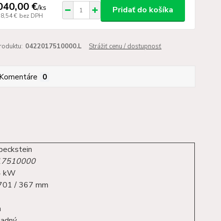
040,00 €
/
ks
Pridať do košíka
58,54 €
bez DPH
roduktu:
0422017510000.L
Strážiť cenu / dostupnosť
Komentáre
0
peckstein
17510000
.4 kW
701 / 367 mm
m
zadný