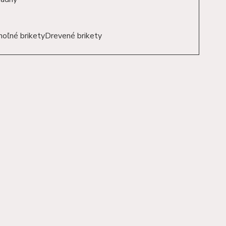
oľné brikety
Drevené brikety