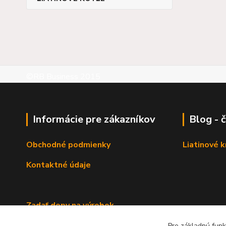
©RB Business 2015
Informácie pre zákazníkov
Blog - 
Obchodné podmienky
Liatinové 
Kontaktné údaje
Zadať dopy na výrobok
Pre základnú funk