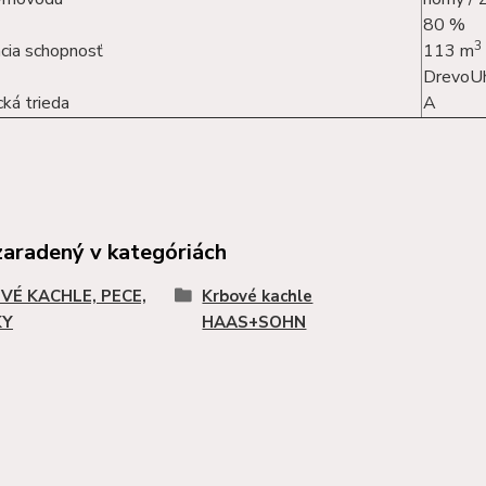
80 %
3
cia schopnosť
113 m
Drevo
Uh
ká trieda
A
zaradený v kategóriách
VÉ KACHLE, PECE,
Krbové kachle
KY
HAAS+SOHN