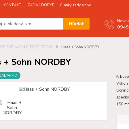
KONTAKT
ZADAŤ DOPYT
Články, rady a tipy
Neviet
Hľadať
0949
KRBOVÉ KACHLE, PECE, PIECKY
Haas + Sohn NORDBY
s + Sohn NORDBY
 ZADARMO
Krbové
Výkon
Účinno
specks
150 mm