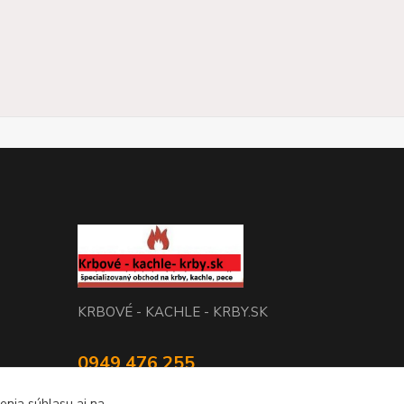
KRBOVÉ - KACHLE - KRBY.SK
0949 476 255
08:00 - 17.00
enia súhlasu aj na