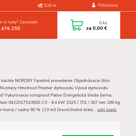
Prihlásenie
EUR
e si rady? Zavolajte.
0
ks
za
0,00 €
 476 255
 kachle NORDBY Farebné prevedenie Objednávacie číslo
 Rozmery Hmotnosť Priemer dymovodu Vývod dymovodu
sť Vykurovacia schopnosť Palivo Energetická trieda čierna,
tein 0422017510000 2.0 - 6.4 kW 1025 / 701 / 367 mm 186 kg
 horný / zadný 80 % 113 m3 DrevoUhoľné brike...
celý popis