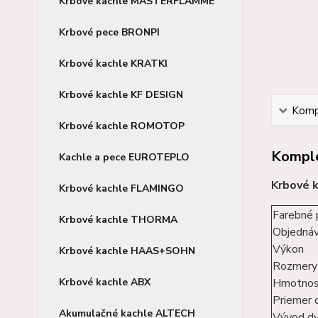
Krbové kachle MASTERFLAMME
Krbové pece BRONPI
Krbové kachle KRATKI
Krbové kachle KF DESIGN
Kompl
Krbové kachle ROMOTOP
Komple
Kachle a pece EUROTEPLO
Krbové 
Krbové kachle FLAMINGO
Farebné 
Krbové kachle THORMA
Objednáv
Výkon
Krbové kachle HAAS+SOHN
Rozmery
Krbové kachle ABX
Hmotnos
Priemer
Akumulačné kachle ALTECH
Vývod d