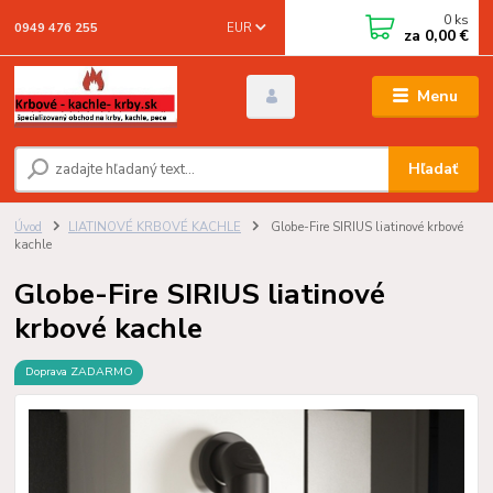
0
ks
EUR
0949 476 255
za
0,00 €
Menu
Hľadať
Úvod
LIATINOVÉ KRBOVÉ KACHLE
Globe-Fire SIRIUS liatinové krbové
kachle
Globe-Fire SIRIUS liatinové
krbové kachle
Doprava ZADARMO