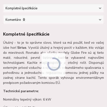
Kompletné špecifikácie
Komentáre
0
Kompletné špecifikácie
Útulný - to je to správne slovo, ktoré sa má použiť, keď vo vašej
izbe horí
Sirius
. Vyvolá útulný a hrejivý pocit v každom, kto vstúpi
do miestnosti. Rovnako ako všetky modely Globe Fire sú aj tieto
malé, robustné, pevné liatinové kachle vybavené najnovšími
technológiami. Kachle majú popolník a otočný rošt. Disponujú
externým prívod vzduchu a systémom sekundárneho spaľovania s
pohodlnou a jednoduchou reguláciou pomocou jednej páčky na
zadnej strane kachlí. Tento sporák vyhovuje environmentálnym
predpisom požadovaným komisiou EÚ.
Technické parametre:
Nominálny tepelný výkon: 6 kW