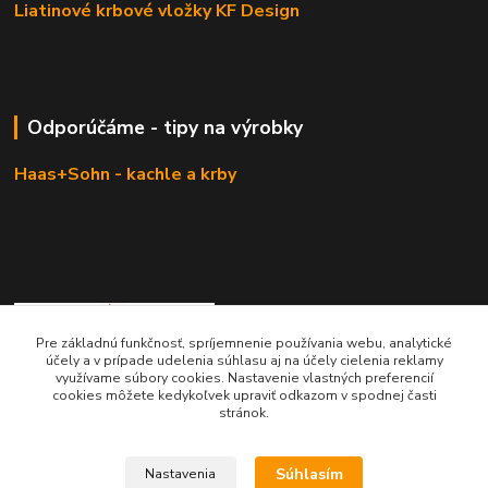
Liatinové krbové vložky KF Design
Odporúčáme - tipy na výrobky
Haas+Sohn - kachle a krby
Pre základnú funkčnosť, spríjemnenie používania webu, analytické
účely a v prípade udelenia súhlasu aj na účely cielenia reklamy
využívame súbory cookies. Nastavenie vlastných preferencií
cookies môžete kedykoľvek upraviť odkazom v spodnej časti
KRBOVÉ - KACHLE - KRBY.SK
stránok.
0949 476 255
Súhlasím
Nastavenia
08:00 - 17.00