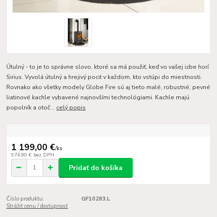
Útulný - to je to správne slovo, ktoré sa má použiť, keď vo vašej izbe horí
Sirius. Vyvolá útulný a hrejivý pocit v každom, kto vstúpi do miestnosti.
Rovnako ako všetky modely Globe Fire sú aj tieto malé, robustné, pevné
liatinové kachle vybavené najnovšími technológiami. Kachle majú
popolník a otoč...
celý popis
1 199,00 €
/
ks
974,80 €
bez DPH
Pridať do košíka
Číslo produktu:
GF10283.L
Strážiť cenu / dostupnosť