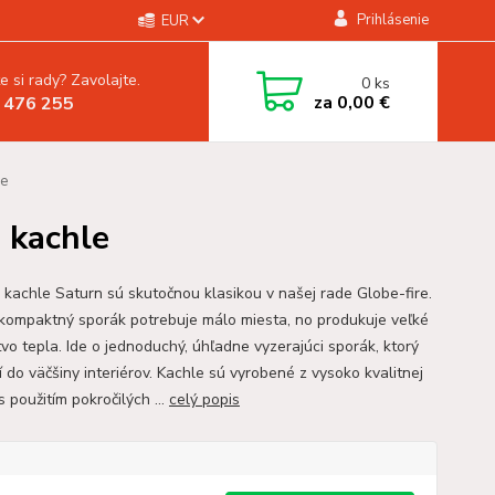
Prihlásenie
EUR
e si rady? Zavolajte.
0
ks
za
0,00 €
 476 255
le
 kachle
 kachle Saturn sú skutočnou klasikou v našej rade Globe-fire.
kompaktný sporák potrebuje málo miesta, no produkuje veľké
vo tepla. Ide o jednoduchý, úhľadne vyzerajúci sporák, ktorý
 do väčšiny interiérov. Kachle sú vyrobené z vysoko kvalitnej
 s použitím pokročilých ...
celý popis