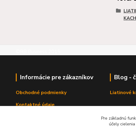
LIAT
KACH
©RB Business 2015
Informácie pre zákazníkov
Blog - 
Obchodné podmienky
Liatinové 
Kontaktné údaje
Pre základnú funk
účely cieleni
Zadať dopy na výrobok