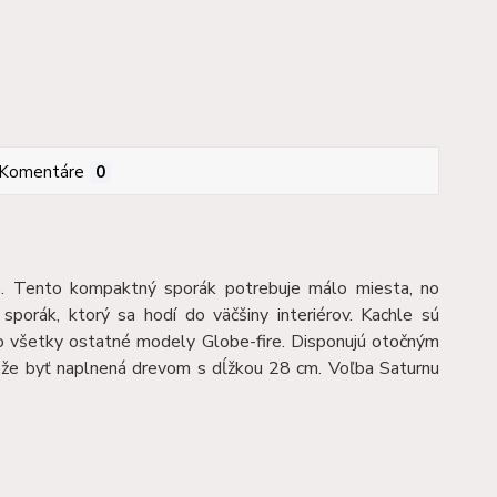
Komentáre
0
e. Tento kompaktný sporák potrebuje málo miesta, no
sporák, ktorý sa hodí do väčšiny interiérov. Kachle sú
ako všetky ostatné modely Globe-fire. Disponujú otočným
môže byť naplnená drevom s dĺžkou 28 cm. Voľba Saturnu