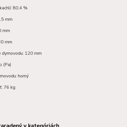
kachlí: 80,4 %
715 mm
40 mm
430 mm
ie dymovodu: 120 mm
p (Pa)
movodu: horný
: 76 kg
zaradený v kategóriách