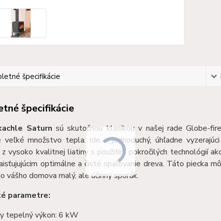
etné špecifikácie
tné špecifikácie
kachle Saturn
sú skutočnou klasikou v našej rade Globe-fir
e veľké množstvo tepla. Ide o jednoduchý, úhľadne vyzerajúci 
z vysoko kvalitnej liatiny s použitím pokročilých technológií 
aisťujujúcim optimálne a čisté spaľovanie dreva. Táto piecka 
do vášho domova malý, ale účinný sporák.
ké parametre:
y tepelný výkon: 6 kW