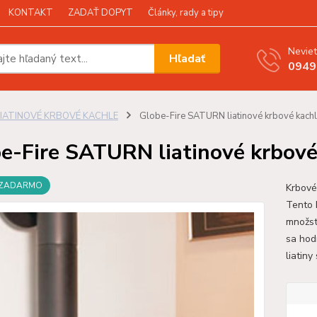
KONTAKT
ZADAŤ DOPYT
Články, rady a tipy
Neviet
Hľadať
0949
LIATINOVÉ KRBOVÉ KACHLE
Globe-Fire SATURN liatinové krbové kach
e-Fire SATURN liatinové krbové
 ZADARMO
Krbové
Tento 
množst
sa hodí
liatiny