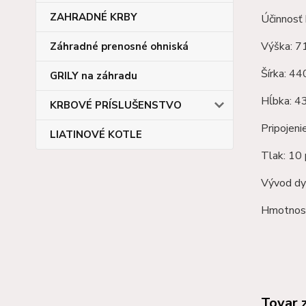
ZAHRADNÉ KRBY
Účinnosť 
Výška: 
Záhradné prenosné ohniská
Šírka: 4
GRILY na záhradu
Hĺbka: 
KRBOVÉ PRÍSLUŠENSTVO
Pripojen
LIATINOVÉ KOTLE
Tlak: 10 
Vývod dy
Hmotnosť
Tovar 