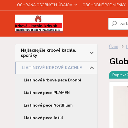
OCHRANA OSOBNÝCH ÚDAJOV
OBCHODNÉ PODMIENKY
Úvod
Najlacnějšie krbové kachle,
sporáky
Glob
LIATINOVÉ KRBOVÉ KACHLE
Doprava
Liatinové krbové pece Bronpi
Liatinové pece PLAMEN
Liatinové pece NordFlam
Liatinové pece Jotul