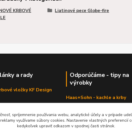
INOVÉ KRBOVÉ
Liatinové pece Globe-fire
LE
články a rady
Odporúčáme - tipy na
výrobky
krbové vložky KF Design
Haas+Sohn - kachle a krby
čnosť, spríjemnenie používania webu, analytické účely a v prípade udel
a reklamy využívame súbory cookies. Nastavenie vlastných preferencií 
kedykoľvek upraviť odkazom v spodnej časti stránok.