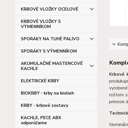
KRBOVÉ VLOŽKY OCEĽOVÉ
KRBOVÉ VLOŽKY S
VÝMENNÍKOM
SPORÁKY NA TUHÉ PALIVO
Kompl
SPORÁKY S VÝMENNÍKOM
Komple
AKUMULAČNÉ MASTENCOVÉ
KACHLE
Krbové 
ELEKTRICKÉ KRBY
produkuj
vyrobené 
BIOKRBY - krby na biolieh
roštom z
prinesie 
KRBY - krbové zostavy
Technic
KACHLE, PECE ABX
odporúčame
Nomináln