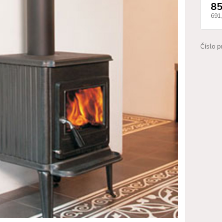
85
691
Číslo p