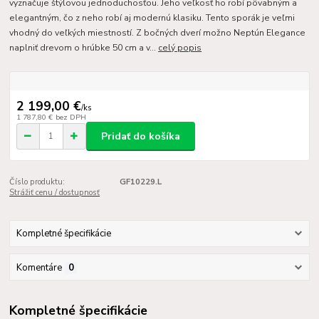
vyznačuje štýlovou jednoduchosťou. Jeho veľkosť ho robí pôvabným a
elegantným, čo z neho robí aj modernú klasiku. Tento sporák je veľmi
vhodný do veľkých miestností. Z bočných dverí možno Neptún Elegance
naplniť drevom o hrúbke 50 cm a v...
celý popis
2 199,00 €
/
ks
1 787,80 €
bez DPH
Pridať do košíka
Číslo produktu:
GF10229.L
Strážiť cenu / dostupnosť
Kompletné špecifikácie
Komentáre
0
Kompletné špecifikácie