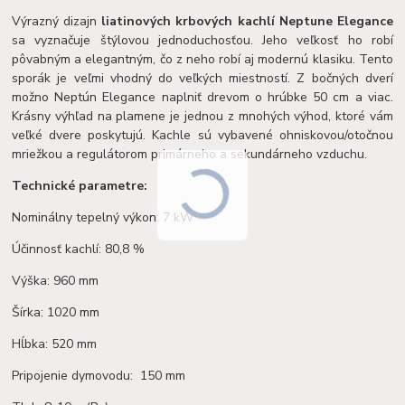
Výrazný dizajn
liatinových krbových kachlí Neptune Elegance
sa vyznačuje štýlovou jednoduchosťou. Jeho veľkosť ho robí
pôvabným a elegantným, čo z neho robí aj modernú klasiku. Tento
sporák je veľmi vhodný do veľkých miestností. Z bočných dverí
možno Neptún Elegance naplniť drevom o hrúbke 50 cm a viac.
Krásny výhľad na plamene je jednou z mnohých výhod, ktoré vám
veľké dvere poskytujú. Kachle sú vybavené ohniskovou/otočnou
mriežkou a regulátorom primárneho a sekundárneho vzduchu.
Technické parametre:
Nominálny tepelný výkon: 7 kW
Účinnosť kachlí: 80,8 %
Výška: 960 mm
Šírka: 1020 mm
Hĺbka: 520 mm
Pripojenie dymovodu: 150 mm