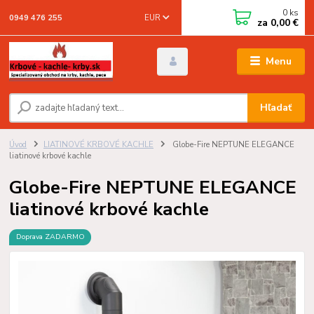
0
ks
EUR
0949 476 255
za
0,00 €
Menu
Hľadať
Úvod
LIATINOVÉ KRBOVÉ KACHLE
Globe-Fire NEPTUNE ELEGANCE
liatinové krbové kachle
Globe-Fire NEPTUNE ELEGANCE
liatinové krbové kachle
Doprava ZADARMO