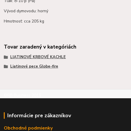
Tlak: 8-10 p (Pa)
Vývod dymovodu: horný
Hmotnosť: cca 205 kg
Tovar zaradený v kategóriách
LIATINOVÉ KRBOVÉ KACHLE
Liatinové pece Globe-fire
©RB Business 2015
Informácie pre zákazníkov
Obchodné podmienky