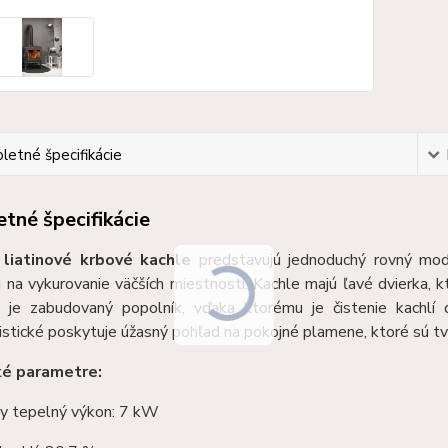
etné špecifikácie
tné špecifikácie
 liatinové krbové kachle
predstavujú jednoduchý rovný mod
 na vykurovanie väčších miestností. Kachle majú ľavé dvierka, 
 je zabudovaný popolník, vďaka ktorému je čistenie kachlí
istické poskytuje úžasný pohľad na pokojné plamene, ktoré sú tv
ké parametre:
y tepelný výkon: 7 kW