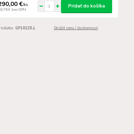
290,00 €
/
ks
Pridať do košíka
48,78 €
bez DPH
roduktu:
GF10225.L
Strážiť cenu / dostupnosť