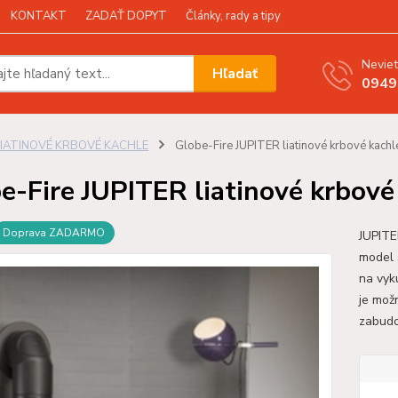
KONTAKT
ZADAŤ DOPYT
Články, rady a tipy
Neviet
Hľadať
0949
LIATINOVÉ KRBOVÉ KACHLE
Globe-Fire JUPITER liatinové krbové kachl
e-Fire JUPITER liatinové krbové
Doprava ZADARMO
JUPITE
model 
na vyk
je mož
zabudo