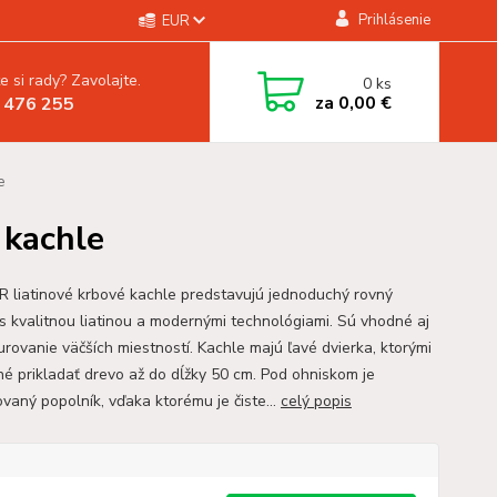
Prihlásenie
EUR
e si rady? Zavolajte.
0
ks
za
0,00 €
 476 255
e
 kachle
R liatinové krbové kachle predstavujú jednoduchý rovný
s kvalitnou liatinou a modernými technológiami. Sú vhodné aj
urovanie väčších miestností. Kachle majú ľavé dvierka, ktorými
né prikladať drevo až do dĺžky 50 cm. Pod ohniskom je
vaný popolník, vďaka ktorému je čiste...
celý popis