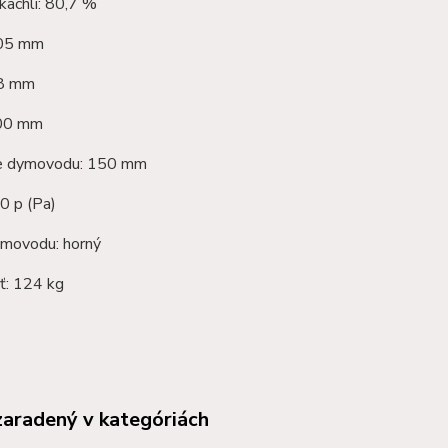
kachlí: 80,7 %
805 mm
38 mm
500 mm
ie dymovodu: 150 mm
0 p (Pa)
movodu: horný
: 124 kg
zaradený v kategóriách