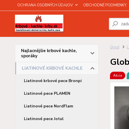
OCHRANA OSOBNÝCH ÚDAJOV
OBCHODNÉ PODMIENKY
Úvod
Najlacnějšie krbové kachle,
sporáky
Glob
LIATINOVÉ KRBOVÉ KACHLE
Akcia
Liatinové krbové pece Bronpi
Liatinové pece PLAMEN
Liatinové pece NordFlam
Liatinové pece Jotul