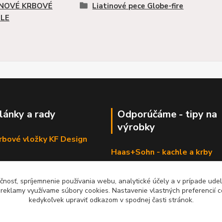
INOVÉ KRBOVÉ
Liatinové pece Globe-fire
LE
články a rady
Odporúčáme - tipy na
výrobky
krbové vložky KF Design
Haas+Sohn - kachle a krby
čnosť, spríjemnenie používania webu, analytické účely a v prípade udel
a reklamy využívame súbory cookies. Nastavenie vlastných preferencií 
kedykoľvek upraviť odkazom v spodnej časti stránok.