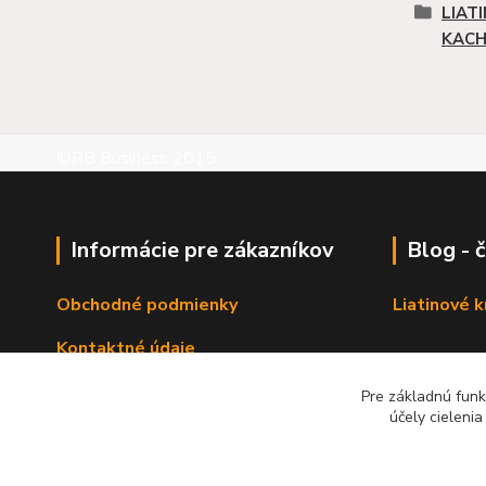
LIAT
KACH
©RB Business 2015
Informácie pre zákazníkov
Blog - 
Obchodné podmienky
Liatinové 
Kontaktné údaje
Pre základnú funk
účely cieleni
Zadať dopy na výrobok