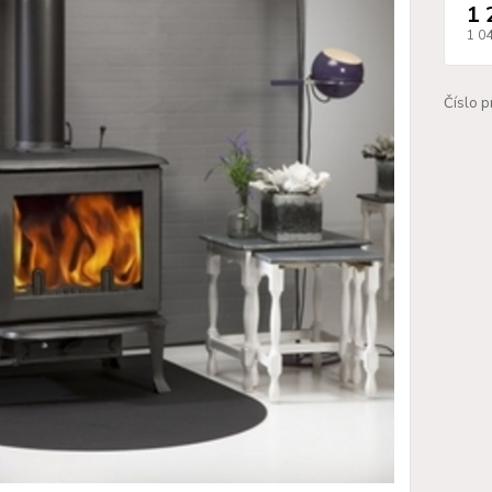
1 
1 0
Číslo p