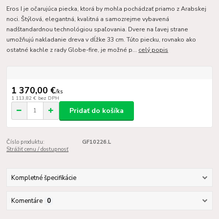
Eros I je očarujúca piecka, ktorá by mohla pochádzať priamo z Arabskej
noci. Štýlová, elegantná, kvalitná a samozrejme vybavená
nadštandardnou technológiou spaľovania. Dvere na ľavej strane
umožňujú nakladanie dreva v dĺžke 33 cm. Túto piecku, rovnako ako
ostatné kachle z rady Globe-fire, je možné p...
celý popis
1 370,00 €
/
ks
1 113,82 €
bez DPH
Pridať do košíka
Číslo produktu:
GF10226.L
Strážiť cenu / dostupnosť
Kompletné špecifikácie
Komentáre
0