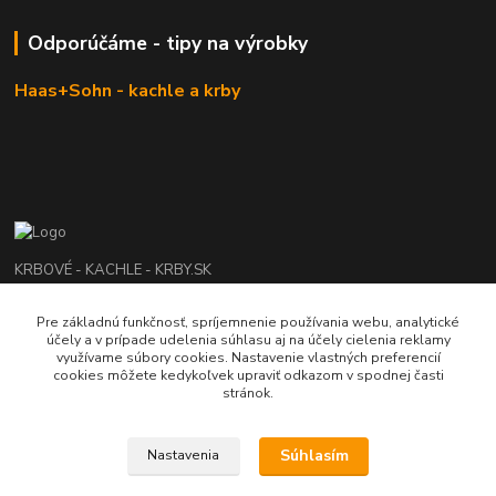
Odporúčáme - tipy na výrobky
Haas+Sohn - kachle a krby
KRBOVÉ - KACHLE - KRBY.SK
0949 476 255
Pre základnú funkčnosť, spríjemnenie používania webu, analytické
účely a v prípade udelenia súhlasu aj na účely cielenia reklamy
08:00 - 17.00
využívame súbory cookies. Nastavenie vlastných preferencií
cookies môžete kedykoľvek upraviť odkazom v spodnej časti
rbobchodsk@gmail.com
stránok.
Súhlasím
Nastavenia