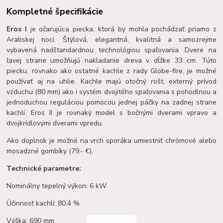
Kompletné špecifikácie
Eros I
je očarujúca piecka, ktorá by mohla pochádzať priamo z
Arabskej noci. Štýlová, elegantná, kvalitná a samozrejme
vybavená nadštandardnou technológiou spaľovania. Dvere na
ľavej strane umožňujú nakladanie dreva v dĺžke 33 cm. Túto
piecku, rovnako ako ostatné kachle z rady Globe-fire, je možné
používať aj na uhlie. Kachle majú otočný rošt, externý prívod
vzduchu (80 mm) ako i systém dvojitého spaľovania s pohodlnou a
jednoduchou reguláciou pomocou jednej páčky na zadnej strane
kachlí. Eros II je rovnaký model s bočnými dverami vpravo a
dvojkrídlovými dverami vpredu.
Ako doplnok je možné na vrch sporáka umiestniť chrómové alebo
mosadzné gombíky (79.- €).
Technické parametre:
Nominálny tepelný výkon: 6 kW
Účinnosť kachlí: 80,4 %
Výška: 690 mm