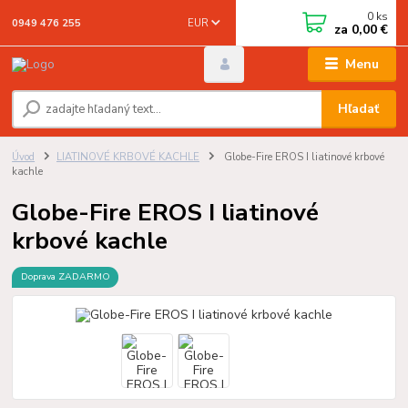
0
ks
EUR
0949 476 255
za
0,00 €
Menu
Hľadať
Úvod
LIATINOVÉ KRBOVÉ KACHLE
Globe-Fire EROS I liatinové krbové
kachle
Globe-Fire EROS I liatinové
krbové kachle
Doprava ZADARMO