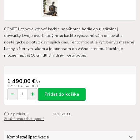
COMET liatinové krbové kachle sa výborne hodia do rustikálnej
obývačky. Dvojo dverí, ktorými sú kachle vybavené vám prinavrátia
nostalgické pocity z dávnejších čias. Tento model je vyrobený z masívnej
liatiny s čiernym lakom a je prínosom do vašho interiéru. Kachle je
možné naplniť 50 cm dlhými drev...
celý popis
1 490,00 €
/
ks
1 211,38 €
bez DPH
Pridať do košíka
Číslo produktu:
GF10213.L
Strážiť cenu / dostupnosť
Kompletné špecifikácie