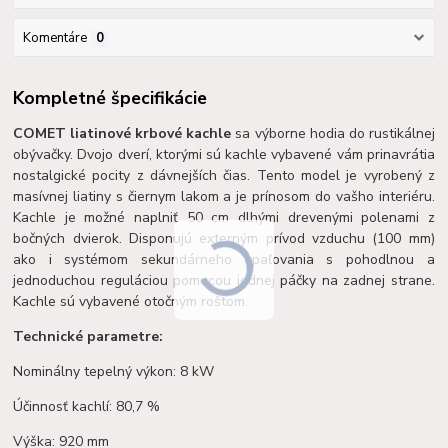
Komentáre
0
Kompletné špecifikácie
COMET liatinové krbové kachle
sa výborne hodia do rustikálnej
obývačky. Dvojo dverí, ktorými sú kachle vybavené vám prinavrátia
nostalgické pocity z dávnejších čias. Tento model je vyrobený z
masívnej liatiny s čiernym lakom a je prínosom do vašho interiéru.
Kachle je možné naplniť 50 cm dlhými drevenými polenami z
bočných dvierok. Disponujú externým prívod vzduchu (100 mm)
ako i systémom sekundárneho spaľovania s pohodlnou a
jednoduchou reguláciou pomocou jednej páčky na zadnej strane.
Kachle sú vybavené otočným roštom.
Technické parametre:
Nominálny tepelný výkon: 8 kW
Účinnosť kachlí: 80,7 %
Výška: 920 mm