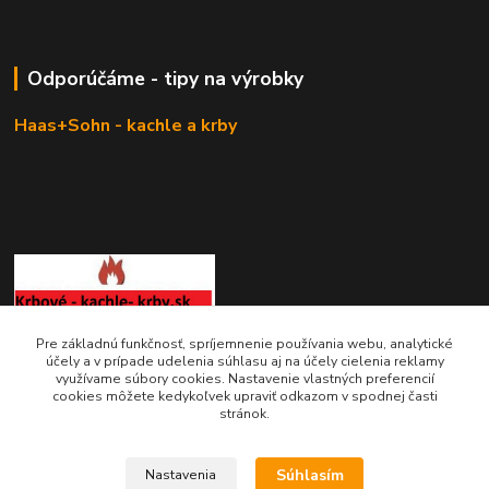
Odporúčáme - tipy na výrobky
Haas+Sohn - kachle a krby
Pre základnú funkčnosť, spríjemnenie používania webu, analytické
KRBOVÉ - KACHLE - KRBY.SK
účely a v prípade udelenia súhlasu aj na účely cielenia reklamy
využívame súbory cookies. Nastavenie vlastných preferencií
cookies môžete kedykoľvek upraviť odkazom v spodnej časti
0949 476 255
stránok.
08:00 - 17.00
rbobchodsk@gmail.com
Súhlasím
Nastavenia