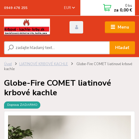
0
ks
EUR
0949 476 255
za
0,00 €
Menu
Hľadať
Úvod
LIATINOVÉ KRBOVÉ KACHLE
Globe-Fire COMET liatinové krbové
kachle
Globe-Fire COMET liatinové
krbové kachle
Doprava ZADARMO