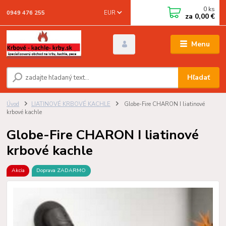
0
ks
EUR
0949 476 255
za
0,00 €
Menu
Hľadať
Úvod
LIATINOVÉ KRBOVÉ KACHLE
Globe-Fire CHARON I liatinové
krbové kachle
Globe-Fire CHARON I liatinové
krbové kachle
Akcia
Doprava ZADARMO