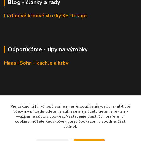
Blog - články a rady
Liatinové krbové vložky KF Design
Odporúčáme - tipy na výrobky
Haas+Sohn - kachle a krby
Pre základnú funkčnosť, spríjemnenie používania webu, analytické
účely a v prípade udelenia súhlasu aj na účely cielenia reklamy
využívame súbory cookies. Nastavenie vlastných preferencií
cookies môžete kedykoľvek upraviť odkazom v spodnej časti
stránok.
KRBOVÉ - KACHLE - KRBY.SK