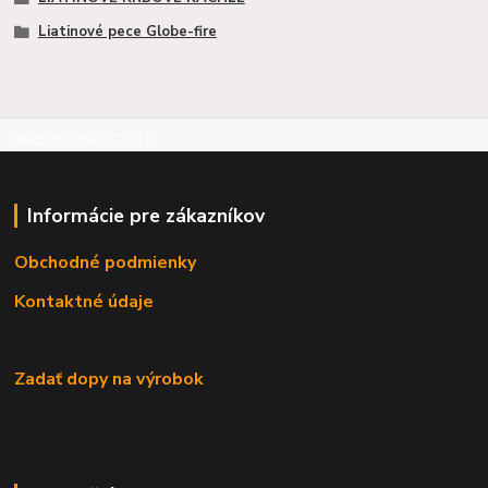
Liatinové pece Globe-fire
©RB Business 2015
Informácie pre zákazníkov
Obchodné podmienky
Kontaktné údaje
Zadať dopy na výrobok