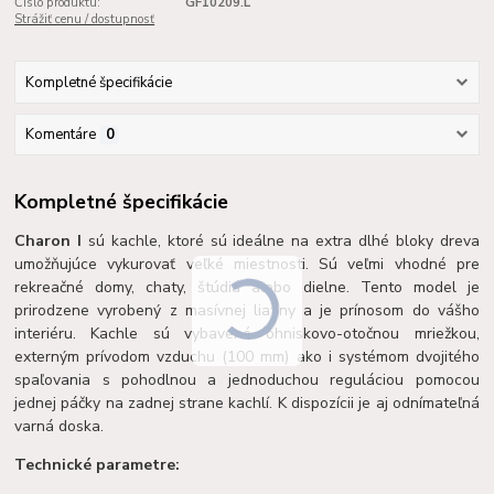
Číslo produktu:
GF10209.L
Strážiť cenu / dostupnosť
Kompletné špecifikácie
Komentáre
0
Kompletné špecifikácie
Charon I
sú kachle, ktoré sú ideálne na extra dlhé bloky dreva
umožňujúce vykurovať veľké miestnosti. Sú veľmi vhodné pre
rekreačné domy, chaty, štúdiá alebo dielne. Tento model je
prirodzene vyrobený z masívnej liatiny a je prínosom do vášho
interiéru. Kachle sú vybavené ohniskovo-otočnou mriežkou,
externým prívodom vzduchu (100 mm) ako i systémom dvojitého
spaľovania s pohodlnou a jednoduchou reguláciou pomocou
jednej páčky na zadnej strane kachlí. K dispozícii je aj odnímateľná
varná doska.
Technické parametre: