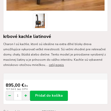
krbové kachle liatinové
Charon I sú kachle, ktoré sú ideálne na extra dlhé bloky dreva
umožňujúce vykurovať veľké miestnosti. Sú veľmi vhodné pre rekreačné
domy, chaty, štúdiá alebo dielne. Tento model je prirodzene vyrobený z
masívnej liatiny a je prínosom do vášho interiéru. Kachle sú vybavené
ohniskovo-otočnou mriežkou,...
celý popis
895,00 €
/
ks
727,64 €
bez DPH
Pridať do košíka