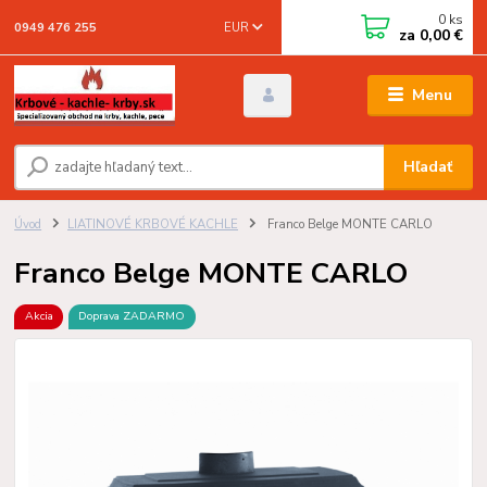
0
ks
EUR
0949 476 255
za
0,00 €
Menu
Hľadať
Úvod
LIATINOVÉ KRBOVÉ KACHLE
Franco Belge MONTE CARLO
Franco Belge MONTE CARLO
Akcia
Doprava ZADARMO