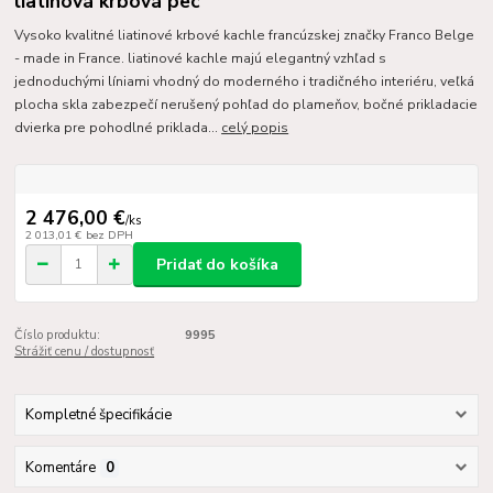
liatinová krbová pec
Vysoko kvalitné liatinové krbové kachle francúzskej značky Franco Belge
- made in France. liatinové kachle majú elegantný vzhľad s
jednoduchými líniami vhodný do moderného i tradičného interiéru, veľká
plocha skla zabezpečí nerušený pohľad do plameňov, bočné prikladacie
dvierka pre pohodlné priklada...
celý popis
2 476,00 €
/
ks
2 013,01 €
bez DPH
Pridať do košíka
Číslo produktu:
9995
Strážiť cenu / dostupnosť
Kompletné špecifikácie
Komentáre
0