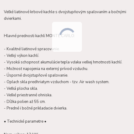
Veľké liatinové krbové kachle s dvojstupňovým spaľovaním a bočnými
dvierkami.
Hlavné prednosti kachlí MONTE CARLO:
- Kvalitné liatinové spracovanie.
- Veľký výkon kachlí.
- Vysoká schopnosť akumulácie tepla vďaka veľkej hmotnosti kachlí.
- Možnosť napojenia na externý prívod vzduchu.
- Úsporné dvojstupňové spaľovanie.
- Oplach skla predhriatym vzduchom - tzv. Air wash system.
- Veľká plocha skla.
- Veľké priestranné ohniska.
- Dĺžka polien až 55 cm.
- Predné i bočné prikladacie dvierka.
• Technické parametre •