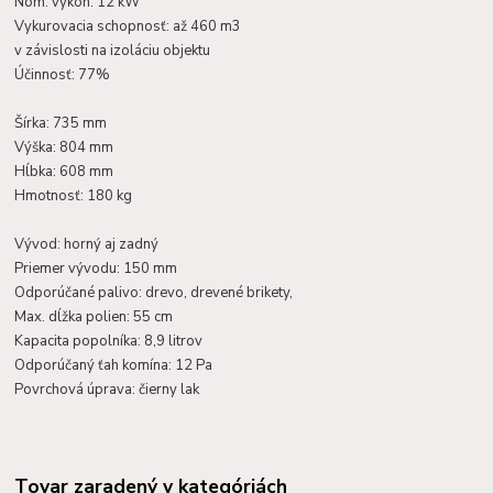
Nom.
výkon: 12 kW
Vykurovacia schopnosť: až 460 m3
v závislosti na izoláciu objektu
Účinnosť: 77%
Šírka: 735 mm
Výška: 804 mm
Hĺbka: 608 mm
Hmotnosť: 180 kg
Vývod: horný aj zadný
Priemer vývodu: 150 mm
Odporúčané palivo: drevo, drevené brikety,
Max.
dĺžka polien: 55 cm
Kapacita popolníka: 8,9 litrov
Odporúčaný ťah komína: 12 Pa
Povrchová úprava: čierny lak
Tovar zaradený v kategóriách