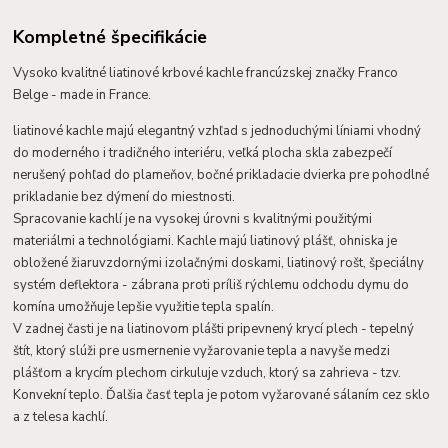
Kompletné špecifikácie
Vysoko kvalitné liatinové krbové kachle francúzskej značky Franco
Belge - made in France.
liatinové kachle majú elegantný vzhľad s jednoduchými líniami vhodný
do moderného i tradičného interiéru, veľká plocha skla zabezpečí
nerušený pohľad do plameňov, bočné prikladacie dvierka pre pohodlné
prikladanie bez dýmení do miestnosti.
Spracovanie kachlí je na vysokej úrovni s kvalitnými použitými
materiálmi a technológiami. Kachle majú liatinový plášť, ohniska je
obložené žiaruvzdornými izolačnými doskami, liatinový rošt, špeciálny
systém deflektora - zábrana proti príliš rýchlemu odchodu dymu do
komína umožňuje lepšie využitie tepla spalín.
V zadnej časti je na liatinovom plášti pripevnený krycí plech - tepelný
štít, ktorý slúži pre usmernenie vyžarovanie tepla a navyše medzi
plášťom a krycím plechom cirkuluje vzduch, ktorý sa zahrieva - tzv.
Konvekní teplo. Ďalšia časť tepla je potom vyžarované sálaním cez sklo
a z telesa kachlí.