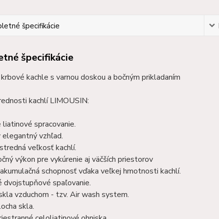
etné špecifikácie
tné špecifikácie
 krbové kachle s varnou doskou a bočným prikladaním
rednosti kachlí LIMOUSIN:
é liatinové spracovanie.
ý elegantný vzhľad.
 stredná veľkosť kachlí.
čný výkon pre vykúrenie aj väčších priestorov
akumulačná schopnosť vďaka veľkej hmotnosti kachlí.
é dvojstupňové spaľovanie.
skla vzduchom - tzv. Air wash system.
locha skla.
riestranné celoliatinové ohniska.