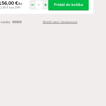
156,00 €
/
ks
Pridať do košíka
52,85 €
bez DPH
roduktu:
99969
Strážiť cenu / dostupnosť