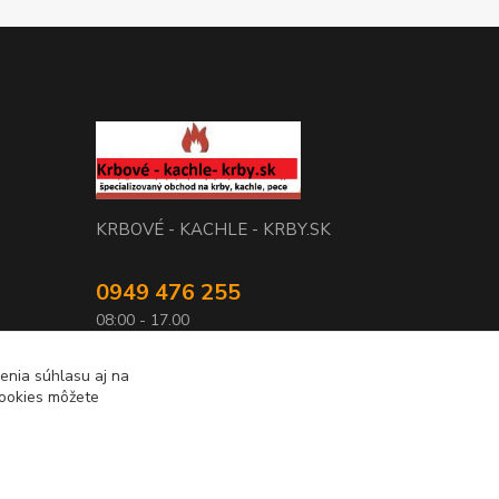
KRBOVÉ - KACHLE - KRBY.SK
0949 476 255
08:00 - 17.00
rbobchodsk@gmail.com
enia súhlasu aj na
cookies môžete