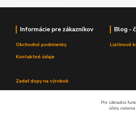
©RB Business 2015
Informácie pre zákazníkov
Blog - 
Obchodné podmienky
Liatinové 
Kontaktné údaje
Zadať dopy na výrobok
Pre základnú funk
účely cieleni