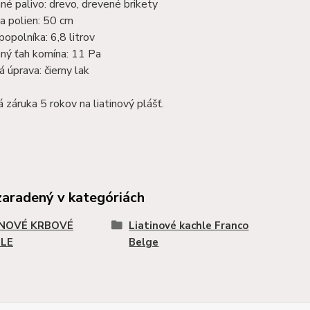
é palivo: drevo, drevené brikety
a polien: 50 cm
popolníka: 6,8 litrov
ný ťah komína: 11 Pa
 úprava: čierny lak
 záruka 5 rokov na liatinový plášť.
zaradený v kategóriách
INOVÉ KRBOVÉ
Liatinové kachle Franco
LE
Belge