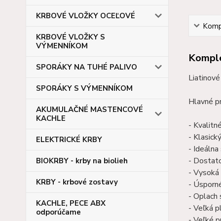
KRBOVÉ VLOŽKY OCEĽOVÉ
Kompl
KRBOVÉ VLOŽKY S
VÝMENNÍKOM
Komple
SPORÁKY NA TUHÉ PALIVO
Liatinové
SPORÁKY S VÝMENNÍKOM
Hlavné p
AKUMULAČNÉ MASTENCOVÉ
KACHLE
- Kvalitn
- Klasick
ELEKTRICKÉ KRBY
- Ideálna
- Dostato
BIOKRBY - krby na biolieh
- Vysoká 
KRBY - krbové zostavy
- Úsporn
- Oplach 
KACHLE, PECE ABX
- Veľká p
odporúčame
- Veľké p