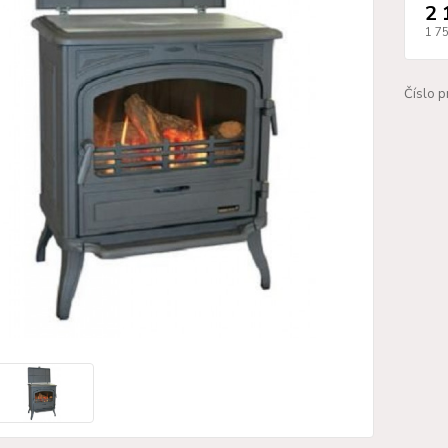
2 
1 7
Číslo p