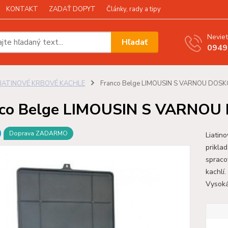
KONTAKT
ZADAŤ DOPYT
Články, rady a tipy
Neviet
Hľadať
0949
LIATINOVÉ KRBOVÉ KACHLE
Franco Belge LIMOUSIN S VARNOU DOS
nco Belge LIMOUSIN S VARNO
Doprava ZADARMO
Liatin
prikla
spraco
kachlí.
Vysoká