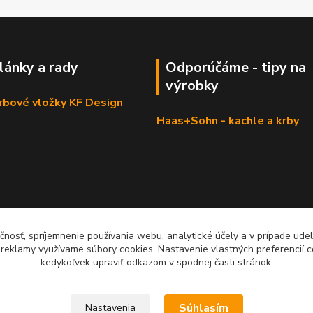
články a rady
Odporúčáme - tipy na
výrobky
krbové vložky KF Design
Haas+Sohn - kachle a krby
čnosť, spríjemnenie používania webu, analytické účely a v prípade udel
a reklamy využívame súbory cookies. Nastavenie vlastných preferencií 
kedykoľvek upraviť odkazom v spodnej časti stránok.
Súhlasím
Nastavenia