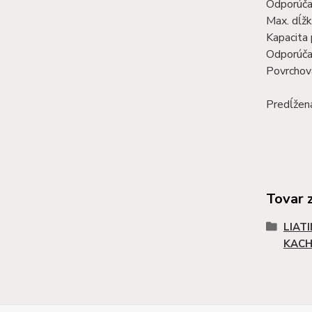
Odporúčan
Max.
dĺžk
Kapacita 
Odporúča
Povrchová
Predĺžená
Tovar 
LIAT
KACH