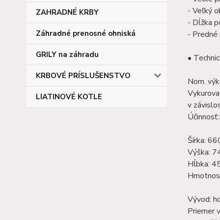
- Veľký o
ZAHRADNÉ KRBY
- Dĺžka p
Záhradné prenosné ohniská
- Predné 
GRILY na záhradu
• Techni
KRBOVÉ PRÍSLUŠENSTVO
Nom.
výk
Vykurova
LIATINOVÉ KOTLE
v závislos
Účinnosť
Šírka: 6
Výška: 
Hĺbka: 
Hmotnosť
Vývod: ho
Priemer 