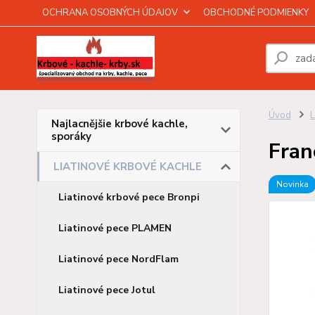
OCHRANA OSOBNÝCH ÚDAJOV
OBCHODNÉ PODMIENKY
Úvod
Najlacnějšie krbové kachle,
sporáky
Fra
LIATINOVÉ KRBOVÉ KACHLE
Novinka
Liatinové krbové pece Bronpi
Liatinové pece PLAMEN
Liatinové pece NordFlam
Liatinové pece Jotul