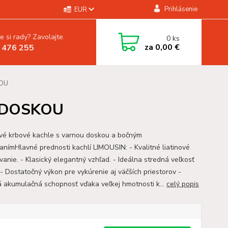
Prihlásenie
EUR
e si rady? Zavolajte.
0
ks
za
0,00 €
 476 255
KOU
U DOSKOU
ové krbové kachle s varnou doskou a bočným
danímHlavné prednosti kachlí LIMOUSIN: - Kvalitné liatinové
vanie. - Klasický elegantný vzhľad. - Ideálna stredná veľkosť
 - Dostatočný výkon pre vykúrenie aj väčších priestorov -
 akumulačná schopnosť vďaka veľkej hmotnosti k...
celý popis