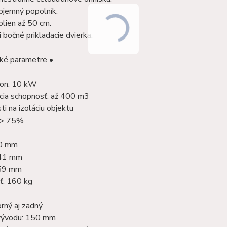
bjemný popolník.
olien až 50 cm.
i bočné prikladacie dvierka.
cké parametre •
on: 10 kW
cia schopnosť: až 400 m3
ti na izoláciu objektu
:> 75%
60 mm
741 mm
459 mm
: 160 kg
rný aj zadný
vývodu: 150 mm