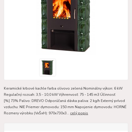
Keramické krbové kachle farba olivovo zelená Nominálny výkon: 6 kW
Regulačný rozsah: 3,5 - 10,0 kW Výhrenvosť: 75 - 145 m3 Účinnosť
[%] 73% Palivo: DREVO Odporúčaná dávka paliva: 2 kg/h Externý prívod
vzduchu: NIE Priemer dymovodu: 150 mm Napojenie dymovodu: HORNÉ
Rozmery výrobku (VxŠxH): 970x730x3...
celý popis