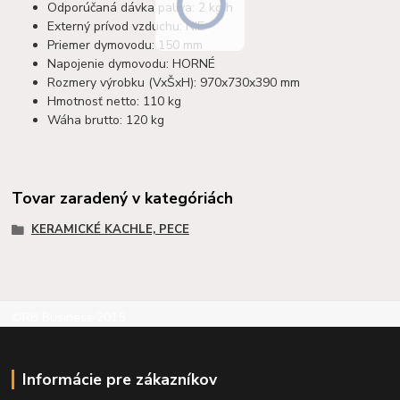
Odporúčaná dávka paliva: 2 kg/h
Externý prívod vzduchu: NIE
Priemer dymovodu: 150 mm
Napojenie dymovodu: HORNÉ
Rozmery výrobku (VxŠxH): 970x730x390 mm
Hmotnosť netto: 110 kg
Wáha brutto: 120 kg
Tovar zaradený v kategóriách
KERAMICKÉ KACHLE, PECE
©RB Business 2015
Informácie pre zákazníkov