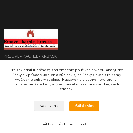
KRBOVÉ - KACHLE - KRBY.SK
Pre základnú funkčnosť, spríjemnenie používania webu, analytické
0949 476 255
účely a v prípade udelenia súhlasu aj na účely cielenia reklamy
08:00 - 17.00
využívame súbory cookies. Nastavenie vlastných preferencií
cookies môžete kedykoľvek upraviť odkazom v spodnej časti
rbobchodsk@gmail.com
stránok.
Súhlasím
Nastavenia
2022 RB Business Slovakia, s. r. o.
Súhlas môžete odmietnuť
tu
.