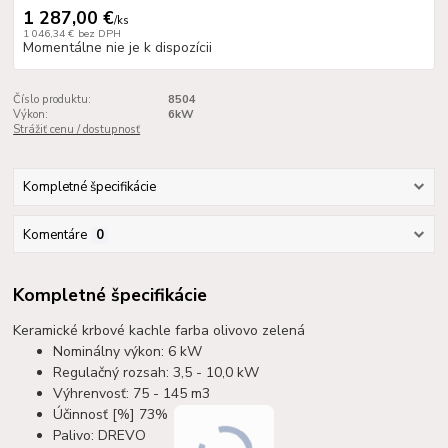
1 287,00 €
/
ks
1 046,34 €
bez DPH
Momentálne nie je k dispozícii
Číslo produktu:
8504
Výkon:
6kW
Strážiť cenu / dostupnosť
Kompletné špecifikácie
Komentáre
0
Kompletné špecifikácie
Keramické krbové kachle farba olivovo zelená
Nominálny výkon: 6 kW
Regulačný rozsah: 3,5 - 10,0 kW
Výhrenvosť: 75 - 145 m3
Účinnosť [%] 73%
Palivo: DREVO