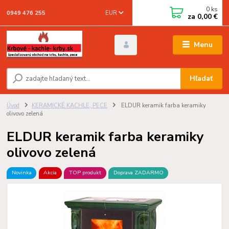
0
ks
EUR
0949 476 255
za
0,00 €
Menu
Hľadať
Úvod
KERAMICKÉ KACHLE, PECE
ELDUR keramik farba keramiky
olivovo zelená
ELDUR keramik farba keramiky
olivovo zelená
Novinka
Akcia
TOP produkt
Doprava ZADARMO