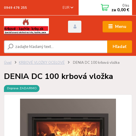
0
ks
EUR
0949 476 255
za
0,00 €
Menu
Hľadať
Úvod
KRBOVÉ VLOŽKY OCEĽOVÉ
DENIA DC 100 krbová vložka
DENIA DC 100 krbová vložka
Doprava ZADARMO