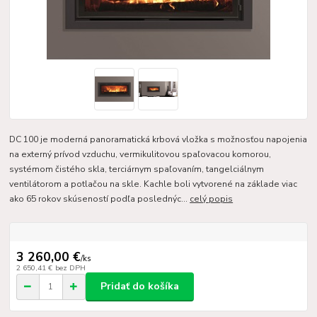
DC 100 je moderná panoramatická krbová vložka s možnosťou napojenia
na externý prívod vzduchu, vermikulitovou spaľovacou komorou,
systémom čistého skla, terciárnym spaľovaním, tangelciálnym
ventilátorom a potlačou na skle. Kachle boli vytvorené na základe viac
ako 65 rokov skúseností podľa poslednýc...
celý popis
3 260,00 €
/
ks
2 650,41 €
bez DPH
Pridať do košíka