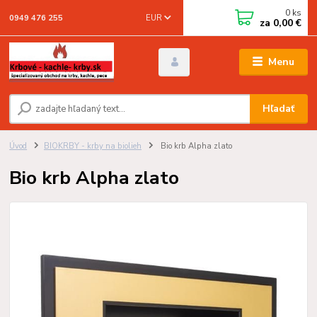
0
ks
EUR
0949 476 255
za
0,00 €
Menu
Hľadať
Úvod
BIOKRBY - krby na biolieh
Bio krb Alpha zlato
Bio krb Alpha zlato