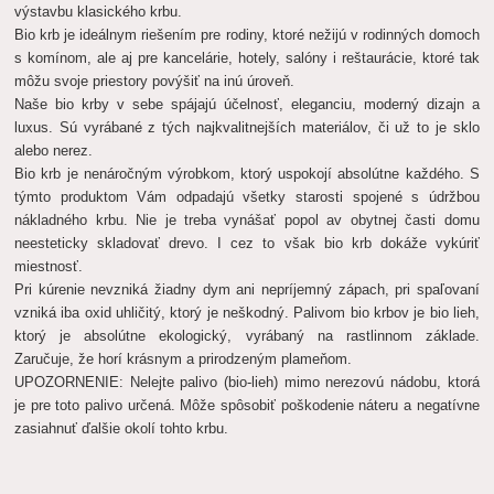
výstavbu klasického krbu.
Bio krb je ideálnym riešením pre rodiny, ktoré nežijú v rodinných domoch
s komínom, ale aj pre kancelárie, hotely, salóny i reštaurácie, ktoré tak
môžu svoje priestory povýšiť na inú úroveň.
Naše bio krby v sebe spájajú účelnosť, eleganciu, moderný dizajn a
luxus. Sú vyrábané z tých najkvalitnejších materiálov, či už to je sklo
alebo nerez.
Bio krb je nenáročným výrobkom, ktorý uspokojí absolútne každého. S
týmto produktom Vám odpadajú všetky starosti spojené s údržbou
nákladného krbu. Nie je treba vynášať popol av obytnej časti domu
neesteticky skladovať drevo. I cez to však bio krb dokáže vykúriť
miestnosť.
Pri kúrenie nevzniká žiadny dym ani nepríjemný zápach, pri spaľovaní
vzniká iba oxid uhličitý, ktorý je neškodný. Palivom bio krbov je bio lieh,
ktorý je absolútne ekologický, vyrábaný na rastlinnom základe.
Zaručuje, že horí krásnym a prirodzeným plameňom.
UPOZORNENIE: Nelejte palivo (bio-lieh) mimo nerezovú nádobu, ktorá
je pre toto palivo určená. Môže spôsobiť poškodenie náteru a negatívne
zasiahnuť ďalšie okolí tohto krbu.