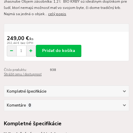
zhasnutie Objem zásobníka: 1,2 l BIO KRBY sú ideálnym doplnkom pre
ľudí, ktorí nemajú možnosť mať vo svojom byte, či dome tradičný krb.
Najmä sa jedná o objek...
celý popis
249,00 €
/
ks
202,44 €
bez DPH
Pridať do košíka
Číslo produktu:
938
Strážiť cenu / dostupnosť
Kompletné špecifikácie
Komentáre
0
Kompletné špecifikácie