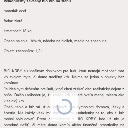
Velkoplošný závesný bio krb na stenu
materiál: oceľ
farba: zlatá
Hmotnosť: 18 kg
Obsah balenia: biokrb, nádoba na biolieh, madlo na zhasnutie
Objem zásobníka: 1,2 l
BIO KRBY sú ideálnym doplnkom pre ľudí, ktorí nemajú možnosť mať
vo svojom byte, či dome tradičný krb. Najmä sa jedná o objekty bez
komínov.
Je ideálnym riešením pre ľudí, ktorí chcú získať viac realistický dojem z
ohňa. Ďalšou výhodou je, že takýto krb zaberá oveľa menej miesta ako
klasický krb.
Oheň, teplo a krb sú už od dávnych dôb symbolom domova, lásky a
šťastia. Nie každý však má dnes ideálne podmienky na to, aby si krb
mohol vybudovať. Preto prichádzame s BIO KRBY, kde už nie je
potrebné riešiť, či máte doma komín alebo finančné prostriedky na