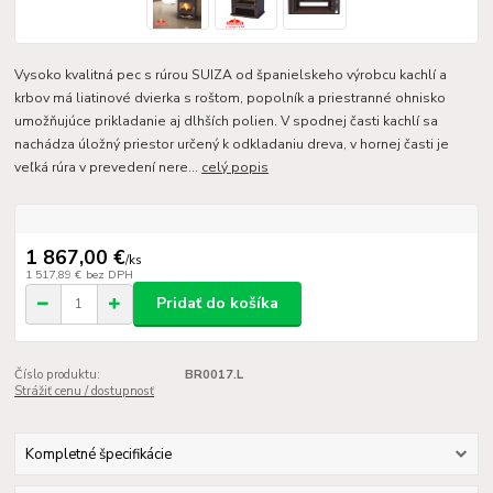
Vysoko kvalitná pec s rúrou SUIZA od španielskeho výrobcu kachlí a
krbov má liatinové dvierka s roštom, popolník a priestranné ohnisko
umožňujúce prikladanie aj dlhších polien. V spodnej časti kachlí sa
nachádza úložný priestor určený k odkladaniu dreva, v hornej časti je
veľká rúra v prevedení nere...
celý popis
1 867,00 €
/
ks
1 517,89 €
bez DPH
Pridať do košíka
Číslo produktu:
BR0017.L
Strážiť cenu / dostupnosť
Kompletné špecifikácie