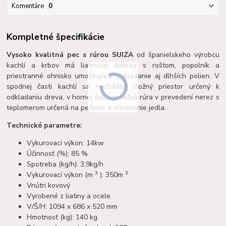
Komentáre
0
Kompletné špecifikácie
Vysoko kvalitná pec s rúrou SUIZA
od španielskeho výrobcu
kachlí a krbov má liatinové dvierka s roštom, popolník a
priestranné ohnisko umožňujúce prikladanie aj dlhších polien. V
spodnej časti kachlí sa nachádza úložný priestor určený k
odkladaniu dreva, v hornej časti je veľká rúra v prevedení nerez s
teplomerom určená na pečenie a ohrievanie jedla.
Technické parametre:
Vykurovací výkon: 14kw
Účinnosť (%): 85 %
Spotreba (kg/h): 3,9kg/h
3
3
Vykurovací výkon (m
): 350m
Vnútri kovový
Vyrobené z liatiny a ocele
V/Š/H: 1094 x 686 x 520 mm
Hmotnosť (kg): 140 kg