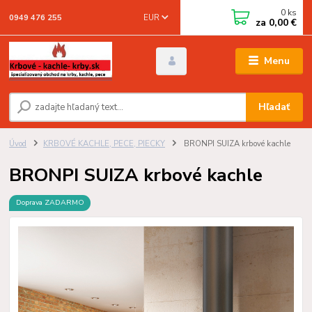
0
ks
EUR
0949 476 255
za
0,00 €
Menu
Hľadať
Úvod
KRBOVÉ KACHLE, PECE, PIECKY
BRONPI SUIZA krbové kachle
BRONPI SUIZA krbové kachle
Doprava ZADARMO