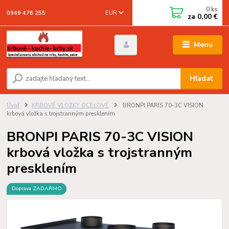
0
ks
EUR
0949 476 255
za
0,00 €
Menu
Hľadať
Úvod
KRBOVÉ VLOŽKY OCEĽOVÉ
BRONPI PARIS 70-3C VISION
krbová vložka s trojstranným presklením
BRONPI PARIS 70-3C VISION
krbová vložka s trojstranným
presklením
Doprava ZADARMO