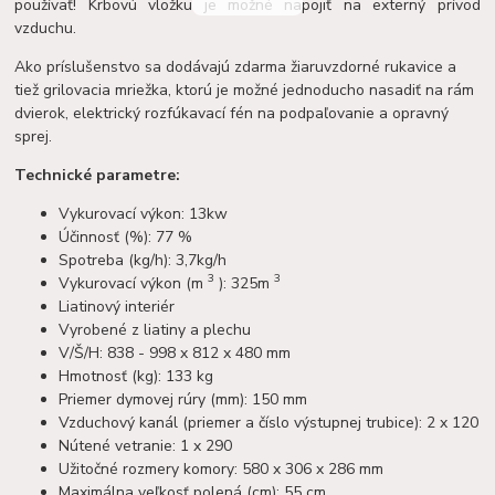
používať! Krbovú vložku je možné napojiť na externý prívod
vzduchu.
Ako príslušenstvo sa dodávajú zdarma žiaruvzdorné rukavice a
tiež grilovacia mriežka, ktorú je možné jednoducho nasadiť na rám
dvierok, elektrický rozfúkavací fén na podpaľovanie a opravný
sprej.
Technické parametre:
Vykurovací výkon: 13kw
Účinnosť (%): 77 %
Spotreba (kg/h): 3,7kg/h
3
3
Vykurovací výkon (m
): 325m
Liatinový interiér
Vyrobené z liatiny a plechu
V/Š/H: 838 - 998 x 812 x 480 mm
Hmotnosť (kg): 133 kg
Priemer dymovej rúry (mm): 150 mm
Vzduchový kanál (priemer a číslo výstupnej trubice): 2 x 120
Nútené vetranie: 1 x 290
Užitočné rozmery komory: 580 x 306 x 286 mm
Maximálna veľkosť polená (cm): 55 cm