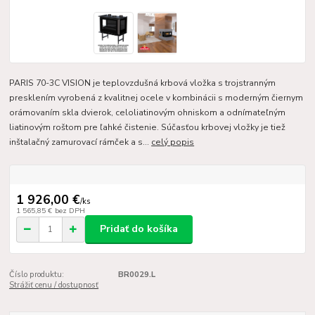
PARIS 70-3C VISION je teplovzdušná krbová vložka s trojstranným
presklením vyrobená z kvalitnej ocele v kombinácii s moderným čiernym
orámovaním skla dvierok, celoliatinovým ohniskom a odnímateľným
liatinovým roštom pre ľahké čistenie. Súčasťou krbovej vložky je tiež
inštalačný zamurovací rámček a s...
celý popis
1 926,00 €
/
ks
1 565,85 €
bez DPH
Pridať do košíka
Číslo produktu:
BR0029.L
Strážiť cenu / dostupnosť