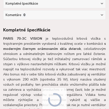
Kompletné špecifikácie
Komentáre
0
Kompletné špecifikácie
PARIS 70-3C VISION
je teplovzdušná krbová vložka s
trojstranným presklením vyrobená z kvalitnej ocele v kombinácii
s
moderným čiernym orámovaním skla dvierok
, celoliatinovým
ohniskom a odnímateľným liatinovým roštom pre ľahké čistenie.
Súčasťou krbovej vložky je tiež inštalačný zamurovací rámček a
stojan s výškovo nastaviteľnými nôžkami. Krbovú vložku je možné
napojiť na teplovzdušné rozvody a vykurovať tak viac miestností.
Ako bonus má v sebe táto krbová vložka zabudovaný aj ventilátor
s výkonom 290 m3/h (spotreba 35 W), ktorý nasáva studený
vzduch od podlahy, ten prechádza okolo vnútorného plášťa kde
sa zahrieva a vychádza prieduchmi v hornej časti, kde je možné
regulovať výstup vzduchu pomocou regulátora. Vďaka tomu
môžete rýchlejšie a rovnomernejšie vykúriť aj väčšie a
vzdialenejšie priestory. Pokiaľ nechcete, tak nie je nutné ventilátor