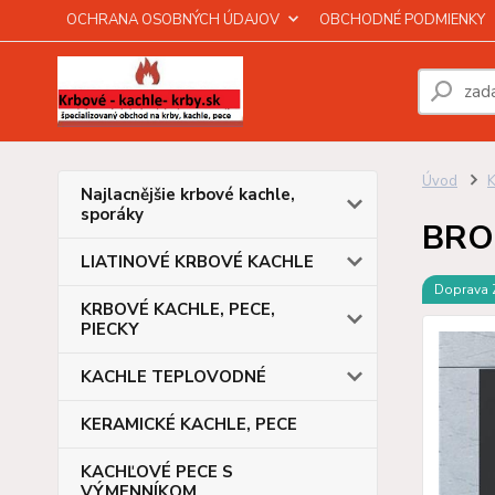
OCHRANA OSOBNÝCH ÚDAJOV
OBCHODNÉ PODMIENKY
Úvod
Najlacnějšie krbové kachle,
sporáky
BRON
LIATINOVÉ KRBOVÉ KACHLE
Doprava
KRBOVÉ KACHLE, PECE,
PIECKY
KACHLE TEPLOVODNÉ
KERAMICKÉ KACHLE, PECE
KACHĽOVÉ PECE S
VÝMENNÍKOM