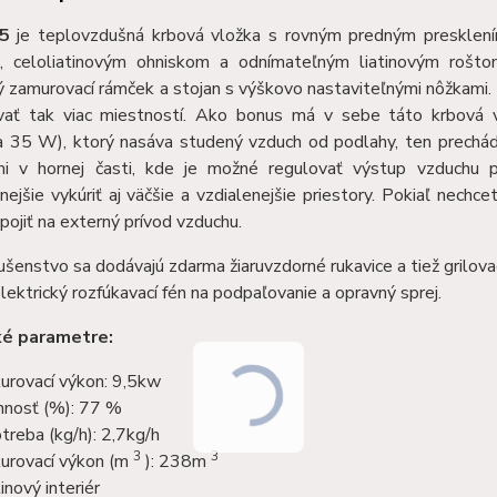
5
je teplovzdušná krbová vložka s rovným predným presklením 
i, celoliatinovým ohniskom a odnímateľným liatinovým roštom
ý zamurovací rámček a stojan s výškovo nastaviteľnými nôžkami.
vať tak viac miestností. Ako bonus má v sebe táto krbová
a 35 W), ktorý nasáva studený vzduch od podlahy, ten prechád
mi v hornej časti, kde je možné regulovať výstup vzduchu
ejšie vykúriť aj väčšie a vzdialenejšie priestory. Pokiaľ nechce
ojiť na externý prívod vzduchu.
ušenstvo sa dodávajú zdarma žiaruvzdorné rukavice a tiež grilova
elektrický rozfúkavací fén na podpaľovanie a opravný sprej.
ké parametre:
urovací výkon: 9,5kw
nnosť (%): 77 %
treba (kg/h): 2,7kg/h
3
3
urovací výkon (m
): 238m
inový interiér