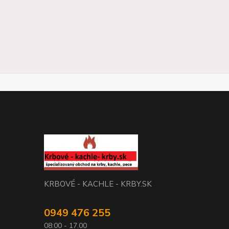
KRBOVÉ - KACHLE - KRBY.SK
0949 476 255
08:00 - 17.00