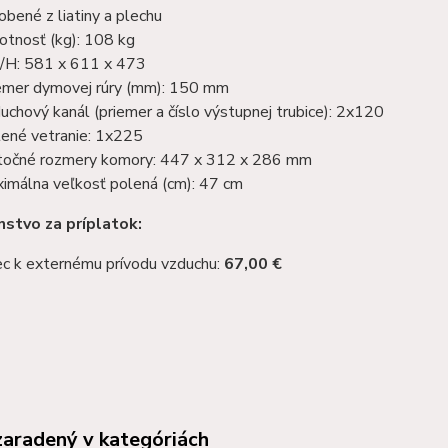
obené z liatiny a plechu
tnosť (kg): 108 kg
/H: 581 x 611 x 473
emer dymovej rúry (mm): 150 mm
uchový kanál (priemer a číslo výstupnej trubice): 2x120
ené vetranie: 1x225
točné rozmery komory: 447 x 312 x 286 mm
imálna veľkosť polená (cm): 47 cm
nstvo za príplatok:
c k externému prívodu vzduchu:
67,00 €
zaradený v kategóriách