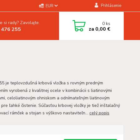
Prihlásenie
EUR
e si rady? Zavolajte.
0
ks
za
0,00 €
 476 255
55 je teplovzdušná krbová vložka s rovným predným
ním vyrobená z kvalitnej ocele v kombinácii s liatinovými
ami, celoliatinovým ohniskom a odnímateľným liatinovým
pre ľahké čistenie. Súčasťou krbovej vložky je tiež inštalačný
vací rámček a stojan s výškovo nastaviteľn...
celý popis