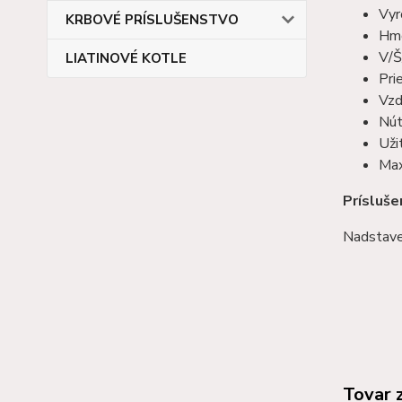
Vyr
KRBOVÉ PRÍSLUŠENSTVO
Hmo
V/Š
LIATINOVÉ KOTLE
Pri
Vzd
Nút
Uži
Max
Prísluše
Nadstave
Tovar 