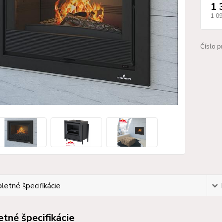
1 
1 0
Číslo p
etné špecifikácie
tné špecifikácie