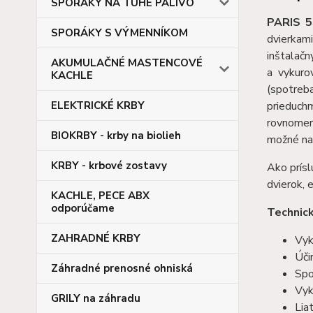
SPORÁKY NA TUHÉ PALIVO
PARIS 5
SPORÁKY S VÝMENNÍKOM
dvierkam
inštalačn
AKUMULAČNÉ MASTENCOVÉ
a vykuro
KACHLE
(spotreb
ELEKTRICKÉ KRBY
prieduch
rovnomern
BIOKRBY - krby na biolieh
možné nap
KRBY - krbové zostavy
Ako prísl
dvierok, 
KACHLE, PECE ABX
odporúčame
Technic
ZAHRADNÉ KRBY
Vyk
Úči
Záhradné prenosné ohniská
Spo
Vyk
GRILY na záhradu
Liat