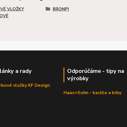
VÉ VLOŽKY
BRONPI
OVÉ
články a rady
Odporúčáme - tipy na
výrobky
krbové vložky KF Design
Haas+Sohn - kachle a krby