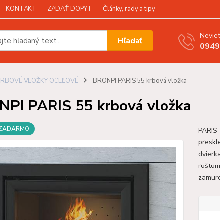
KONTAKT
ZADAŤ DOPYT
Články, rady a tipy
Neviet
Hľadať
0949
KRBOVÉ VLOŽKY OCEĽOVÉ
BRONPI PARIS 55 krbová vložka
PI PARIS 55 krbová vložka
 ZADARMO
PARIS 
preskle
dvierk
roštom 
zamuro