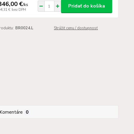
346,00 €
/
ks
Pridať do košíka
94,31 €
bez DPH
roduktu:
BR0024.L
Strážiť cenu / dostupnosť
Komentáre
0