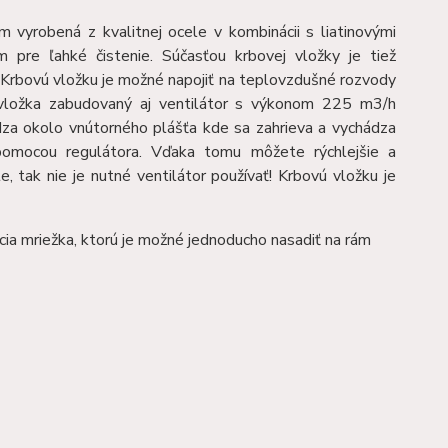
vyrobená z kvalitnej ocele v kombinácii s liatinovými
 pre ľahké čistenie. Súčasťou krbovej vložky je tiež
 Krbovú vložku je možné napojiť na teplovzdušné rozvody
 vložka zabudovaný aj ventilátor s výkonom 225 m3/h
za okolo vnútorného plášťa kde sa zahrieva a vychádza
 pomocou regulátora. Vďaka tomu môžete rýchlejšie a
te, tak nie je nutné ventilátor používať! Krbovú vložku je
cia mriežka, ktorú je možné jednoducho nasadiť na rám