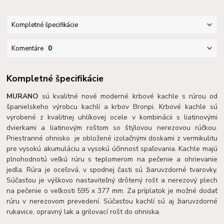
Kompletné špecifikácie
Komentáre
0
Kompletné špecifikácie
MURANO
sú kvalitné nové moderné krbové kachle s rúrou od
španielskeho výrobcu kachlí a krbov Bronpi. Krbové kachle sú
vyrobené z kvalitnej uhlíkovej ocele v kombinácii s liatinovými
dvierkami a liatinovým roštom so štýlovou nerezovou rúčkou.
Priestranné ohnisko je obložené izolačnými doskami z vermikulitu
pre vysokú akumuláciu a vysokú účinnosť spaľovania. Kachle majú
plnohodnotú veľkú rúru s teplomerom na pečenie a ohrievanie
jedla. Rúra je oceľová, v spodnej časti sú žiaruvzdorné tvarovky.
Súčasťou je výškovo nastaviteľný drôtený rošt a nerezový plech
na pečenie o veľkosti 595 x 377 mm. Za príplatok je možné dodať
rúru v nerezovom prevedení. Súčasťou kachlí sú aj žiaruvzdorné
rukavice, opravný lak a grilovací rošt do ohniska.