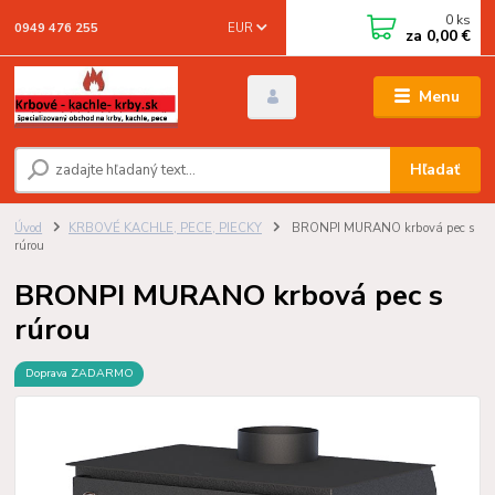
0
ks
EUR
0949 476 255
za
0,00 €
Menu
Hľadať
Úvod
KRBOVÉ KACHLE, PECE, PIECKY
BRONPI MURANO krbová pec s
rúrou
BRONPI MURANO krbová pec s
rúrou
Doprava ZADARMO