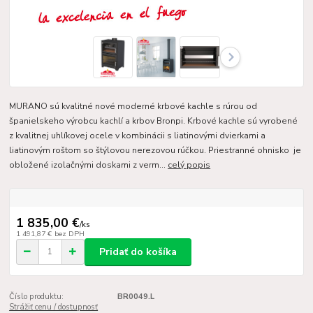
MURANO sú kvalitné nové moderné krbové kachle s rúrou od
španielskeho výrobcu kachlí a krbov Bronpi. Krbové kachle sú vyrobené
z kvalitnej uhlíkovej ocele v kombinácii s liatinovými dvierkami a
liatinovým roštom so štýlovou nerezovou rúčkou. Priestranné ohnisko je
obložené izolačnými doskami z verm...
celý popis
1 835,00 €
/
ks
1 491,87 €
bez DPH
Pridať do košíka
Číslo produktu:
BR0049.L
Strážiť cenu / dostupnosť