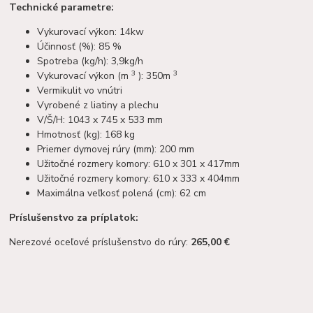
Technické parametre:
Vykurovací výkon: 14kw
Účinnosť (%): 85 %
Spotreba (kg/h): 3,9kg/h
3
3
Vykurovací výkon (m
): 350m
Vermikulit vo vnútri
Vyrobené z liatiny a plechu
V/Š/H: 1043 x 745 x 533 mm
Hmotnosť (kg): 168 kg
Priemer dymovej rúry (mm): 200 mm
Užitočné rozmery komory: 610 x 301 x 417mm
Užitočné rozmery komory: 610 x 333 x 404mm
Maximálna veľkosť polená (cm): 62 cm
Príslušenstvo za príplatok:
Nerezové oceľové príslušenstvo do rúry:
265,00 €