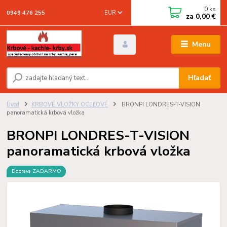
0
ks
EUR
0949 476 255
za
0,00 €
Menu
Hľadať
Úvod
KRBOVÉ VLOŽKY OCEĽOVÉ
BRONPI LONDRES-T-VISION
panoramatická krbová vložka
BRONPI LONDRES-T-VISION
panoramatická krbová vložka
Doprava ZADARMO