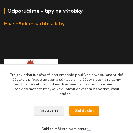
Odporúčáme - tipy na výrobky
Haas+Sohn - kachle a krby
Pre základnú funkčnosť, spríjemnenie používania webu, analytické
účely a v prípade udelenia súhlasu aj na účely cielenia reklamy
využívame súbory cookies. Nastavenie vlastných preferencií
KRBOVÉ - KACHLE - KRBY.SK
cookies môžete kedykoľvek upraviť odkazom v spodnej časti
stránok.
0949 476 255
08:00 - 17.00
Súhlasím
Nastavenia
rbobchodsk@gmail.com
Súhlas môžete odmietnuť
tu
.