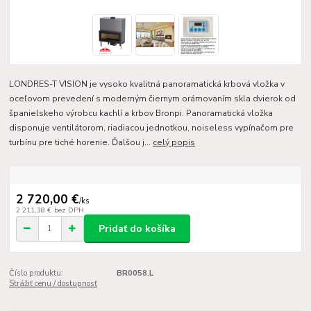
LONDRES-T VISION je vysoko kvalitná panoramatická krbová vložka v
oceľovom prevedení s moderným čiernym orámovaním skla dvierok od
španielskeho výrobcu kachlí a krbov Bronpi. Panoramatická vložka
disponuje ventilátorom, riadiacou jednotkou, noiseless vypínačom pre
turbínu pre tiché horenie. Ďalšou j...
celý popis
2 720,00 €
/
ks
2 211,38 €
bez DPH
Pridať do košíka
Číslo produktu:
BR0058.L
Strážiť cenu / dostupnosť