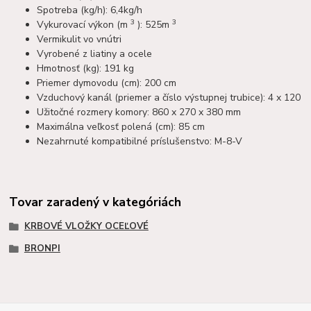
Spotreba (kg/h): 6,4kg/h
3
3
Vykurovací výkon (m
): 525m
Vermikulit vo vnútri
Vyrobené z liatiny a ocele
Hmotnosť (kg): 191 kg
Priemer dymovodu (cm): 200 cm
Vzduchový kanál (priemer a číslo výstupnej trubice): 4 x 120
Užitočné rozmery komory: 860 x 270 x 380 mm
Maximálna veľkosť polená (cm): 85 cm
Nezahrnuté kompatibilné príslušenstvo: M-8-V
Tovar zaradený v kategóriách
KRBOVÉ VLOŽKY OCEĽOVÉ
BRONPI