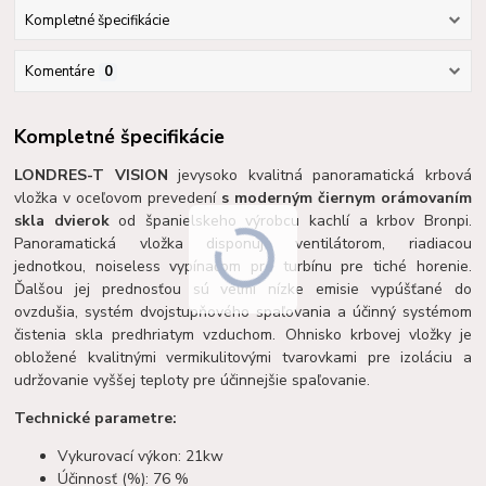
Kompletné špecifikácie
Komentáre
0
Kompletné špecifikácie
LONDRES-T VISION
je
vysoko kvalitná panoramatická krbová
vložka v oceľovom prevedení
s moderným čiernym
orámovaním
skla dvierok
od španielskeho výrobcu kachlí a krbov Bronpi.
Panoramatická vložka disponuje ventilátorom, riadiacou
jednotkou, noiseless vypínačom pre turbínu pre tiché horenie.
Ďalšou jej prednosťou sú veľmi nízke emisie vypúšťané do
ovzdušia, systém dvojstupňového spaľovania a účinný systémom
čistenia skla predhriatym vzduchom. Ohnisko krbovej vložky je
obložené kvalitnými vermikulitovými tvarovkami pre izoláciu a
udržovanie vyššej teploty pre účinnejšie spaľovanie.
Technické parametre:
Vykurovací výkon: 21kw
Účinnosť (%): 76 %