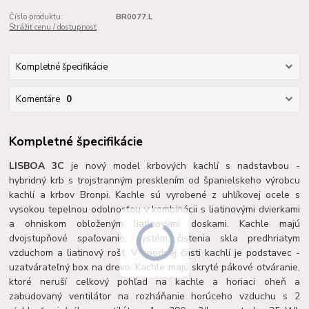
Číslo produktu:
BR0077.L
Strážiť cenu / dostupnosť
Kompletné špecifikácie
Komentáre
0
Kompletné špecifikácie
LISBOA 3C
je nový model krbových kachlí s nadstavbou -
hybridný krb s trojstranným presklením od španielskeho výrobcu
kachlí a krbov Bronpi. Kachle sú vyrobené z uhlíkovej ocele s
vysokou tepelnou odolnosťou v kombinácii s liatinovými dvierkami
a ohniskom obloženým liatinovými doskami. Kachle majú
dvojstupňové spaľovanie, systém čistenia skla predhriatym
vzduchom a liatinový rošt. V spodnej časti kachlí je podstavec -
uzatvárateľný box na drevo. Kachle majú skryté pákové otváranie,
ktoré neruší celkový pohľad na kachle a horiaci oheň a
zabudovaný ventilátor na rozháňanie horúceho vzduchu s 2