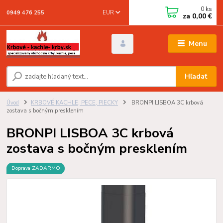
0
ks
EUR
0949 476 255
za
0,00 €
Menu
Hľadať
Úvod
KRBOVÉ KACHLE, PECE, PIECKY
BRONPI LISBOA 3C krbová
zostava s bočným presklením
BRONPI LISBOA 3C krbová
zostava s bočným presklením
Doprava ZADARMO