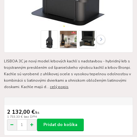
LISBOA 3C je nový model krbových kachlí s nadstavbou - hybridný krb s
trojstranným presklením od španielskeho výrobcu kachlí a krbov Bronpi.
Kachle sú vyrobené z uhlíkovej ocele s vysokou tepelnou odolnosťou v
kombinácii s liatinovými dvierkami a ohniskom obloženým liatinovými
doskami. Kachle majú d...
celý popis
2 132,00 €
/
ks
1 733,33 €
bez DPH
Pridať do košíka