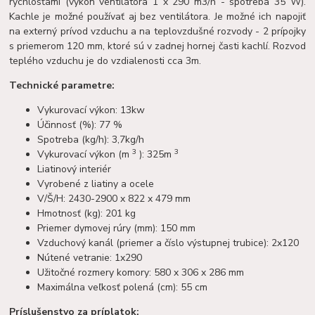
rýchlosťami (výkon ventilátora 1 x 290 m3/h - spotreba 35 W).
Kachle je možné používať aj bez ventilátora. Je možné ich napojiť
na externý prívod vzduchu a na teplovzdušné rozvody - 2 prípojky
s priemerom 120 mm, ktoré sú v zadnej hornej časti kachlí. Rozvod
teplého vzduchu je do vzdialenosti cca 3m.
Technické parametre:
Vykurovací výkon: 13kw
Účinnosť (%): 77 %
Spotreba (kg/h): 3,7kg/h
3
3
Vykurovací výkon (m
): 325m
Liatinový interiér
Vyrobené z liatiny a ocele
V/Š/H: 2430-2900 x 822 x 479 mm
Hmotnosť (kg): 201 kg
Priemer dymovej rúry (mm): 150 mm
Vzduchový kanál (priemer a číslo výstupnej trubice): 2x120
Nútené vetranie: 1x290
Užitočné rozmery komory: 580 x 306 x 286 mm
Maximálna veľkosť polená (cm): 55 cm
Príslušenstvo za príplatok: