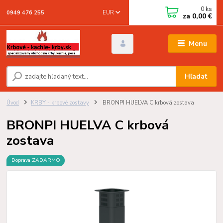
0
ks
EUR
0949 476 255
za
0,00 €
Menu
Hľadať
Úvod
KRBY - krbové zostavy
BRONPI HUELVA C krbová zostava
BRONPI HUELVA C krbová
zostava
Doprava ZADARMO