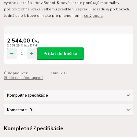
výrobcu kachlí a krbov Bronpi. Krbové kachle ponúkajú maximálny
pôžitok z ohňa vďaka veľkému preskleniu spredu, zozadu aj po bokoch.
Jedná sa o krbové ohnisko pre priame horn...
celý popis
2 544,00 €
/
ks
2 068,29 €
bez DPH
Pridať do košíka
Číslo produktu:
BR0073.L
Strážiť cenu / dostupnosť
Kompletné špecifikácie
Komentáre
0
Kompletné špecifikácie