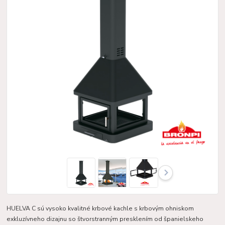
HUELVA C sú vysoko kvalitné krbové kachle s krbovým ohniskom
exkluzívneho dizajnu so štvorstranným presklením od španielskeho