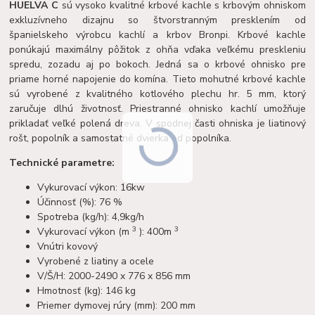
HUELVA C
sú vysoko kvalitné krbové kachle s krbovým ohniskom
exkluzívneho dizajnu so štvorstranným presklením od
španielskeho výrobcu kachlí a krbov Bronpi. Krbové kachle
ponúkajú maximálny pôžitok z ohňa vďaka veľkému preskleniu
spredu, zozadu aj po bokoch. Jedná sa o krbové ohnisko pre
priame horné napojenie do komína. Tieto mohutné krbové kachle
sú vyrobené z kvalitného kotlového plechu hr. 5 mm, ktorý
zaručuje dlhú životnosť. Priestranné ohnisko kachlí umožňuje
prikladať veľké polená dreva. V spodnej časti ohniska je liatinový
rošt, popolník a samostatné dvierka od popolníka.
Technické parametre:
Vykurovací výkon: 16kw
Účinnosť (%): 76 %
Spotreba (kg/h): 4,9kg/h
3
3
Vykurovací výkon (m
): 400m
Vnútri kovový
Vyrobené z liatiny a ocele
V/Š/H: 2000-2490 x 776 x 856 mm
Hmotnosť (kg): 146 kg
Priemer dymovej rúry (mm): 200 mm