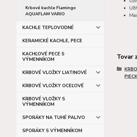
Uži
Uži
Krbové kachle Flamingo
AQUAFLAM VARIO
Max
KACHLE TEPLOVODNÉ
KERAMICKÉ KACHLE, PECE
KACHĽOVÉ PECE S
Tovar 
VÝMENNÍKOM
KRBO
KRBOVÉ VLOŽKY LIATINOVÉ
PIEC
KRBOVÉ VLOŽKY OCEĽOVÉ
KRBOVÉ VLOŽKY S
VÝMENNÍKOM
SPORÁKY NA TUHÉ PALIVO
SPORÁKY S VÝMENNÍKOM