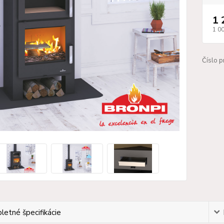
1 
1 0
Číslo p
etné špecifikácie