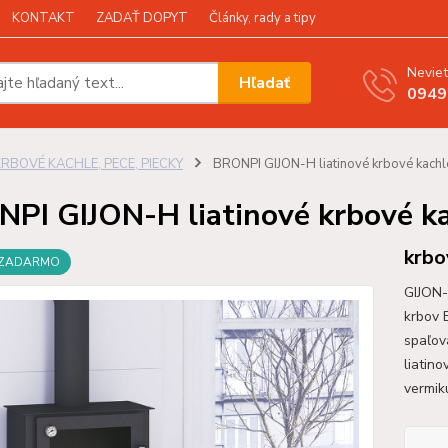
KONTAKT
ZADAŤ DOPYT
Články, rady a tipy
Neviet
Hľadať
0949
KRBOVÉ KACHLE, PECE, PIECKY
BRONPI GIJON-H liatinové krbové kachl
PI GIJON-H liatinové krbové k
krbo
 ZADARMO
GIJON-
krbov 
spaľov
liatino
vermiku