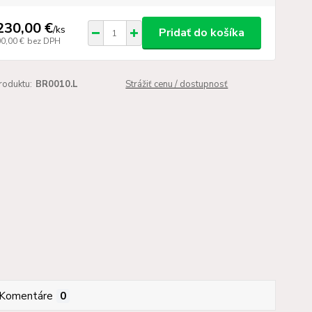
230,00 €
/
ks
Pridať do košíka
00,00 €
bez DPH
roduktu:
BR0010.L
Strážiť cenu / dostupnosť
Komentáre
0