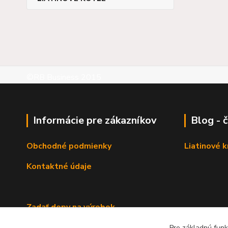
©RB Business 2015
Informácie pre zákazníkov
Blog - 
Obchodné podmienky
Liatinové 
Kontaktné údaje
Zadať dopy na výrobok
Pre základnú funk