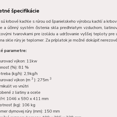
tné špecifikácie
H
sú krbové kachle s rúrou od španielskeho výrobcu kachlí a krbo
e a účinný systém čistenia skla predhriatym vzduchom, liatinov
tovými tvarovkami pre izoláciu a udržovanie vyššej teploty pre 
 na skle rúry je teplomer. Za príplatok je možné dokúpiť nerezo
ké parametre:
urovací výkon: 11kw
nnosť (%): 81 %
treba (kg/h): 2,9kg/h
3
3
urovací výkon (m
): 275m
mikulit vo vnútri
obené z liatiny a ocele
/H: 1046 x 590 x 411 mm
tnosť (kg): 106 kg
emer dymovej rúry (mm): 150 mm