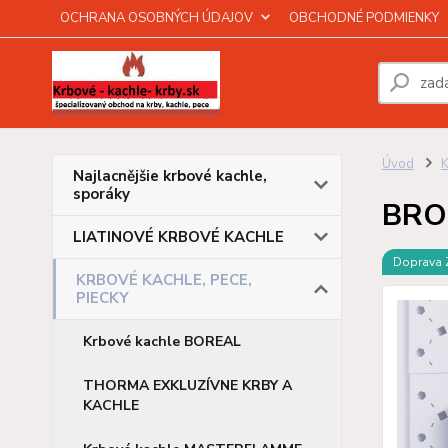
OCHRANA OSOBNÝCH ÚDAJOV
OBCHODNÉ PODMIENKY
Úvod
Najlacnějšie krbové kachle,
sporáky
BRON
LIATINOVÉ KRBOVÉ KACHLE
Doprava
KRBOVÉ KACHLE, PECE,
PIECKY
Krbové kachle BOREAL
THORMA EXKLUZÍVNE KRBY A
KACHLE