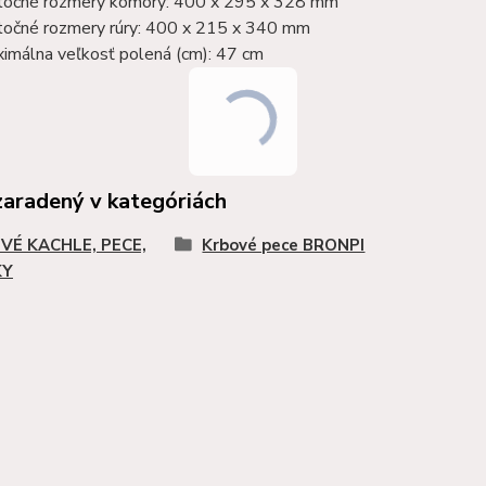
točné rozmery komory: 400 x 295 x 328 mm
točné rozmery rúry: 400 x 215 x 340 mm
imálna veľkosť polená (cm): 47 cm
zaradený v kategóriách
VÉ KACHLE, PECE,
Krbové pece BRONPI
KY