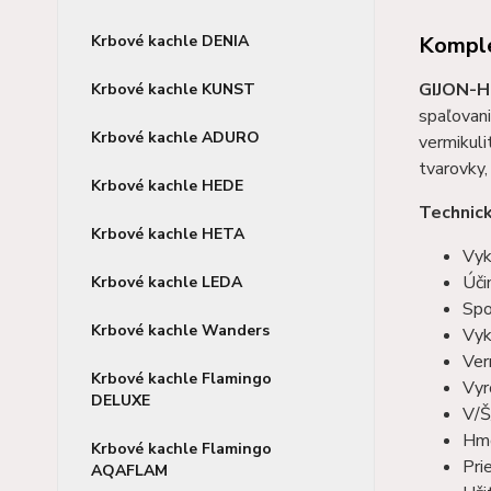
Komple
Krbové kachle DENIA
GIJON-
Krbové kachle KUNST
spaľovani
Krbové kachle ADURO
vermikuli
tvarovky,
Krbové kachle HEDE
Technic
Krbové kachle HETA
Vyk
Úči
Krbové kachle LEDA
Spo
Krbové kachle Wanders
Vyk
Ver
Krbové kachle Flamingo
Vyr
DELUXE
V/Š
Hmo
Krbové kachle Flamingo
Pri
AQAFLAM