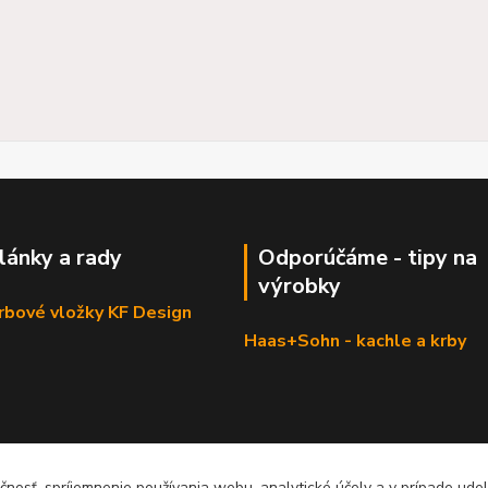
články a rady
Odporúčáme - tipy na
výrobky
krbové vložky KF Design
Haas+Sohn - kachle a krby
čnosť, spríjemnenie používania webu, analytické účely a v prípade udel