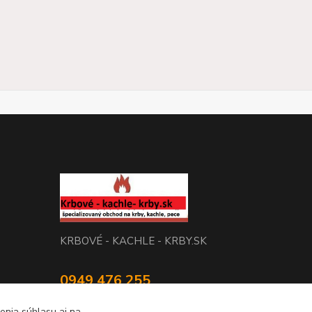
KRBOVÉ - KACHLE - KRBY.SK
0949 476 255
08:00 - 17.00
enia súhlasu aj na