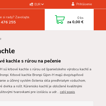
Prihlásenie
EUR
e si rady? Zavolajte.
0
ks
za
0,00 €
 476 255
e
achle
vé kachle s rúrou na pečenie
H sú krbové kachle s rúrou od španielskeho výrobcu kachlí a
Bronpi. Krbové kachle Bronpi Gijon-H majú dvojstupňové
anie a účinný systém čistenia skla predhriatym vzduchom,
vé dvirka a rošt. Kúrenisko kachlí je obložené kvalitnými
litovými tvarovkami pre izoláciu a udr...
celý popis