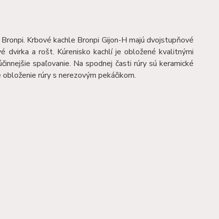
v Bronpi. Krbové kachle Bronpi Gijon-H majú dvojstupňové
é dvirka a rošt. Kúrenisko kachlí je obložené kvalitnými
účinnejšie spaľovanie. Na spodnej časti rúry sú keramické
vé obloženie rúry s nerezovým pekáčikom.