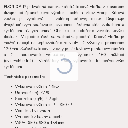
FLORIDA-P
je kvalitná panoramatická krbová vložka v klasickom
dizajne od španielskeho výrobcu kachlí a krbov Bronpi. Krbová
vložka je vyrobená z kvalitnej kotlovej ocele. Disponuje
dvojstupňovým spaľovaním, systémom čistenia skla vzduchom a
systémom nízkych emisií. Ohnisko je obložené vermikulitovými
doskami. V spodnej časti sa nachádza popolník. Krbovú vložku je
možné napojiť na teplovzdušné rozvody - 2 vývody s priemerom
120 mm. Súčasťou krbovej vložky je zástavbový pohľadový rámček
a 2 zabudované ventilátory s výkonom 160 m3/hod
(dvojrýchlostné). Ventilátory sú vybavené bezpečnostným
systémom.
Technické parametre:
Vykurovací výkon: 14kw
Účinnosť (%): 77 %
Spotreba (kg/h): 4,2kg/h
3
3
Vykurovací výkon (m
): 350m
Vermikulit vo vnútri
Vyrobené z liatiny a ocele
V/Š/H: 650 x 980 x 458 mm