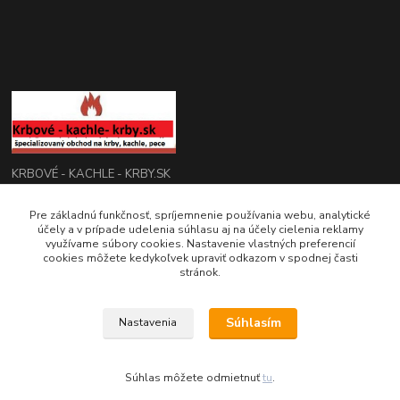
KRBOVÉ - KACHLE - KRBY.SK
0949 476 255
Pre základnú funkčnosť, spríjemnenie používania webu, analytické
účely a v prípade udelenia súhlasu aj na účely cielenia reklamy
08:00 - 17.00
využívame súbory cookies. Nastavenie vlastných preferencií
cookies môžete kedykoľvek upraviť odkazom v spodnej časti
rbobchodsk@gmail.com
stránok.
Súhlasím
Nastavenia
2022 RB Business Slovakia, s. r. o.
Súhlas môžete odmietnuť
tu
.