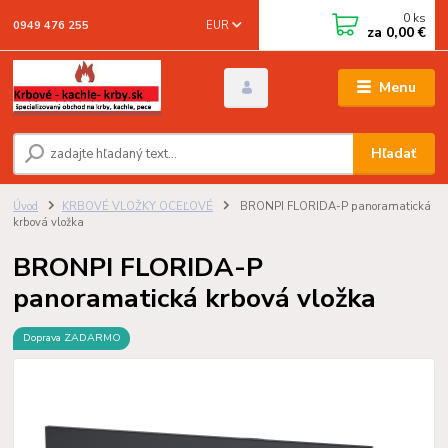
0
ks
EUR
0949 476 255
za
0,00 €
Menu
Hľadať
Úvod
KRBOVÉ VLOŽKY OCEĽOVÉ
BRONPI FLORIDA-P panoramatická
krbová vložka
BRONPI FLORIDA-P
panoramatická krbová vložka
Doprava ZADARMO