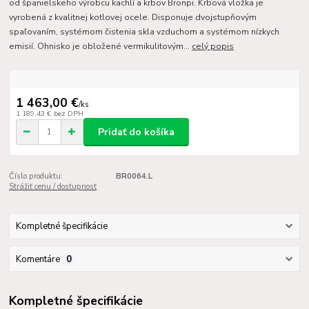
od španielskeho výrobcu kachlí a krbov Bronpi. Krbová vložka je
vyrobená z kvalitnej kotlovej ocele. Disponuje dvojstupňovým
spaľovaním, systémom čistenia skla vzduchom a systémom nízkych
emisií. Ohnisko je obložené vermikulitovým...
celý popis
1 463,00 €
/
ks
1 189,43 €
bez DPH
Pridať do košíka
Číslo produktu:
BR0064.L
Strážiť cenu / dostupnosť
Kompletné špecifikácie
Komentáre
0
Kompletné špecifikácie