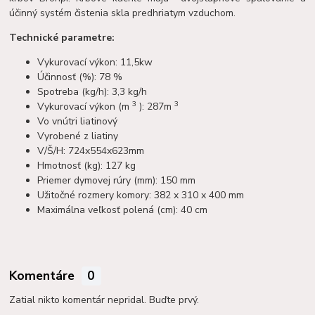
účinný systém čistenia skla predhriatym vzduchom.
Technické parametre:
Vykurovací výkon: 11,5kw
Účinnosť (%): 78 %
Spotreba (kg/h): 3,3 kg/h
3
3
Vykurovací výkon (m
): 287m
Vo vnútri liatinový
Vyrobené z liatiny
V/Š/H: 724x554x623mm
Hmotnosť (kg): 127 kg
Priemer dymovej rúry (mm): 150 mm
Užitočné rozmery komory: 382 x 310 x 400 mm
Maximálna veľkosť polená (cm): 40 cm
Komentáre
0
Zatial nikto komentár nepridal. Buďte prvý.