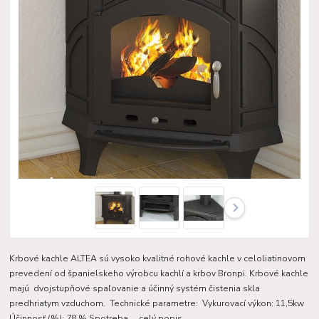
Krbové kachle ALTEA sú vysoko kvalitné rohové kachle v celoliatinovom
prevedení od španielskeho výrobcu kachlí a krbov Bronpi. Krbové kachle
majú dvojstupňové spaľovanie a účinný systém čistenia skla
predhriatym vzduchom. Technické parametre: Vykurovací výkon: 11,5kw
Účinnosť (%): 78 % Spotreba ...
celý popis