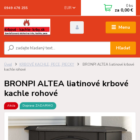
0
ks
EUR
0949 476 255
za
0,00 €
Menu
Hľadať
Úvod
KRBOVÉ KACHLE, PECE, PIECKY
BRONPI ALTEA liatinové krbové
kachle rohové
BRONPI ALTEA liatinové krbové
kachle rohové
Akcia
Doprava ZADARMO