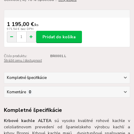
1 195,00 €
/
ks
971,54 €
bez DPH
Pridať do košíka
Číslo produktu:
BR0001.L
Strážiť cenu / dostupnosť
Kompletné špecifikácie
Komentáre
0
Kompletné špecifikácie
Krbové kachle ALTEA
sú vysoko kvalitné rohové kachle v
celoliatinovom prevedení od španielskeho výrobcu kachlí a
krbov Bronpi. Krbové kachle majú dvojstupňové spaľovanie a