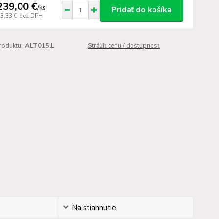
239,00 €
/
ks
Pridať do košíka
33,33 €
bez DPH
roduktu:
ALT015.L
Strážiť cenu / dostupnosť
Na stiahnutie