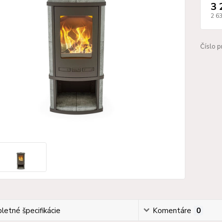
3 
2 6
Číslo p
etné špecifikácie
Komentáre
0