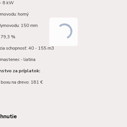
 - 8 kW
movodu: horný
 dymovodu: 150 mm
: 79,3 %
cia schopnosť: 40 - 155 m3
 mastenec - liatina
nstvo za príplatok:
 boxu na drevo: 181 €
ahnutie