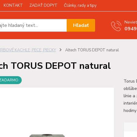
KONTAKT
ZADAŤ DOPYT
Články, rady a tipy
Neviet
Hľadať
0949
KRBOVÉ KACHLE, PECE, PIECKY
Altech TORUS DEPOT natural
ch TORUS DEPOT natural
 ZADARMO
Torus 
obľúbe
línie 
interi
hodiny 