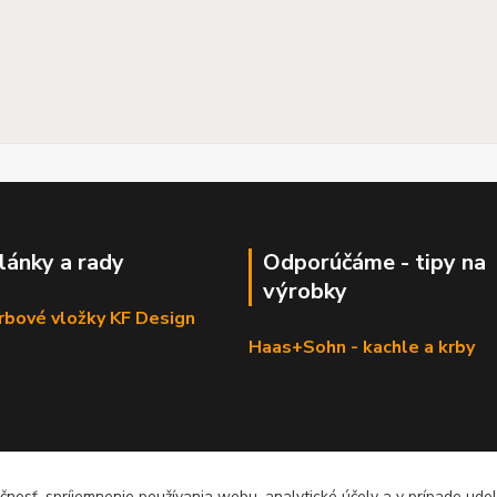
články a rady
Odporúčáme - tipy na
výrobky
krbové vložky KF Design
Haas+Sohn - kachle a krby
čnosť, spríjemnenie používania webu, analytické účely a v prípade udel