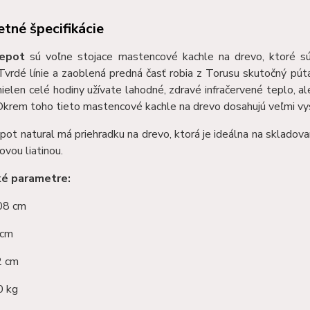
tné špecifikácie
epot
sú voľne stojace mastencové kachle na drevo, ktoré s
Tvrdé línie a zaoblená predná časť robia z Torusu skutočný pú
nielen celé hodiny užívate lahodné, zdravé infračervené teplo, 
 Okrem toho tieto mastencové kachle na drevo dosahujú veľmi vy
ot natural má priehradku na drevo, ktorá je ideálna na skladovan
ovou liatinou.
ké parametre:
 108 cm
 cm
2 cm
0 kg