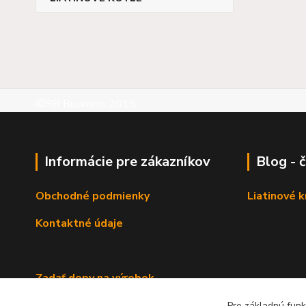
©RB Business 2015
Informácie pre zákazníkov
Blog - 
Obchodné podmienky
Liatinové 
Kontaktné údaje
Zadať dopy na výrobok
Pre základnú funk