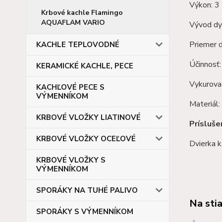
Výkon: 3
Krbové kachle Flamingo
AQUAFLAM VARIO
Vývod dy
Priemer
KACHLE TEPLOVODNÉ
Účinnosť
KERAMICKÉ KACHLE, PECE
Vykurova
KACHĽOVÉ PECE S
VÝMENNÍKOM
Materiál:
KRBOVÉ VLOŽKY LIATINOVÉ
Prísluše
KRBOVÉ VLOŽKY OCEĽOVÉ
Dvierka k
KRBOVÉ VLOŽKY S
VÝMENNÍKOM
SPORÁKY NA TUHÉ PALIVO
Na sti
SPORÁKY S VÝMENNÍKOM