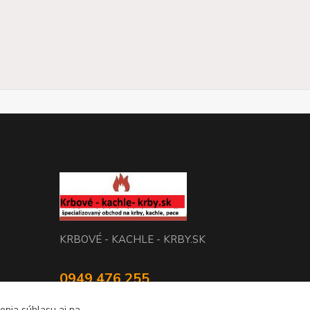
KRBOVÉ - KACHLE - KRBY.SK
0949 476 255
08:00 - 17.00
enia súhlasu aj na