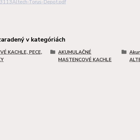
3113Altech-Torus-Depot.pdf
zaradený v kategóriách
VÉ KACHLE, PECE,
AKUMULAČNÉ
Akum
KY
MASTENCOVÉ KACHLE
ALT