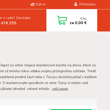
Prihlásenie
EUR
e si rady? Zavolajte.
0
ks
za
0,00 €
 476 255
Depot sú voľne stojace mastencové kachle na drevo, ktoré sú
né už mnoho rokov vďaka svojmu prístupnému vzhľadu. Tvrdé
a zaoblená predná časť robia z Torusu skutočný pútač v každom
éri. S mastencovým sporákom zo série Torus si nielen celé
užívate lahodné, zdravé infrače...
celý popis