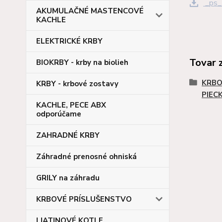
_ps_
AKUMULAČNÉ MASTENCOVÉ
KACHLE
ELEKTRICKÉ KRBY
Tovar 
BIOKRBY - krby na biolieh
KRBO
KRBY - krbové zostavy
PIEC
KACHLE, PECE ABX
odporúčame
ZAHRADNÉ KRBY
Záhradné prenosné ohniská
GRILY na záhradu
KRBOVÉ PRÍSLUŠENSTVO
LIATINOVÉ KOTLE