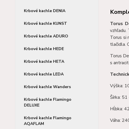
Komple
Krbové kachle DENIA
Torus D
Krbové kachle KUNST
vzhľadu. 
Krbové kachle ADURO
Torus si 
tlačidla.
Krbové kachle HEDE
Torus Dep
Krbové kachle HETA
s antracit
Technic
Krbové kachle LEDA
Výška:
Krbové kachle Wanders
Šírka: 51
Krbové kachle Flamingo
DELUXE
Hĺbka: 4
Krbové kachle Flamingo
Váha: 24
AQAFLAM