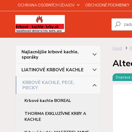
OCHRANA OSOBNÝCH ÚDAJOV
OBCHODNÉ PODMIENKY
Úvod
Najlacnějšie krbové kachle,
sporáky
Alte
LIATINOVÉ KRBOVÉ KACHLE
Doprava
KRBOVÉ KACHLE, PECE,
PIECKY
Krbové kachle BOREAL
THORMA EXKLUZÍVNE KRBY A
KACHLE