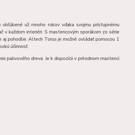
ú obľúbené už mnoho rokov vďaka svojmu prístupnému
tač v každom interiéri. S mastencovým sporákom zo série
ale aj pohodlie. Altech Torus je možné ovládať pomocou 1
sokú účinnosť.
ie palivového dreva. Je k dispozícii v prírodnom mastenci