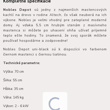
Kompletné špecifikácie
Nobles Depot
sú jedny z najmenších mastencových
kachlí na drevo v rodine Altech, čo však neuberá na ich
výkone. Nobles je veľmi vhodný pre zateplené moderné
domy. Aj vďaka 5,5 cm hrubým stenám z masívneho
mastenca si môžete po uhasení ohňa užívať príjemné
teplo ešte hodiny. To znamená, že svoj sporák môžete
používať hospodárne a zodpovedne!
Nobles Depot uni-black
sú k dispozícii
vo farbenom
čiernom mastenci s čiernou liatinou.
Technické parametre:
Výška: 70 cm
Šírka: 55 cm
Hĺbka: 35 cm
Váha: 145 kg
Výkon: 2 - 6 kW