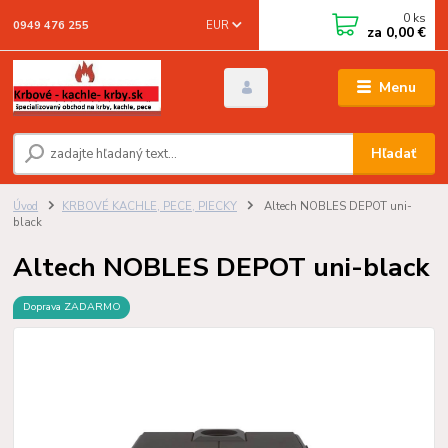
0
ks
EUR
0949 476 255
za
0,00 €
Menu
Hľadať
Úvod
KRBOVÉ KACHLE, PECE, PIECKY
Altech NOBLES DEPOT uni-
black
Altech NOBLES DEPOT uni-black
Doprava ZADARMO