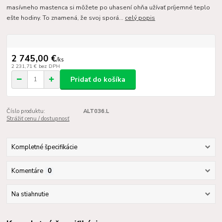
masívneho mastenca si môžete po uhasení ohňa užívať príjemné teplo
ešte hodiny. To znamená, že svoj sporá...
celý popis
2 745,00 €
/
ks
2 231,71 €
bez DPH
Pridať do košíka
Číslo produktu:
ALT036.L
Strážiť cenu / dostupnosť
Kompletné špecifikácie
Komentáre
0
Na stiahnutie