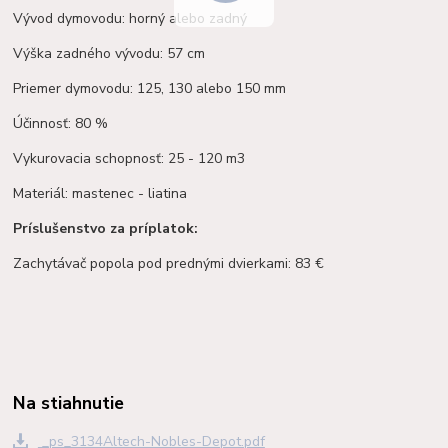
Vývod dymovodu: horný alebo zadný
Výška zadného vývodu: 57 cm
Priemer dymovodu: 125, 130 alebo 150 mm
Účinnosť: 80 %
Vykurovacia schopnosť: 25 - 120 m3
Materiál: mastenec - liatina
Príslušenstvo za príplatok:
Zachytávač popola pod prednými dvierkami: 83 €
Na stiahnutie
_ps_3134Altech-Nobles-Depot.pdf