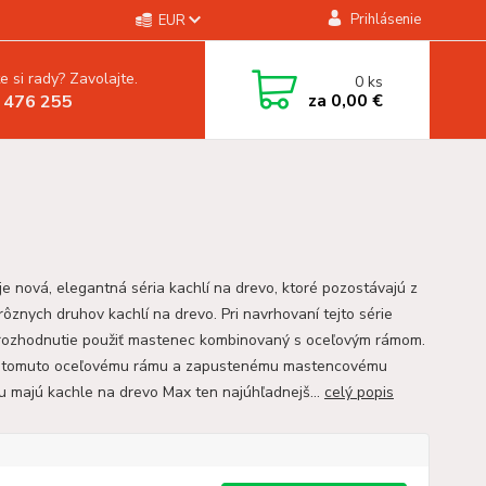
Prihlásenie
EUR
e si rady? Zavolajte.
0
ks
za
0,00 €
 476 255
je nová, elegantná séria kachlí na drevo, ktoré pozostávajú z
rôznych druhov kachlí na drevo. Pri navrhovaní tejto série
rozhodnutie použiť mastenec kombinovaný s oceľovým rámom.
 tomuto oceľovému rámu a zapustenému mastencovému
 majú kachle na drevo Max ten najúhľadnejš...
celý popis