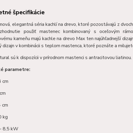
tné špecifikácie
 nová, elegantná séria kachlí na drevo, ktoré pozostávajú z dvoch 
ozhodnutie použiť mastenec kombinovaný s oceľovým rá
vému kameňu majú kachle na drevo Max ten najúhľadnejší dizajn
 dizajn v kombinácii s teplom mastenca, ktoré poznáte a milujete
ural sú k dispozícii v prírodnom mastenci s antracitovou liatinou.
ké parametre:
4 cm
 cm
4 cm
0 kg
 - 8,5 kW