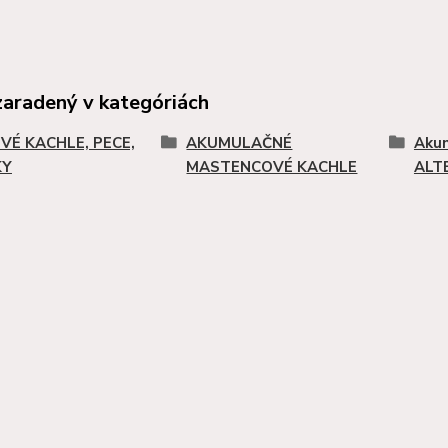
zaradený v kategóriách
VÉ KACHLE, PECE,
AKUMULAČNÉ
Akum
KY
MASTENCOVÉ KACHLE
ALT