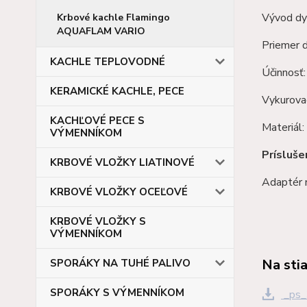
Vývod dy
Krbové kachle Flamingo
AQUAFLAM VARIO
Priemer 
KACHLE TEPLOVODNÉ
Účinnosť
KERAMICKÉ KACHLE, PECE
Vykurova
KACHĽOVÉ PECE S
Materiál:
VÝMENNÍKOM
Prísluše
KRBOVÉ VLOŽKY LIATINOVÉ
Adaptér 
KRBOVÉ VLOŽKY OCEĽOVÉ
KRBOVÉ VLOŽKY S
VÝMENNÍKOM
Na sti
SPORÁKY NA TUHÉ PALIVO
SPORÁKY S VÝMENNÍKOM
_ps_