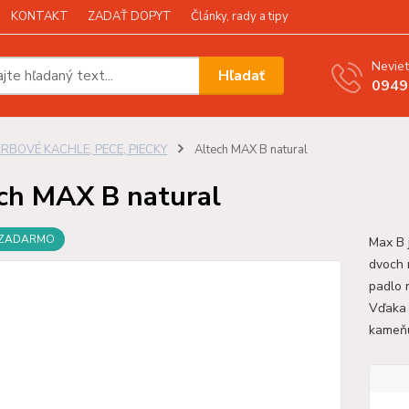
KONTAKT
ZADAŤ DOPYT
Články, rady a tipy
Neviet
Hľadať
0949
KRBOVÉ KACHLE, PECE, PIECKY
Altech MAX B natural
ch MAX B natural
 ZADARMO
Max B 
dvoch 
padlo 
Vďaka
kameňu