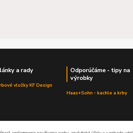
články a rady
Odporúčáme - tipy na
výrobky
krbové vložky KF Design
Haas+Sohn - kachle a krby
čnosť, spríjemnenie používania webu, analytické účely a v prípade udel