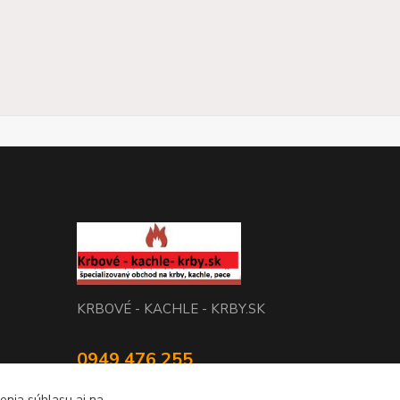
KRBOVÉ - KACHLE - KRBY.SK
0949 476 255
08:00 - 17.00
enia súhlasu aj na