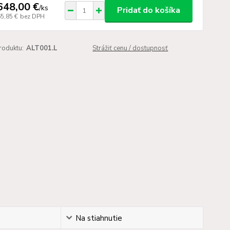
648,00 €
/
ks
Pridať do košíka
65,85 €
bez DPH
roduktu:
ALT001.L
Strážiť cenu / dostupnosť
Na stiahnutie