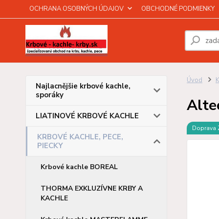
OCHRANA OSOBNÝCH ÚDAJOV
OBCHODNÉ PODMIENKY
Úvod
Najlacnějšie krbové kachle,
sporáky
Alte
LIATINOVÉ KRBOVÉ KACHLE
Doprava
KRBOVÉ KACHLE, PECE,
PIECKY
Krbové kachle BOREAL
THORMA EXKLUZÍVNE KRBY A
KACHLE