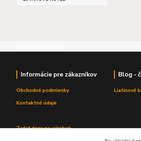
©RB Business 2015
Informácie pre zákazníkov
Blog - 
Obchodné podmienky
Liatinové 
Kontaktné údaje
Zadať dopy na výrobok
Pre základnú funk