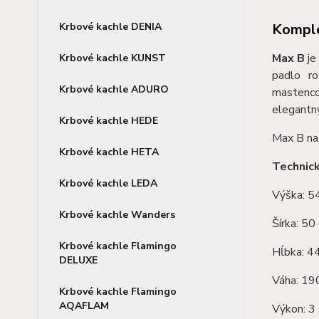
Komple
Krbové kachle DENIA
Max B
je
Krbové kachle KUNST
padlo r
Krbové kachle ADURO
mastenco
elegantný
Krbové kachle HEDE
Max B nat
Krbové kachle HETA
Technic
Krbové kachle LEDA
Výška: 5
Krbové kachle Wanders
Šírka: 50
Krbové kachle Flamingo
Hĺbka: 4
DELUXE
Váha: 19
Krbové kachle Flamingo
AQAFLAM
Výkon: 3