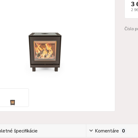
3 
2 9
Číslo p
etné špecifikácie
Komentáre
0