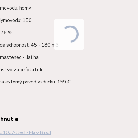
movodu: horný
dymovodu: 150
: 76 %
cia schopnosť: 45 - 180 m3
 mastenec - liatina
nstvo za príplatok:
na externý prívod vzduchu: 159 €
ahnutie
3103Altech-Max-B.pdf