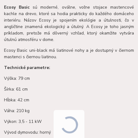
Ecosy Basic
sú moderné, oválne, voľne stojace mastencové
kachle na drevo, ktoré sa hodia prakticky do každého domáceho
interiéru. Názov Ecosy je spojením ekológie a útulnosti, čo v
angličtine znamená ekologický a útulný. A Ecosy je toho jasným
príkladom, pretože má dôverný vzhľad, ktorý okamžite vytvára
útulnú atmosféru v dome.
Ecosy Basic uni-black má liatinové nohy a je dostupný v čiernom
mastenci s čiernou liatinou.
Technické parametre:
Výška: 79 cm
Šírka: 61 cm
Hĺbka: 42 cm
Váha: 210 kg
Výkon: 3,5 - 11 kW
Vývod dymovodu: horný