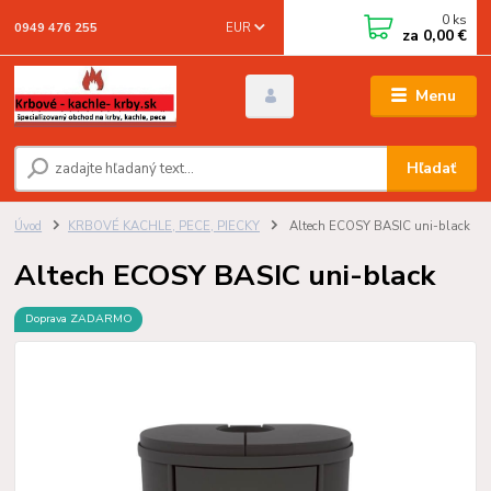
0
ks
EUR
0949 476 255
za
0,00 €
Menu
Hľadať
Úvod
KRBOVÉ KACHLE, PECE, PIECKY
Altech ECOSY BASIC uni-black
Altech ECOSY BASIC uni-black
Doprava ZADARMO