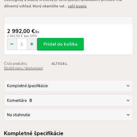
dôverný vzhľad, ktorý okamžite vyt...
celý popis
2 992,00 €
/
ks
2 432,52 €
bez DPH
Pridať do košíka
Číslo produktu:
ALT018.L
Strážiť cenu / dostupnosť
Kompletné špecifikácie
Komentáre
0
Na stiahnutie
Kompletné špecifikácie