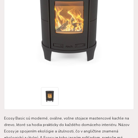
Ecosy Basic sú moderné, oválne, voľne stojace mastencové kachle na
drevo, ktoré sa hodia prakticky do každého domáceho interiéru. Názov
Ecosy je spojením ekológie a útulnosti, čo v angličtine znamená
ekologický a útulný. A Ecosy je toho jasným príkladom, pretože má