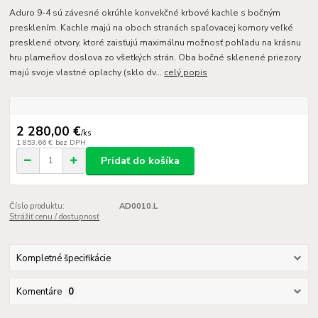
Aduro 9-4 sú závesné okrúhle konvekčné krbové kachle s bočným
presklením. Kachle majú na oboch stranách spaľovacej komory veľké
presklené otvory, ktoré zaisťujú maximálnu možnosť pohľadu na krásnu
hru plameňov doslova zo všetkých strán. Oba bočné sklenené priezory
majú svoje vlastné oplachy (sklo dv...
celý popis
2 280,00 €
/
ks
1 853,66 €
bez DPH
Pridať do košíka
Číslo produktu:
AD0010.L
Strážiť cenu / dostupnosť
Kompletné špecifikácie
Komentáre
0