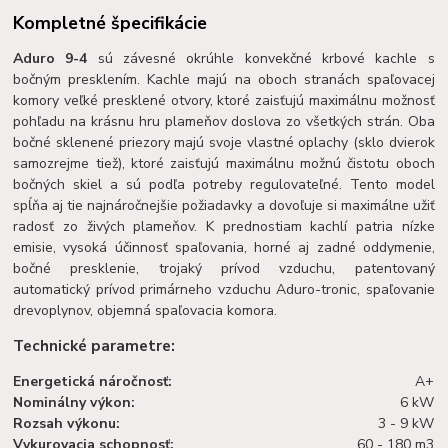
Kompletné špecifikácie
Aduro 9-4
sú závesné okrúhle konvekčné krbové kachle s
bočným presklením. Kachle majú na oboch stranách spaľovacej
komory veľké presklené otvory, ktoré zaisťujú maximálnu možnosť
pohľadu na krásnu hru plameňov doslova zo všetkých strán. Oba
bočné sklenené priezory majú svoje vlastné oplachy (sklo dvierok
samozrejme tiež), ktoré zaisťujú maximálnu možnú čistotu oboch
bočných skiel a sú podľa potreby regulovateľné. Tento model
spĺňa aj tie najnáročnejšie požiadavky a dovoľuje si maximálne užiť
radosť zo živých plameňov. K prednostiam kachlí patria nízke
emisie, vysoká účinnosť spaľovania, horné aj zadné oddymenie,
bočné presklenie, trojaký prívod vzduchu, patentovaný
automatický prívod primárneho vzduchu Aduro-tronic, spaľovanie
drevoplynov, objemná spaľovacia komora.
Technické parametre:
Energetická náročnosť:
A+
Nominálny výkon:
6 kW
Rozsah výkonu:
3 - 9 kW
Vykurovacia schopnosť:
60 - 180 m3