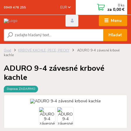
0
ks
EUR
0949 476 255
za
0,00 €
Menu
Hľadať
Úvod
KRBOVÉ KACHLE, PECE, PIECKY
ADURO 9-4 závesné krbové
kachle
ADURO 9-4 závesné krbové
kachle
Doprava ZADARMO