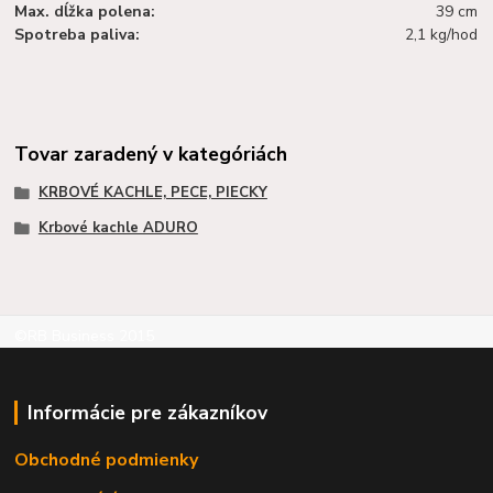
Max. dĺžka polena:
39 cm
Spotreba paliva:
2,1 kg/hod
Tovar zaradený v kategóriách
KRBOVÉ KACHLE, PECE, PIECKY
Krbové kachle ADURO
©RB Business 2015
Informácie pre zákazníkov
Obchodné podmienky