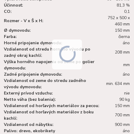
Účinnosť:
81,3 %
CO:
0,1
752 x 500 x
Rozmer - V x Š x H:
460 mm
Ø dymovodu:
150 mm
Farba:
čierna
Horné pripojenie dymovodu:
áno
Vzdialenosť od stredu horného vývodu po
208 mm
zadný okraj kachlí:
Výška horného napojenia od zeme po golier
mm
dymovodu:
Zadné pripojenie dymovodu:
áno
Vzdialenosť od zeme do stredu zadného
min. 634 mm
vývodu dymovodu:
Externý prívod vzduchu:
nie
Netto váha (bez balenia):
90 kg
Vzdialenosť od horľavých materiálov za pecou:
150 mm
Vzdialenosť od horľavých materiálov z boku
700 mm
kachlí:
Vzdialenosť od nábytku:
900 mm
Palivo: drevo, ekobrikety
áno