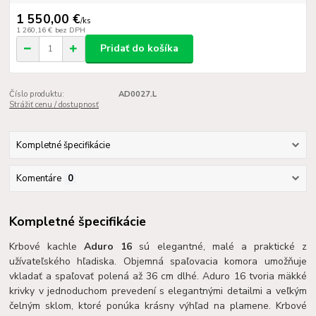
1 550,00 €
/
ks
1 260,16 €
bez DPH
Pridať do košíka
Číslo produktu:
AD0027.L
Strážiť cenu / dostupnosť
Kompletné špecifikácie
Komentáre
0
Kompletné špecifikácie
Krbové kachle
Aduro 16
sú elegantné, malé a praktické z
užívateľského hľadiska. Objemná spaľovacia komora umožňuje
vkladať a spaľovať polená až 36 cm dlhé. Aduro 16 tvoria mäkké
krivky v jednoduchom prevedení s elegantnými detailmi a veľkým
čelným sklom, ktoré ponúka krásny výhľad na plamene. Krbové