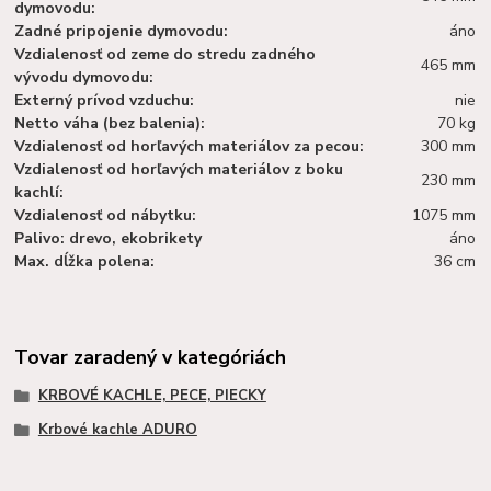
dymovodu:
Zadné pripojenie dymovodu:
áno
Vzdialenosť od zeme do stredu zadného
465 mm
vývodu dymovodu:
Externý prívod vzduchu:
nie
Netto váha (bez balenia):
70 kg
Vzdialenosť od horľavých materiálov za pecou:
300 mm
Vzdialenosť od horľavých materiálov z boku
230 mm
kachlí:
Vzdialenosť od nábytku:
1075 mm
Palivo: drevo, ekobrikety
áno
Max. dĺžka polena:
36 cm
Tovar zaradený v kategóriách
KRBOVÉ KACHLE, PECE, PIECKY
Krbové kachle ADURO