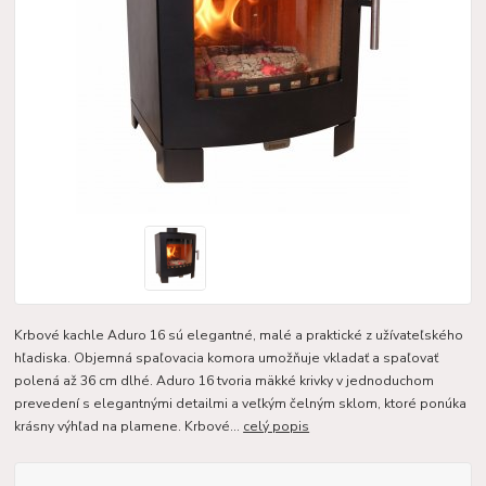
Krbové kachle Aduro 16 sú elegantné, malé a praktické z užívateľského
hľadiska. Objemná spaľovacia komora umožňuje vkladať a spaľovať
polená až 36 cm dlhé. Aduro 16 tvoria mäkké krivky v jednoduchom
prevedení s elegantnými detailmi a veľkým čelným sklom, ktoré ponúka
krásny výhľad na plamene. Krbové...
celý popis