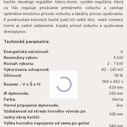
kachle obsahujú regulátor Aduro-tronic, systém regulácie, ktorý
za Vás reguluje prisávanie primárneho vzduchu a zaisťuje
optimálne množstvo prívodu vzduchu a ideálny proces spaľovania.
K prednostiam krbových kachlí patrí ich veľké sklo, malé rozmery,
horné aj zadné oddymenie, trojaký prívod vzduchu a spaľovanie
drevoplynov.
Technické parametre:
Energetická náročnosť:
A
Nominálny výkon:
5 kW
Rozsah výkonu:
2 - 7 kW
Vykurovacia schopnosť:
40 - 140 m3
Účinnosť:
78 %
564 x 462 x
Rozmer - V x Š x H:
419 mm
Ø dymovodu:
150 mm
Farba:
čierna
Horné pripojenie dymovodu:
áno
Vzdialenosť od stredu horného vývodu po
106 mm
zadný okraj kachlí:
Výška horného napojenia od zeme po golier
546 mm