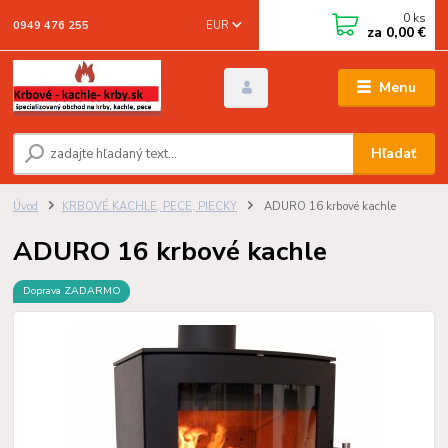
0
ks
EUR
0949 476 255
za
0,00 €
Menu
Hľadať
Úvod
KRBOVÉ KACHLE, PECE, PIECKY
ADURO 16 krbové kachle
ADURO 16 krbové kachle
Doprava ZADARMO