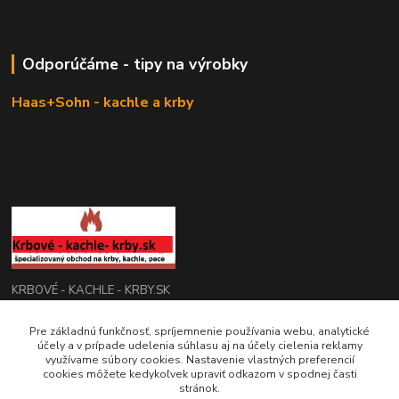
Odporúčáme - tipy na výrobky
Haas+Sohn - kachle a krby
KRBOVÉ - KACHLE - KRBY.SK
0949 476 255
Pre základnú funkčnosť, spríjemnenie používania webu, analytické
účely a v prípade udelenia súhlasu aj na účely cielenia reklamy
08:00 - 17.00
využívame súbory cookies. Nastavenie vlastných preferencií
cookies môžete kedykoľvek upraviť odkazom v spodnej časti
rbobchodsk@gmail.com
stránok.