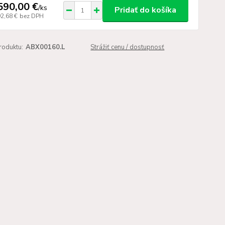
590,00 €
/
ks
Pridať do košíka
92,68 €
bez DPH
roduktu:
ABX00160.L
Strážiť cenu / dostupnosť