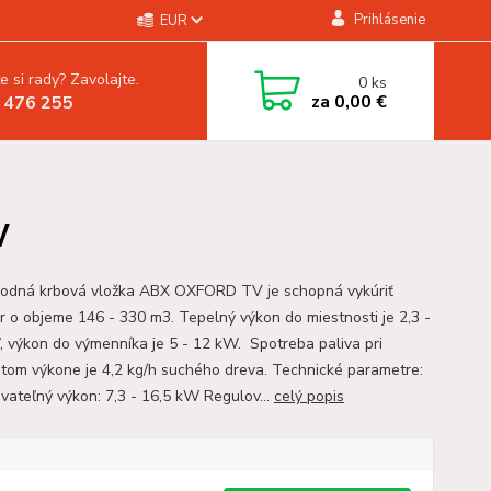
Prihlásenie
EUR
e si rady? Zavolajte.
0
ks
za
0,00 €
 476 255
W
odná krbová vložka ABX OXFORD TV je schopná vykúriť
or o objeme 146 - 330 m3. Tepelný výkon do miestnosti je 2,3 -
, výkon do výmenníka je 5 - 12 kW. Spotreba paliva pri
tom výkone je 4,2 kg/h suchého dreva. Technické parametre:
vateľný výkon: 7,3 - 16,5 kW Regulov...
celý popis