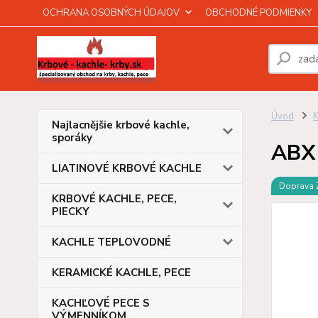
OCHRANA OSOBNÝCH ÚDAJOV
OBCHODNÉ PODMIENKY
Úvod
Najlacnějšie krbové kachle,
sporáky
ABX 
LIATINOVÉ KRBOVÉ KACHLE
Doprava
KRBOVÉ KACHLE, PECE,
PIECKY
KACHLE TEPLOVODNÉ
KERAMICKÉ KACHLE, PECE
KACHĽOVÉ PECE S
VÝMENNÍKOM