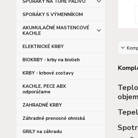
SPORÁKY NA TUHÉ PALIVO
SPORÁKY S VÝMENNÍKOM
AKUMULAČNÉ MASTENCOVÉ
KACHLE
ELEKTRICKÉ KRBY
Kompl
BIOKRBY - krby na biolieh
Komple
KRBY - krbové zostavy
Teplo
KACHLE, PECE ABX
odporúčame
objem
ZAHRADNÉ KRBY
Tepel
Záhradné prenosné ohniská
Spotr
GRILY na záhradu