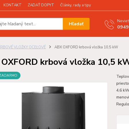
KONTAKT
ZADAŤ DOPYT
Články, rady a tipy
Neviet
Hľadať
0949
KRBOVÉ VLOŽKY OCEĽOVÉ
ABX OXFORD krbová vložka 10,5 kW
OXFORD krbová vložka 10,5 k
 ZADARMO
Teplov
priest
4,6 kW
menovi
Regulo