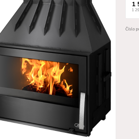
1 
1 2
Číslo p