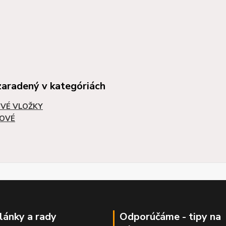
zaradený v kategóriách
VÉ VLOŽKY
OVÉ
články a rady
Odporúčáme - tipy na