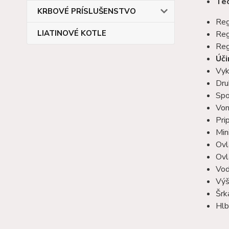
Tec
KRBOVÉ PRÍSLUŠENSTVO
Reg
LIATINOVÉ KOTLE
Reg
Reg
Úči
Vyk
Dru
Spo
Von
Pri
Min
Ovl
Ovl
Vod
Výš
Šrk
Hlb