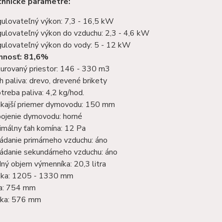
hnické parametre:
ulovateľný výkon: 7,3 - 16,5 kW
ulovateľný výkon do vzduchu: 2,3 - 4,6 kW
ulovateľný výkon do vody: 5 - 12 kW
nnosť: 81,6%
urovaný priestor: 146 - 330 m3
h paliva: drevo, drevené brikety
treba paliva: 4,2 kg/hod.
kajší priemer dymovodu: 150 mm
pojenie dymovodu: horné
imálny ťah komína: 12 Pa
ádanie primárneho vzduchu: áno
ádanie sekundárneho vzduchu: áno
ný objem výmenníka: 20,3 litra
ka: 1205 - 1330 mm
a: 754 mm
ka: 576 mm