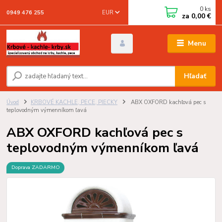
0
ks
EUR
0949 476 255
za
0,00 €
Menu
Hľadať
Úvod
KRBOVÉ KACHLE, PECE, PIECKY
ABX OXFORD kachľová pec s
teplovodným výmenníkom ľavá
ABX OXFORD kachľová pec s
teplovodným výmenníkom ľavá
Doprava ZADARMO