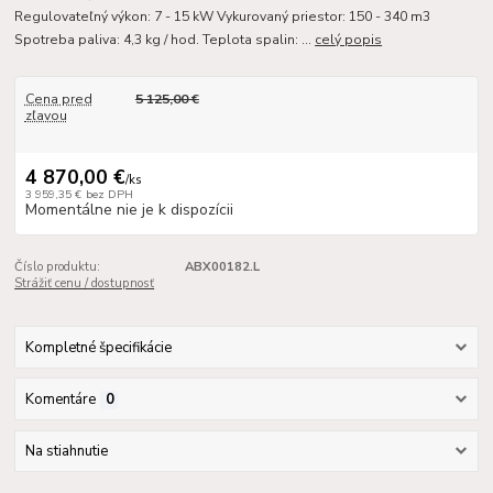
Regulovateľný výkon: 7 - 15 kW Vykurovaný priestor: 150 - 340 m3
Spotreba paliva: 4,3 kg / hod. Teplota spalin: ...
celý popis
Cena pred
5 125,00 €
zľavou
4 870,00 €
/
ks
3 959,35 €
bez DPH
Momentálne nie je k dispozícii
Číslo produktu:
ABX00182.L
Strážiť cenu / dostupnosť
Kompletné špecifikácie
Komentáre
0
Na stiahnutie