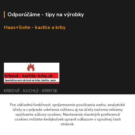
Odporúčáme - tipy na výrobky
Haas+Sohn - kachle a krby
KRBOVÉ - KACHLE - KRBY.SK
0949 476 255
Pre základnú funkčnosť, spríjemnenie používania webu, analytické
účely a v prípade udelenia súhlasu aj na účely cielenia reklamy
08:00 - 17.00
využívame súbory cookies. Nastavenie vlastných preferencií
cookies môžete kedykoľvek upraviť odkazom v spodnej časti
rbobchodsk@gmail.com
stránok.