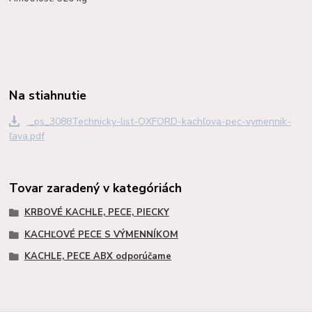
Na stiahnutie
_ps_3088Technicky-list-OXFORD-kachľova-pec-vymennik-
ľava.pdf
Tovar zaradený v kategóriách
KRBOVÉ KACHLE, PECE, PIECKY
KACHĽOVÉ PECE S VÝMENNÍKOM
KACHLE, PECE ABX odporúčame