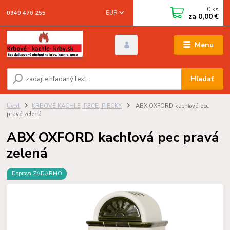
0
ks
EUR
0949 476 255
za
0,00 €
Menu
Hľadať
Úvod
KRBOVÉ KACHLE, PECE, PIECKY
ABX OXFORD kachľová pec
pravá zelená
ABX OXFORD kachľová pec pravá
zelená
Doprava ZADARMO