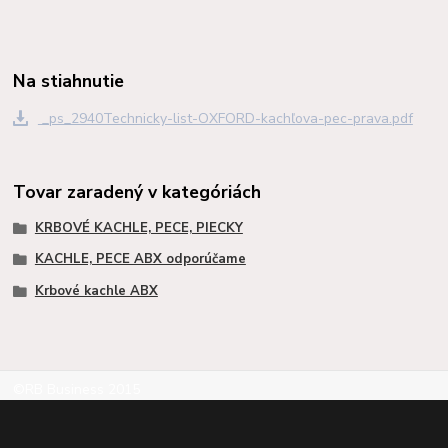
Na stiahnutie
_ps_2940Technicky-list-OXFORD-kachľova-pec-prava.pdf
Tovar zaradený v kategóriách
KRBOVÉ KACHLE, PECE, PIECKY
KACHLE, PECE ABX odporúčame
Krbové kachle ABX
©RB Business 2015