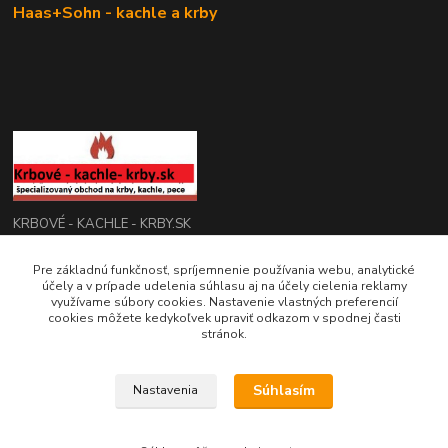
Haas+Sohn - kachle a krby
KRBOVÉ - KACHLE - KRBY.SK
Pre základnú funkčnosť, spríjemnenie používania webu, analytické
0949 476 255
účely a v prípade udelenia súhlasu aj na účely cielenia reklamy
08:00 - 17.00
využívame súbory cookies. Nastavenie vlastných preferencií
cookies môžete kedykoľvek upraviť odkazom v spodnej časti
rbobchodsk@gmail.com
stránok.
Súhlasím
Nastavenia
2022 RB Business Slovakia, s. r. o.