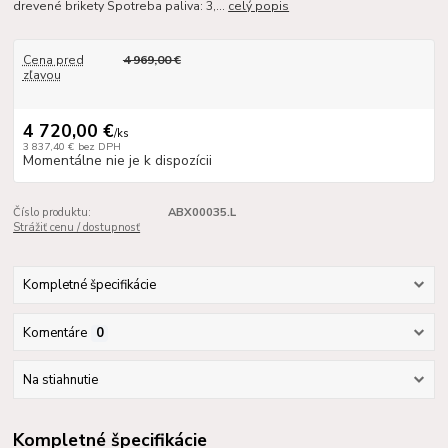
drevené brikety Spotreba paliva: 3,...
celý popis
Cena pred
4 969,00 €
zľavou
4 720,00 €
/
ks
3 837,40 €
bez DPH
Momentálne nie je k dispozícii
Číslo produktu:
ABX00035.L
Strážiť cenu / dostupnosť
Kompletné špecifikácie
Komentáre
0
Na stiahnutie
Kompletné špecifikácie