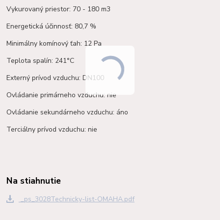
Vykurovaný priestor: 70 - 180 m3
Energetická účinnosť: 80,7 %
Minimálny komínový ťah: 12 Pa
Teplota spalín: 241°C
Externý prívod vzduchu: DN100
Ovládanie primárneho vzduchu: nie
Ovládanie sekundárneho vzduchu: áno
Terciálny prívod vzduchu: nie
Na stiahnutie
_ps_3028Technicky-list-OMAHA.pdf