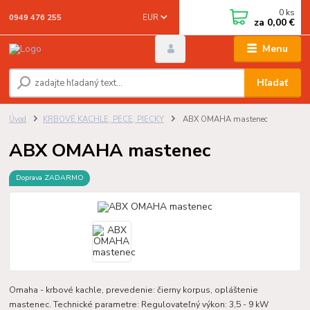
0
ks
EUR
0949 476 255
za
0,00 €
Menu
Hľadať
Úvod
KRBOVÉ KACHLE, PECE, PIECKY
ABX OMAHA mastenec
ABX OMAHA mastenec
Doprava ZADARMO
Omaha - krbové kachle, prevedenie: čierny korpus, opláštenie
mastenec. Technické parametre: Regulovateľný výkon: 3,5 - 9 kW