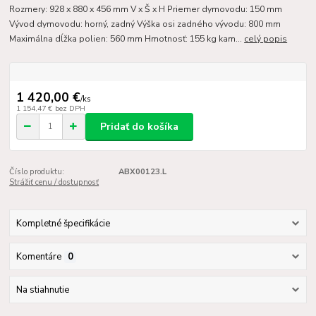
Rozmery: 928 x 880 x 456 mm V x Š x H Priemer dymovodu: 150 mm
Vývod dymovodu: horný, zadný Výška osi zadného vývodu: 800 mm
Maximálna dĺžka polien: 560 mm Hmotnosť: 155 kg kam...
celý popis
1 420,00 €
/
ks
1 154,47 €
bez DPH
Pridať do košíka
Číslo produktu:
ABX00123.L
Strážiť cenu / dostupnosť
Kompletné špecifikácie
Komentáre
0
Na stiahnutie