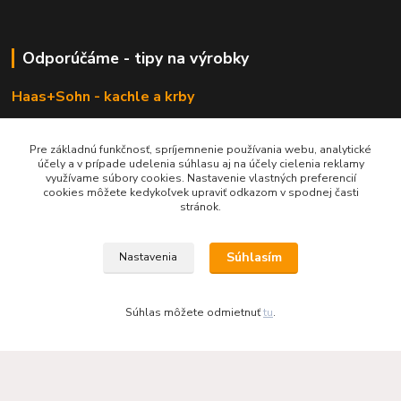
Odporúčáme - tipy na výrobky
Haas+Sohn - kachle a krby
Pre základnú funkčnosť, spríjemnenie používania webu, analytické
účely a v prípade udelenia súhlasu aj na účely cielenia reklamy
využívame súbory cookies. Nastavenie vlastných preferencií
cookies môžete kedykoľvek upraviť odkazom v spodnej časti
stránok.
Súhlasím
Nastavenia
KRBOVÉ - KACHLE - KRBY.SK
Súhlas môžete odmietnuť
tu
.
0949 476 255
08:00 - 17.00
rbobchodsk@gmail.com