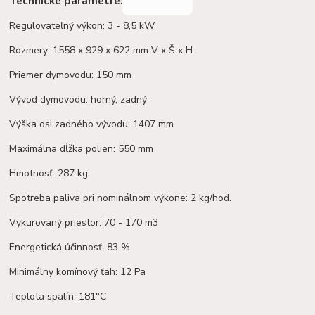
Technické parametre:
Regulovateľný výkon: 3 - 8,5 kW
Rozmery: 1558 x 929 x 622 mm V x Š x H
Priemer dymovodu: 150 mm
Vývod dymovodu: horný, zadný
Výška osi zadného vývodu: 1407 mm
Maximálna dĺžka polien: 550 mm
Hmotnosť: 287 kg
Spotreba paliva pri nominálnom výkone: 2 kg/hod.
Vykurovaný priestor: 70 - 170 m3
Energetická účinnosť: 83 %
Minimálny komínový ťah: 12 Pa
Teplota spalín: 181°C