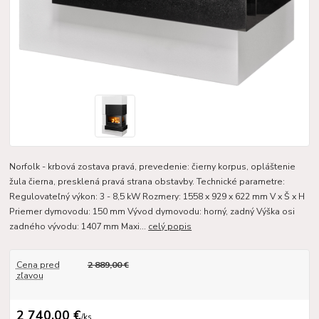
Norfolk - krbová zostava pravá, prevedenie: čierny korpus, opláštenie
žula čierna, presklená pravá strana obstavby. Technické parametre:
Regulovateľný výkon: 3 - 8,5 kW Rozmery: 1558 x 929 x 622 mm V x Š x H
Priemer dymovodu: 150 mm Vývod dymovodu: horný, zadný Výška osi
zadného vývodu: 1407 mm Maxi...
celý popis
Cena pred
2 889,00 €
zľavou
2 740,00 €
/
ks