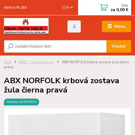
0
ks
EUR
0949 476 255
za
0,00 €
Menu
Hľadať
Úvod
KRBY - krbové zostavy
ABX NORFOLK krbová zostava žula čierna
pravá
ABX NORFOLK krbová zostava
žula čierna pravá
Doprava ZADARMO