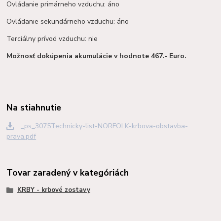
Ovládanie primárneho vzduchu: áno
Ovládanie sekundárneho vzduchu: áno
Terciálny prívod vzduchu: nie
Možnosť dokúpenia akumulácie v hodnote 467.- Euro.
Na stiahnutie
_ps_3075Technicky-list-NORFOLK-krbova-obstavba-
prava.pdf
Tovar zaradený v kategóriách
KRBY - krbové zostavy